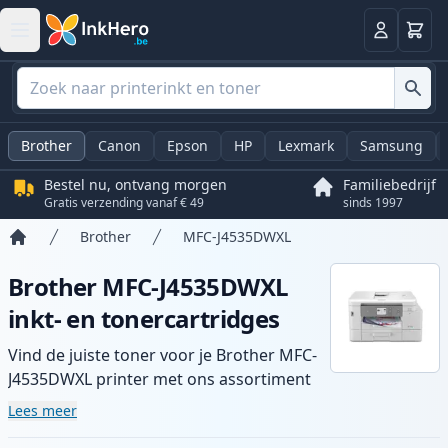
Winkel
Log in
Brother
Canon
Epson
HP
Lexmark
Samsung
Bestel nu, ontvang morgen
Familiebedrijf
Gratis verzending vanaf € 49
sinds 1997
Brother
MFC-J4535DWXL
Home
Brother MFC-J4535DWXL
inkt- en tonercartridges
Vind de juiste toner voor je Brother MFC-
J4535DWXL printer met ons assortiment
compatibele en high-yield cartridges.
Lees meer
Geniet van consistente printkwaliteit en