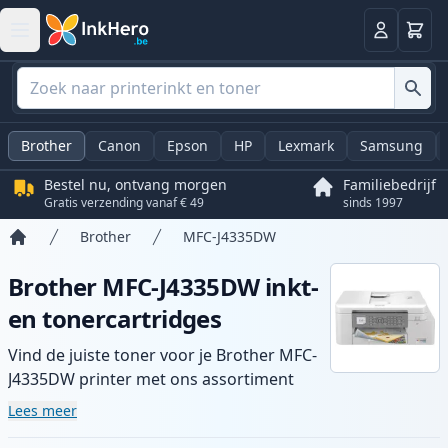
Winkel
Log in
Brother
Canon
Epson
HP
Lexmark
Samsung
Bestel nu, ontvang morgen
Familiebedrijf
Gratis verzending vanaf € 49
sinds 1997
Brother
MFC-J4335DW
Home
Brother MFC-J4335DW inkt-
en tonercartridges
Vind de juiste toner voor je Brother MFC-
J4335DW printer met ons assortiment
compatibele en high-yield cartridges.
Lees meer
Geniet van consistente printkwaliteit en