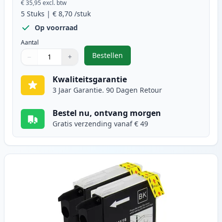
€ 35,95
excl. btw
5
Stuks
|
€ 8,70
/stuk
Op voorraad
Aantal
Bestellen
−
+
,
5 stuks Brother LC985 inktcartri
Aantal
Gebruik de knoppen om aan te passen
Aantal
:
1
Kwaliteitsgarantie
3 Jaar Garantie. 90 Dagen Retour
Bestel nu, ontvang morgen
Gratis verzending vanaf € 49