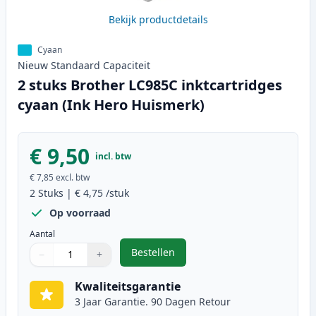
Bekijk productdetails
Cyaan
Nieuw
Standaard
Capaciteit
2 stuks Brother LC985C inktcartridges
cyaan (Ink Hero Huismerk)
€ 9,50
incl. btw
€ 7,85
excl. btw
2
Stuks
|
€ 4,75
/stuk
Op voorraad
Aantal
Bestellen
−
+
,
2 stuks Brother LC985C inktcartr
Aantal
Gebruik de knoppen om aan te passen
Aantal
:
1
Kwaliteitsgarantie
3 Jaar Garantie. 90 Dagen Retour