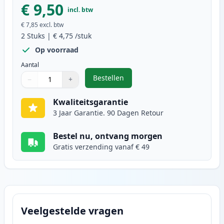
€ 9,50
incl. btw
€ 7,85
excl. btw
2
Stuks
|
€ 4,75
/stuk
Op voorraad
Aantal
Bestellen
−
+
,
2 stuks Brother LC985Y inktcartr
Aantal
Gebruik de knoppen om aan te passen
Aantal
:
1
Kwaliteitsgarantie
3 Jaar Garantie. 90 Dagen Retour
Bestel nu, ontvang morgen
Gratis verzending vanaf € 49
Veelgestelde vragen