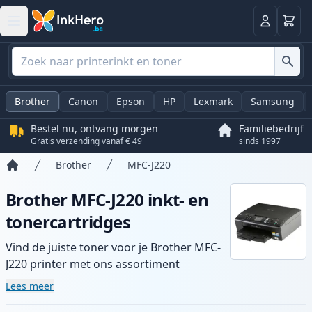
Winkel
Log in
Brother
Canon
Epson
HP
Lexmark
Samsung
Bestel nu, ontvang morgen
Familiebedrijf
Gratis verzending vanaf € 49
sinds 1997
Brother
MFC-J220
Home
Brother MFC-J220 inkt- en
tonercartridges
Vind de juiste toner voor je Brother MFC-
J220 printer met ons assortiment
compatibele en high-yield cartridges.
Lees meer
Geniet van consistente printkwaliteit en