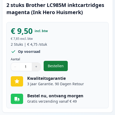
2 stuks Brother LC985M inktcartridges
magenta (Ink Hero Huismerk)
€ 9,50
incl. btw
€ 7,85
excl. btw
2
Stuks
|
€ 4,75
/stuk
Op voorraad
Aantal
Bestellen
−
+
,
2 stuks Brother LC985M inktcart
Aantal
Gebruik de knoppen om aan te passen
Aantal
:
1
Kwaliteitsgarantie
3 Jaar Garantie. 90 Dagen Retour
Bestel nu, ontvang morgen
Gratis verzending vanaf € 49