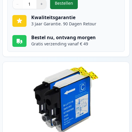
Bestellen
−
+
,
2 stuks Brother LC985BK inktcart
Aantal
Gebruik de knoppen om aan te passen
Aantal
:
1
Kwaliteitsgarantie
3 Jaar Garantie. 90 Dagen Retour
Bestel nu, ontvang morgen
Gratis verzending vanaf € 49