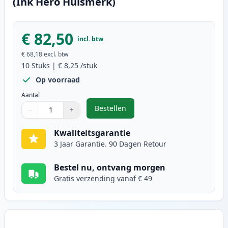
(Ink Hero Huismerk)
€ 82,50
incl. btw
€ 68,18
excl. btw
10
Stuks
|
€ 8,25
/stuk
Op voorraad
Aantal
Bestellen
−
+
,
10 stuks Brother LC985 inktcartr
Aantal
Gebruik de knoppen om aan te passen
Aantal
:
1
Kwaliteitsgarantie
3 Jaar Garantie. 90 Dagen Retour
Bestel nu, ontvang morgen
Gratis verzending vanaf € 49