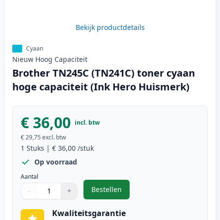
Bekijk productdetails
Cyaan
Nieuw
Hoog
Capaciteit
Brother TN245C (TN241C) toner cyaan
hoge capaciteit (Ink Hero Huismerk)
€ 36,00
incl. btw
€ 29,75
excl. btw
1
Stuks
|
€ 36,00
/stuk
Op voorraad
Aantal
Bestellen
−
+
,
Brother TN245C (TN241C) toner cy
Aantal
Gebruik de knoppen om aan te passen
Aantal
:
1
Kwaliteitsgarantie