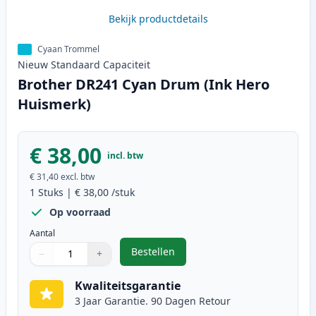
Bekijk productdetails
Cyaan Trommel
Nieuw
Standaard
Capaciteit
Brother DR241 Cyan Drum (Ink Hero
Huismerk)
€ 38,00
incl. btw
€ 31,40
excl. btw
1
Stuks
|
€ 38,00
/stuk
Op voorraad
Aantal
Bestellen
−
+
,
Brother DR241 Cyan Drum (Ink H
Aantal
Gebruik de knoppen om aan te passen
Aantal
:
1
Kwaliteitsgarantie
3 Jaar Garantie. 90 Dagen Retour