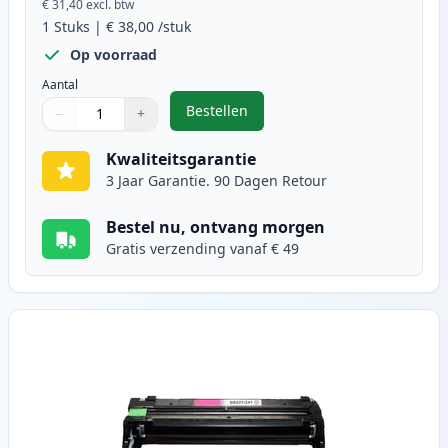
€ 31,40
excl. btw
1
Stuks
|
€ 38,00
/stuk
Op voorraad
Aantal
Bestellen
−
+
,
Brother DR241 Zwart Drum (Ink 
Aantal
Gebruik de knoppen om aan te passen
Aantal
:
1
Kwaliteitsgarantie
3 Jaar Garantie. 90 Dagen Retour
Bestel nu, ontvang morgen
Gratis verzending vanaf € 49