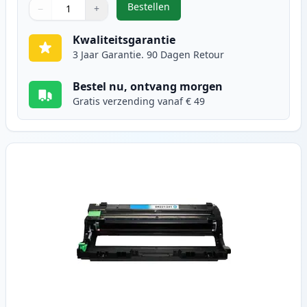
Bestellen
−
+
,
Brother DR241 Magenta Drum (In
Aantal
Gebruik de knoppen om aan te passen
Aantal
:
1
Kwaliteitsgarantie
3 Jaar Garantie. 90 Dagen Retour
Bestel nu, ontvang morgen
Gratis verzending vanaf € 49