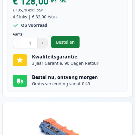
€ 128,00
incl. btw
€ 105,79
excl. btw
4
Stuks
|
€ 32,00
/stuk
Op voorraad
Aantal
Bestellen
−
+
,
4 stuks Brother DR241 Drum (Ink
Aantal
Gebruik de knoppen om aan te passen
Aantal
:
1
Kwaliteitsgarantie
3 Jaar Garantie. 90 Dagen Retour
Bestel nu, ontvang morgen
Gratis verzending vanaf € 49