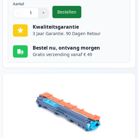
Aantal
Bestellen
−
+
,
Brother TN241BK toner zwart (In
Aantal
Gebruik de knoppen om aan te passen
Aantal
:
1
Kwaliteitsgarantie
3 Jaar Garantie. 90 Dagen Retour
Bestel nu, ontvang morgen
Gratis verzending vanaf € 49