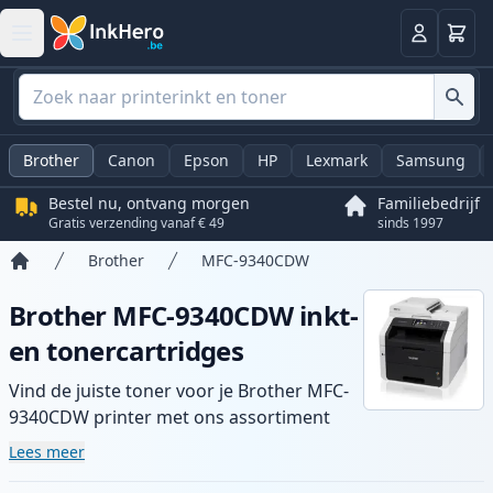
Winkel
Log in
Brother
Canon
Epson
HP
Lexmark
Samsung
Bestel nu, ontvang morgen
Familiebedrijf
Gratis verzending vanaf € 49
sinds 1997
Brother
MFC-9340CDW
Home
Brother MFC-9340CDW inkt-
en tonercartridges
Vind de juiste toner voor je Brother MFC-
9340CDW printer met ons assortiment
compatibele en high-yield cartridges.
Lees meer
Geniet van consistente printkwaliteit en