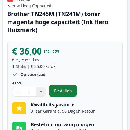
Nieuw
Hoog
Capaciteit
Brother TN245M (TN241M) toner
magenta hoge capaciteit (Ink Hero
Huismerk)
€ 36,00
incl. btw
€ 29,75
excl. btw
1
Stuks
|
€ 36,00
/stuk
Op voorraad
Aantal
Bestellen
−
+
,
Brother TN245M (TN241M) toner m
Aantal
Gebruik de knoppen om aan te passen
Aantal
:
1
Kwaliteitsgarantie
3 Jaar Garantie. 90 Dagen Retour
Bestel nu, ontvang morgen