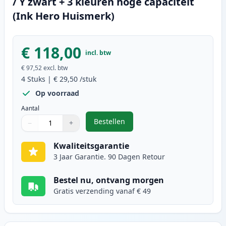
/ Y zwart + 3 kleuren hoge capaciteit
(Ink Hero Huismerk)
€ 118,00
incl. btw
€ 97,52
excl. btw
4
Stuks
|
€ 29,50
/stuk
Op voorraad
Aantal
Bestellen
−
+
,
Brother TN241 & TN245 toner BK /
Aantal
Gebruik de knoppen om aan te passen
Aantal
:
1
Kwaliteitsgarantie
3 Jaar Garantie. 90 Dagen Retour
Bestel nu, ontvang morgen
Gratis verzending vanaf € 49