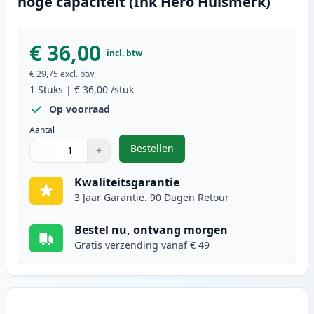
hoge capaciteit (Ink Hero Huismerk)
€ 36,00
incl. btw
€ 29,75
excl. btw
1
Stuks
|
€ 36,00
/stuk
Op voorraad
Aantal
Bestellen
−
+
,
Brother TN245Y (TN241Y) toner ge
Aantal
Gebruik de knoppen om aan te passen
Aantal
:
1
Kwaliteitsgarantie
3 Jaar Garantie. 90 Dagen Retour
Bestel nu, ontvang morgen
Gratis verzending vanaf € 49