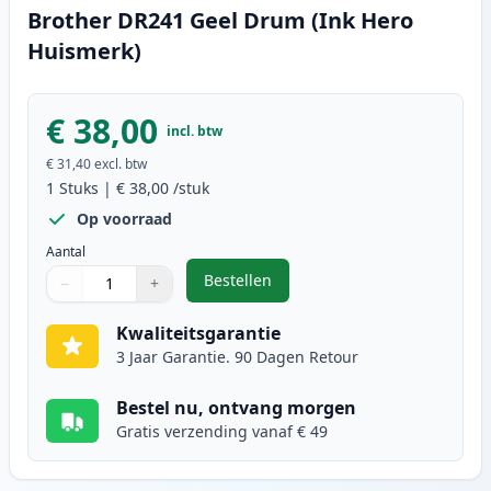
Brother DR241 Geel Drum (Ink Hero
Huismerk)
€ 38,00
incl. btw
€ 31,40
excl. btw
1
Stuks
|
€ 38,00
/stuk
Op voorraad
Aantal
Bestellen
−
+
,
Brother DR241 Geel Drum (Ink He
Aantal
Gebruik de knoppen om aan te passen
Aantal
:
1
Kwaliteitsgarantie
3 Jaar Garantie. 90 Dagen Retour
Bestel nu, ontvang morgen
Gratis verzending vanaf € 49