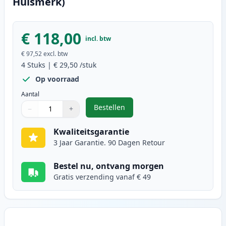
Huismerk)
€ 118,00
incl. btw
€ 97,52
excl. btw
4
Stuks
|
€ 29,50
/stuk
Op voorraad
Aantal
Bestellen
−
+
,
4 stuks Brother TN230 toner (Ink
Aantal
Gebruik de knoppen om aan te passen
Aantal
:
1
Kwaliteitsgarantie
3 Jaar Garantie. 90 Dagen Retour
Bestel nu, ontvang morgen
Gratis verzending vanaf € 49