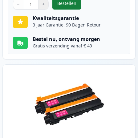
Bestellen
−
+
,
2 stuks Brother TN230C toner cya
Aantal
Gebruik de knoppen om aan te passen
Aantal
:
1
Kwaliteitsgarantie
3 Jaar Garantie. 90 Dagen Retour
Bestel nu, ontvang morgen
Gratis verzending vanaf € 49