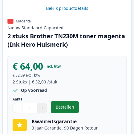
Bekijk productdetails
Magenta
Nieuw
Standaard
Capaciteit
2 stuks Brother TN230M toner magenta
(Ink Hero Huismerk)
€ 64,00
incl. btw
€ 52,89
excl. btw
2
Stuks
|
€ 32,00
/stuk
Op voorraad
Aantal
Bestellen
−
+
,
2 stuks Brother TN230M toner ma
Aantal
Gebruik de knoppen om aan te passen
Aantal
:
1
Kwaliteitsgarantie
3 Jaar Garantie. 90 Dagen Retour