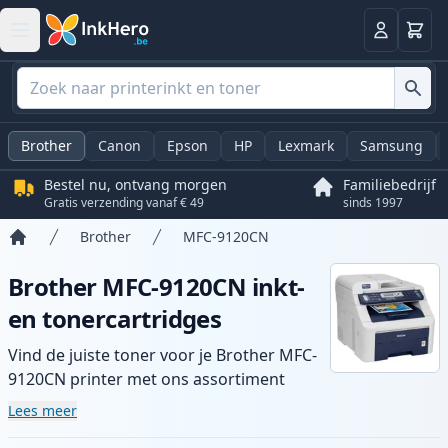
Winkel
Log in
Brother
Canon
Epson
HP
Lexmark
Samsung
Bestel nu, ontvang morgen
Familiebedrijf
Gratis verzending vanaf € 49
sinds 1997
Brother
MFC-9120CN
Home
Brother MFC-9120CN inkt-
en tonercartridges
Vind de juiste toner voor je Brother MFC-
9120CN printer met ons assortiment
compatibele en high-yield cartridges.
Lees meer
Geniet van consistente printkwaliteit en