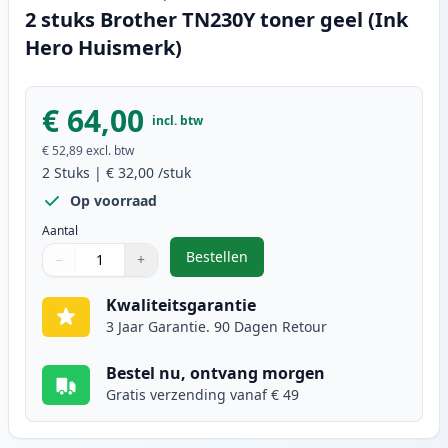
2 stuks Brother TN230Y toner geel (Ink
Hero Huismerk)
€ 64,00
incl. btw
€ 52,89
excl. btw
2
Stuks
|
€ 32,00
/stuk
Op voorraad
Aantal
Bestellen
−
+
,
2 stuks Brother TN230Y toner gee
Aantal
Gebruik de knoppen om aan te passen
Aantal
:
1
Kwaliteitsgarantie
3 Jaar Garantie. 90 Dagen Retour
Bestel nu, ontvang morgen
Gratis verzending vanaf € 49