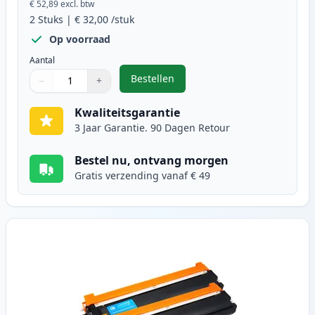
€ 52,89
excl. btw
2
Stuks
|
€ 32,00
/stuk
Op voorraad
Aantal
Bestellen
−
+
,
2 stuks Brother TN230BK toner zw
Aantal
Gebruik de knoppen om aan te passen
Aantal
:
1
Kwaliteitsgarantie
3 Jaar Garantie. 90 Dagen Retour
Bestel nu, ontvang morgen
Gratis verzending vanaf € 49