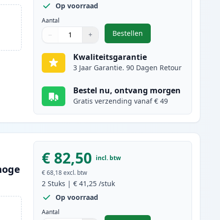
Op voorraad
Aantal
Bestellen
−
+
,
3 stuks Brother TN2120 / 
Aantal
Gebruik de knoppen om aan te passen
Aantal
:
1
Kwaliteitsgarantie
3 Jaar Garantie. 90 Dagen Retour
Bestel nu, ontvang morgen
Gratis verzending vanaf € 49
€ 82,50
incl. btw
hoge
€ 68,18
excl. btw
2
Stuks
|
€ 41,25
/stuk
Op voorraad
Aantal