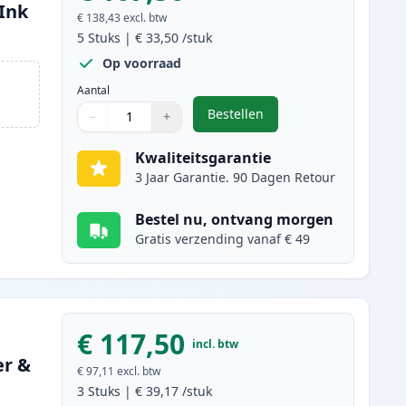
(Ink
€ 138,43
excl. btw
5
Stuks
|
€ 33,50
/stuk
Op voorraad
Aantal
Bestellen
−
+
,
5 stuks Brother TN2120 ton
Aantal
Gebruik de knoppen om aan te passen
Aantal
:
1
Kwaliteitsgarantie
3 Jaar Garantie. 90 Dagen Retour
Bestel nu, ontvang morgen
Gratis verzending vanaf € 49
€ 117,50
incl. btw
er &
€ 97,11
excl. btw
3
Stuks
|
€ 39,17
/stuk