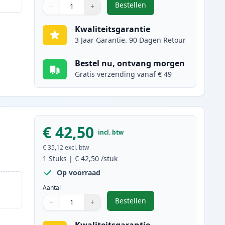
Bestellen
−
+
,
2 stuks Brother TN2120 ton
Aantal
Gebruik de knoppen om aan te passen
Aantal
:
1
Kwaliteitsgarantie
3 Jaar Garantie. 90 Dagen Retour
Bestel nu, ontvang morgen
Gratis verzending vanaf € 49
€ 42,50
incl. btw
€ 35,12
excl. btw
1
Stuks
|
€ 42,50
/stuk
Op voorraad
Aantal
Bestellen
−
+
,
Brother TN2120 toner zwart
Aantal
Gebruik de knoppen om aan te passen
Aantal
:
1