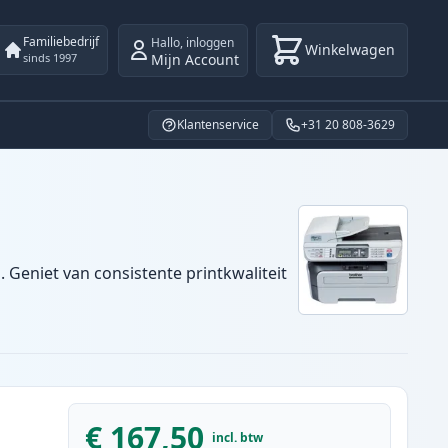
Familiebedrijf
Hallo
,
inloggen
Winkelwagen
Mijn Account
sinds 1997
Klantenservice
+31 20 808-3629
 Geniet van consistente printkwaliteit
€ 167,50
incl. btw