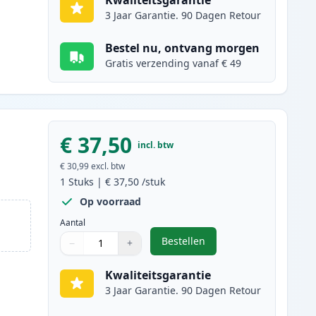
Kwaliteitsgarantie
3 Jaar Garantie. 90 Dagen Retour
Bestel nu, ontvang morgen
Gratis verzending vanaf € 49
€ 37,50
incl. btw
€ 30,99
excl. btw
1
Stuks
|
€ 37,50
/stuk
Op voorraad
Aantal
Bestellen
−
+
,
Brother DR2100 Drum (Ink
Aantal
Gebruik de knoppen om aan te passen
Aantal
:
1
Kwaliteitsgarantie
3 Jaar Garantie. 90 Dagen Retour