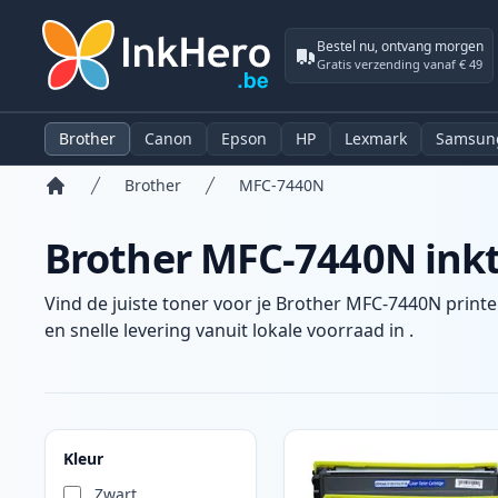
Bestel nu, ontvang morgen
Gratis verzending vanaf € 49
Brother
Canon
Epson
HP
Lexmark
Samsun
Brother
MFC-7440N
Home
Brother MFC-7440N inkt
Vind de juiste toner voor je Brother MFC-7440N printe
en snelle levering vanuit lokale voorraad in .
Producten
Kleur
Zwart