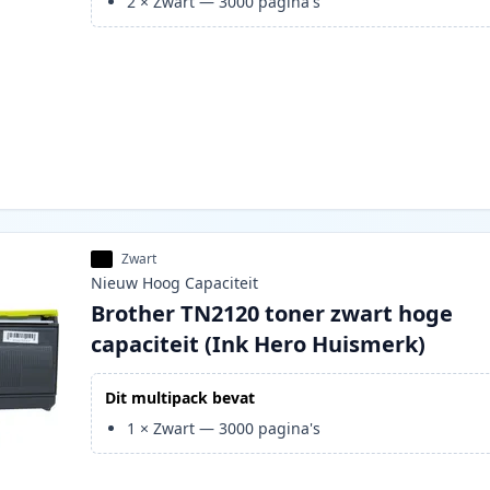
2
×
Zwart
—
3000
pagina's
Zwart
Nieuw
Hoog
Capaciteit
Brother TN2120 toner zwart hoge
capaciteit (Ink Hero Huismerk)
Dit multipack bevat
1
×
Zwart
—
3000
pagina's