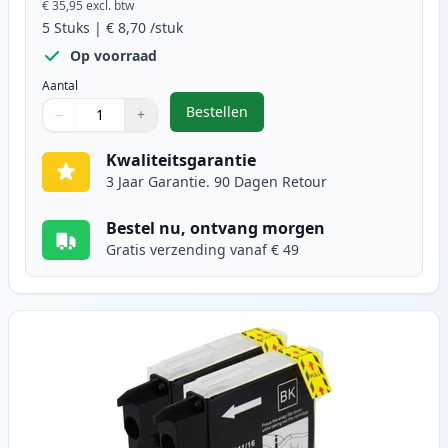
€ 35,95
excl. btw
5
Stuks
|
€ 8,70
/stuk
Op voorraad
Aantal
Bestellen
−
+
,
5 stuks Brother LC1100 inktcartr
Aantal
Gebruik de knoppen om aan te passen
Aantal
:
1
Kwaliteitsgarantie
3 Jaar Garantie. 90 Dagen Retour
Bestel nu, ontvang morgen
Gratis verzending vanaf € 49