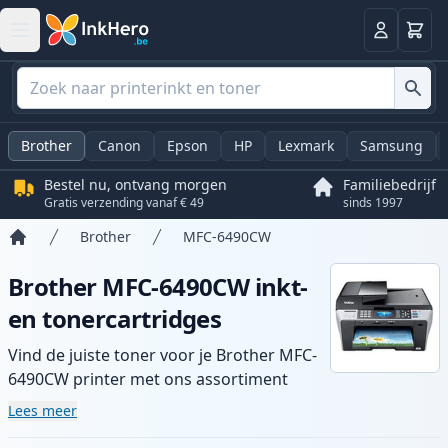
Winkel
Log in
Brother
Canon
Epson
HP
Lexmark
Samsung
Bestel nu, ontvang morgen
Familiebedrijf
Gratis verzending vanaf € 49
sinds 1997
Brother
MFC-6490CW
Home
Brother MFC-6490CW inkt-
en tonercartridges
Vind de juiste toner voor je Brother MFC-
6490CW printer met ons assortiment
compatibele en high-yield cartridges.
Lees meer
Geniet van consistente printkwaliteit en