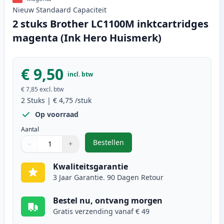
Nieuw
Standaard
Capaciteit
2 stuks Brother LC1100M inktcartridges
magenta (Ink Hero Huismerk)
€ 9,50
incl. btw
€ 7,85
excl. btw
2
Stuks
|
€ 4,75
/stuk
Op voorraad
Aantal
Bestellen
−
+
,
2 stuks Brother LC1100M inktcar
Aantal
Gebruik de knoppen om aan te passen
Aantal
:
1
Kwaliteitsgarantie
3 Jaar Garantie. 90 Dagen Retour
Bestel nu, ontvang morgen
Gratis verzending vanaf € 49