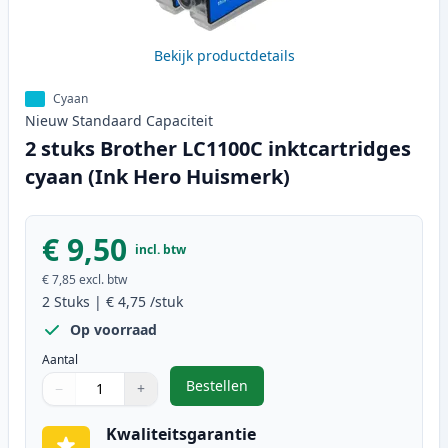
Bekijk productdetails
Cyaan
Nieuw
Standaard
Capaciteit
2 stuks Brother LC1100C inktcartridges
cyaan (Ink Hero Huismerk)
€ 9,50
incl. btw
€ 7,85
excl. btw
2
Stuks
|
€ 4,75
/stuk
Op voorraad
Aantal
Bestellen
−
+
,
2 stuks Brother LC1100C inktcart
Aantal
Gebruik de knoppen om aan te passen
Aantal
:
1
Kwaliteitsgarantie