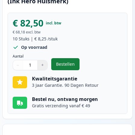
(Ink Hero Huismerk)
€ 82,50
incl. btw
€ 68,18
excl. btw
10
Stuks
|
€ 8,25
/stuk
Op voorraad
Aantal
Bestellen
−
+
,
10 stuks Brother LC1100 inktcart
Aantal
Gebruik de knoppen om aan te passen
Aantal
:
1
Kwaliteitsgarantie
3 Jaar Garantie. 90 Dagen Retour
Bestel nu, ontvang morgen
Gratis verzending vanaf € 49