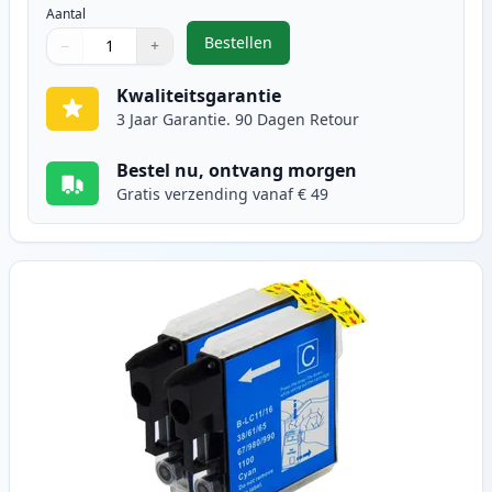
Aantal
Bestellen
−
+
,
2 stuks Brother LC1100BK inktcar
Aantal
Gebruik de knoppen om aan te passen
Aantal
:
1
Kwaliteitsgarantie
3 Jaar Garantie. 90 Dagen Retour
Bestel nu, ontvang morgen
Gratis verzending vanaf € 49