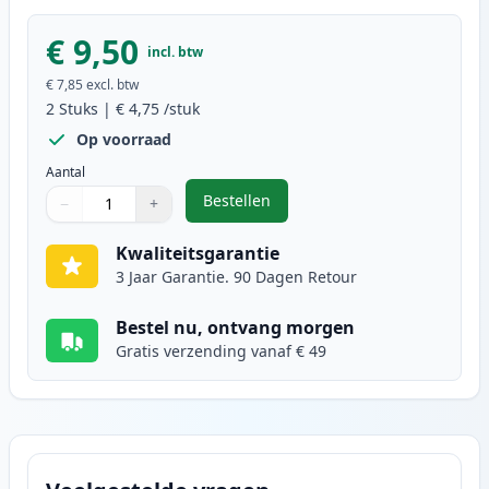
€ 9,50
incl. btw
€ 7,85
excl. btw
2
Stuks
|
€ 4,75
/stuk
Op voorraad
Aantal
Bestellen
−
+
,
2 stuks Brother LC1100Y inktcart
Aantal
Gebruik de knoppen om aan te passen
Aantal
:
1
Kwaliteitsgarantie
3 Jaar Garantie. 90 Dagen Retour
Bestel nu, ontvang morgen
Gratis verzending vanaf € 49