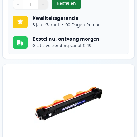
Bestellen
−
+
,
2 stuks Brother TN1050 toner zwa
Aantal
Gebruik de knoppen om aan te passen
Aantal
:
1
Kwaliteitsgarantie
3 Jaar Garantie. 90 Dagen Retour
Bestel nu, ontvang morgen
Gratis verzending vanaf € 49