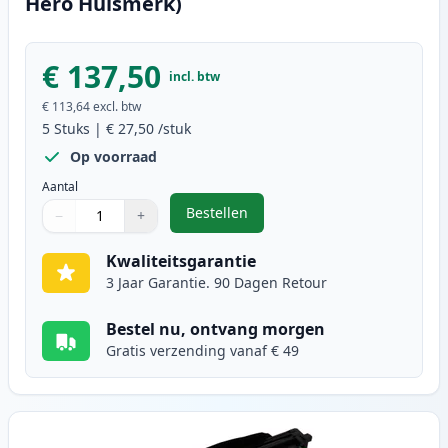
Hero Huismerk)
€ 137,50
incl. btw
€ 113,64
excl. btw
5
Stuks
|
€ 27,50
/stuk
Op voorraad
Aantal
Bestellen
−
+
,
5 stuks Brother TN1050 toner zwa
Aantal
Gebruik de knoppen om aan te passen
Aantal
:
1
Kwaliteitsgarantie
3 Jaar Garantie. 90 Dagen Retour
Bestel nu, ontvang morgen
Gratis verzending vanaf € 49