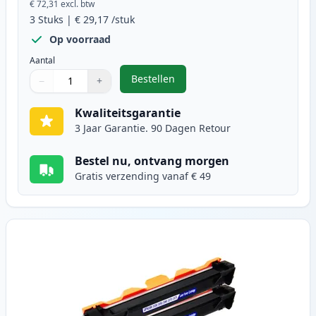
€ 72,31
excl. btw
3
Stuks
|
€ 29,17
/stuk
Op voorraad
Aantal
Bestellen
−
+
,
3 stuks Brother TN1050 / DR1050
Aantal
Gebruik de knoppen om aan te passen
Aantal
:
1
Kwaliteitsgarantie
3 Jaar Garantie. 90 Dagen Retour
Bestel nu, ontvang morgen
Gratis verzending vanaf € 49