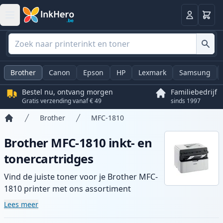
Winkel
Log in
Brother
Canon
Epson
HP
Lexmark
Samsung
Bestel nu, ontvang morgen
Familiebedrijf
Gratis verzending vanaf € 49
sinds 1997
Brother
MFC-1810
Home
Brother MFC-1810 inkt- en
tonercartridges
Vind de juiste toner voor je Brother MFC-
1810 printer met ons assortiment
compatibele en high-yield cartridges.
Lees meer
Geniet van consistente printkwaliteit en