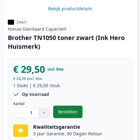
Bekijk productdetails
Zwart
Nieuw
Standaard
Capaciteit
Brother TN1050 toner zwart (Ink Hero
Huismerk)
€ 29,50
incl. btw
€ 24,38
excl. btw
1
Stuks
|
€ 29,50
/stuk
Op voorraad
Aantal
Bestellen
−
+
,
Brother TN1050 toner zwart (Ink
Aantal
Gebruik de knoppen om aan te passen
Aantal
:
1
Kwaliteitsgarantie
3 Jaar Garantie. 90 Dagen Retour