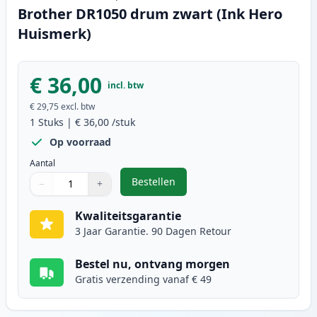
Brother DR1050 drum zwart (Ink Hero
Huismerk)
€ 36,00
incl. btw
€ 29,75
excl. btw
1
Stuks
|
€ 36,00
/stuk
Op voorraad
Aantal
Bestellen
−
+
,
Brother DR1050 drum zwart (Ink 
Aantal
Gebruik de knoppen om aan te passen
Aantal
:
1
Kwaliteitsgarantie
3 Jaar Garantie. 90 Dagen Retour
Bestel nu, ontvang morgen
Gratis verzending vanaf € 49