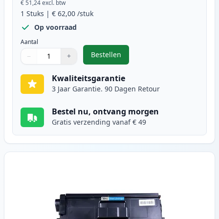
€ 51,24
excl. btw
1
Stuks
|
€ 62,00
/stuk
Op voorraad
Aantal
Bestellen
−
+
,
Brother TN910BK toner zwart ultr
Aantal
Gebruik de knoppen om aan te passen
Aantal
:
1
Kwaliteitsgarantie
3 Jaar Garantie. 90 Dagen Retour
Bestel nu, ontvang morgen
Gratis verzending vanaf € 49