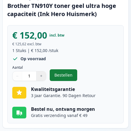
Brother TN910Y toner geel ultra hoge
capaciteit (Ink Hero Huismerk)
€ 152,00
incl. btw
€ 125,62
excl. btw
1
Stuks
|
€ 152,00
/stuk
Op voorraad
Aantal
Bestellen
−
+
,
Brother TN910Y toner geel ultra 
Aantal
Gebruik de knoppen om aan te passen
Aantal
:
1
Kwaliteitsgarantie
3 Jaar Garantie. 90 Dagen Retour
Bestel nu, ontvang morgen
Gratis verzending vanaf € 49