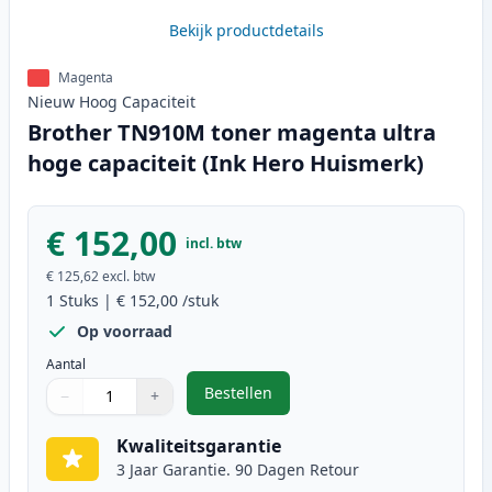
Bekijk productdetails
Magenta
Nieuw
Hoog
Capaciteit
Brother TN910M toner magenta ultra
hoge capaciteit (Ink Hero Huismerk)
€ 152,00
incl. btw
€ 125,62
excl. btw
1
Stuks
|
€ 152,00
/stuk
Op voorraad
Aantal
Bestellen
−
+
,
Brother TN910M toner magenta ul
Aantal
Gebruik de knoppen om aan te passen
Aantal
:
1
Kwaliteitsgarantie
3 Jaar Garantie. 90 Dagen Retour