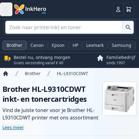
Winkel
Log in
Brother
Canon
Epson
HP
Lexmark
Samsung
Bestel nu, ontvang morgen
Familiebedrijf
Gratis verzending vanaf € 49
sinds 1997
Brother
HL-L9310CDWT
Home
Brother HL-L9310CDWT
inkt- en tonercartridges
Vind de juiste toner voor je Brother HL-
L9310CDWT printer met ons assortiment
compatibele en high-yield cartridges.
Lees meer
Geniet van consistente printkwaliteit en