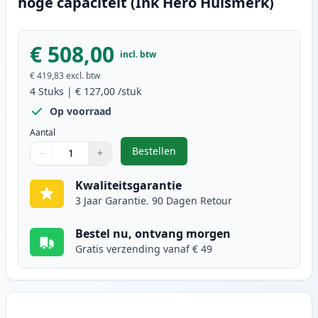
hoge capaciteit (Ink Hero Huismerk)
€ 508,00
incl. btw
€ 419,83
excl. btw
4
Stuks
|
€ 127,00
/stuk
Op voorraad
Aantal
Bestellen
−
+
,
4 stuks Brother TN910XL toner ul
Aantal
Gebruik de knoppen om aan te passen
Aantal
:
1
Kwaliteitsgarantie
3 Jaar Garantie. 90 Dagen Retour
Bestel nu, ontvang morgen
Gratis verzending vanaf € 49