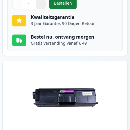
Bestellen
−
+
,
Brother TN910C toner cyaan ultra
Aantal
Gebruik de knoppen om aan te passen
Aantal
:
1
Kwaliteitsgarantie
3 Jaar Garantie. 90 Dagen Retour
Bestel nu, ontvang morgen
Gratis verzending vanaf € 49