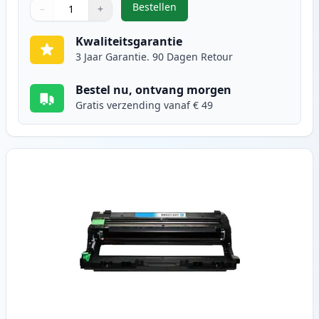
Bestellen
−
+
,
Brother DR241 Magenta Drum (In
Aantal
Gebruik de knoppen om aan te passen
Aantal
:
1
Kwaliteitsgarantie
3 Jaar Garantie. 90 Dagen Retour
Bestel nu, ontvang morgen
Gratis verzending vanaf € 49