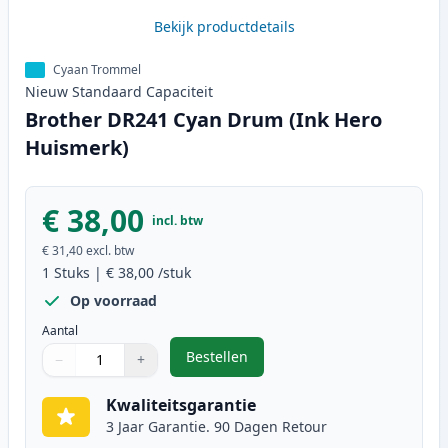
Bekijk productdetails
Cyaan Trommel
Nieuw
Standaard
Capaciteit
Brother DR241 Cyan Drum (Ink Hero
Huismerk)
€ 38,00
incl. btw
€ 31,40
excl. btw
1
Stuks
|
€ 38,00
/stuk
Op voorraad
Aantal
Bestellen
−
+
,
Brother DR241 Cyan Drum (Ink H
Aantal
Gebruik de knoppen om aan te passen
Aantal
:
1
Kwaliteitsgarantie
3 Jaar Garantie. 90 Dagen Retour