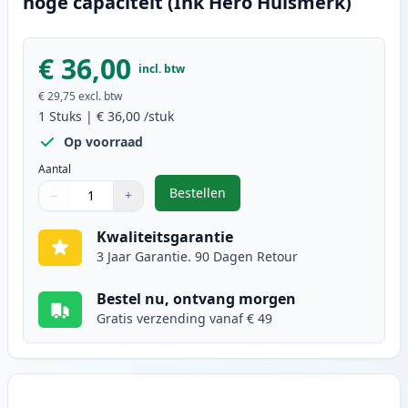
hoge capaciteit (Ink Hero Huismerk)
€ 36,00
incl. btw
€ 29,75
excl. btw
1
Stuks
|
€ 36,00
/stuk
Op voorraad
Aantal
Bestellen
−
+
,
Brother TN245Y (TN241Y) toner ge
Aantal
Gebruik de knoppen om aan te passen
Aantal
:
1
Kwaliteitsgarantie
3 Jaar Garantie. 90 Dagen Retour
Bestel nu, ontvang morgen
Gratis verzending vanaf € 49