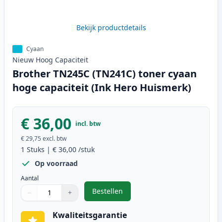
Bekijk productdetails
Cyaan
Nieuw
Hoog
Capaciteit
Brother TN245C (TN241C) toner cyaan
hoge capaciteit (Ink Hero Huismerk)
€ 36,00
incl. btw
€ 29,75
excl. btw
1
Stuks
|
€ 36,00
/stuk
Op voorraad
Aantal
Bestellen
−
+
,
Brother TN245C (TN241C) toner cy
Aantal
Gebruik de knoppen om aan te passen
Aantal
:
1
Kwaliteitsgarantie