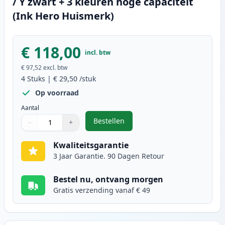
/ Y zwart + 3 kleuren hoge capaciteit
(Ink Hero Huismerk)
€ 118,00
incl. btw
€ 97,52
excl. btw
4
Stuks
|
€ 29,50
/stuk
Op voorraad
Aantal
Bestellen
−
+
,
Brother TN241 & TN245 toner BK /
Aantal
Gebruik de knoppen om aan te passen
Aantal
:
1
Kwaliteitsgarantie
3 Jaar Garantie. 90 Dagen Retour
Bestel nu, ontvang morgen
Gratis verzending vanaf € 49