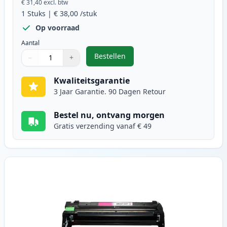
€ 31,40
excl. btw
1
Stuks
|
€ 38,00
/stuk
Op voorraad
Aantal
Bestellen
−
+
,
Brother DR241 Zwart Drum (Ink 
Aantal
Gebruik de knoppen om aan te passen
Aantal
:
1
Kwaliteitsgarantie
3 Jaar Garantie. 90 Dagen Retour
Bestel nu, ontvang morgen
Gratis verzending vanaf € 49