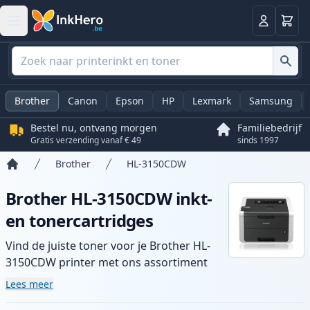
Winkel
Log in
Brother
Canon
Epson
HP
Lexmark
Samsung
Bestel nu, ontvang morgen
Familiebedrijf
Gratis verzending vanaf € 49
sinds 1997
Brother
HL-3150CDW
Home
Brother HL-3150CDW inkt-
en tonercartridges
Vind de juiste toner voor je Brother HL-
3150CDW printer met ons assortiment
compatibele en high-yield cartridges.
Lees meer
Geniet van consistente printkwaliteit en