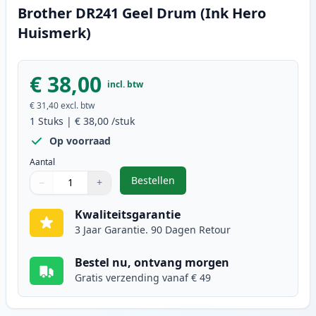
Brother DR241 Geel Drum (Ink Hero
Huismerk)
€ 38,00
incl. btw
€ 31,40
excl. btw
1
Stuks
|
€ 38,00
/stuk
Op voorraad
Aantal
Bestellen
−
+
,
Brother DR241 Geel Drum (Ink He
Aantal
Gebruik de knoppen om aan te passen
Aantal
:
1
Kwaliteitsgarantie
3 Jaar Garantie. 90 Dagen Retour
Bestel nu, ontvang morgen
Gratis verzending vanaf € 49