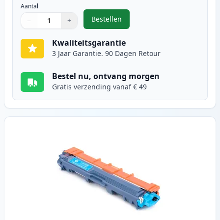
Aantal
Bestellen
−
+
,
Brother TN241BK toner zwart (In
Aantal
Gebruik de knoppen om aan te passen
Aantal
:
1
Kwaliteitsgarantie
3 Jaar Garantie. 90 Dagen Retour
Bestel nu, ontvang morgen
Gratis verzending vanaf € 49