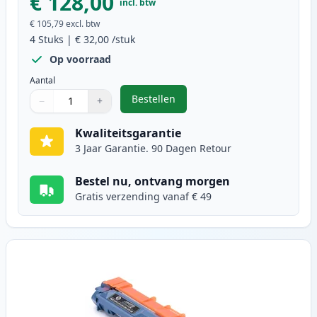
€ 128,00
incl. btw
€ 105,79
excl. btw
4
Stuks
|
€ 32,00
/stuk
Op voorraad
Aantal
Bestellen
−
+
,
4 stuks Brother DR241 Drum (Ink
Aantal
Gebruik de knoppen om aan te passen
Aantal
:
1
Kwaliteitsgarantie
3 Jaar Garantie. 90 Dagen Retour
Bestel nu, ontvang morgen
Gratis verzending vanaf € 49