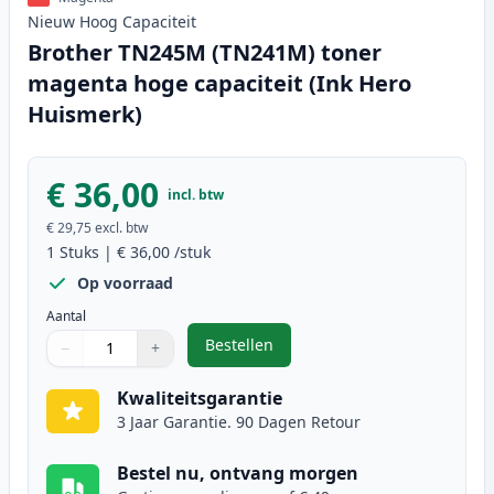
Nieuw
Hoog
Capaciteit
Brother TN245M (TN241M) toner
magenta hoge capaciteit (Ink Hero
Huismerk)
€ 36,00
incl. btw
€ 29,75
excl. btw
1
Stuks
|
€ 36,00
/stuk
Op voorraad
Aantal
Bestellen
−
+
,
Brother TN245M (TN241M) toner m
Aantal
Gebruik de knoppen om aan te passen
Aantal
:
1
Kwaliteitsgarantie
3 Jaar Garantie. 90 Dagen Retour
Bestel nu, ontvang morgen