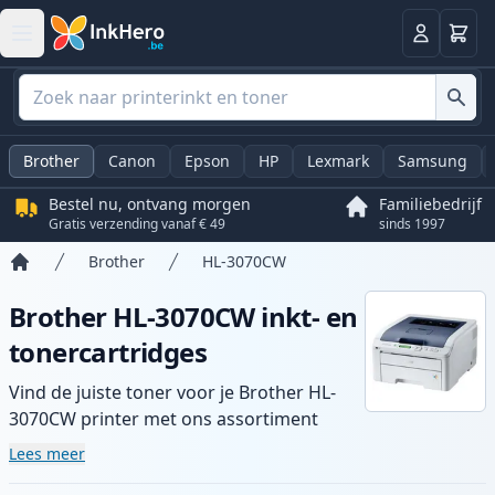
Winkel
Log in
Brother
Canon
Epson
HP
Lexmark
Samsung
Bestel nu, ontvang morgen
Familiebedrijf
Gratis verzending vanaf € 49
sinds 1997
Brother
HL-3070CW
Home
Brother HL-3070CW inkt- en
tonercartridges
Vind de juiste toner voor je Brother HL-
3070CW printer met ons assortiment
compatibele en high-yield cartridges.
Lees meer
Geniet van consistente printkwaliteit en