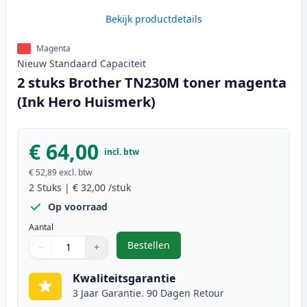
Bekijk productdetails
Magenta
Nieuw
Standaard
Capaciteit
2 stuks Brother TN230M toner magenta
(Ink Hero Huismerk)
€ 64,00
incl. btw
€ 52,89
excl. btw
2
Stuks
|
€ 32,00
/stuk
Op voorraad
Aantal
Bestellen
−
+
,
2 stuks Brother TN230M toner ma
Aantal
Gebruik de knoppen om aan te passen
Aantal
:
1
Kwaliteitsgarantie
3 Jaar Garantie. 90 Dagen Retour