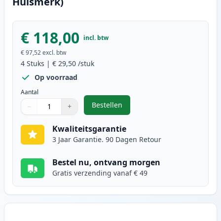
Huismerk)
€ 118,00
incl. btw
€ 97,52
excl. btw
4
Stuks
|
€ 29,50
/stuk
Op voorraad
Aantal
Bestellen
−
+
,
4 stuks Brother TN230 toner (Ink
Aantal
Gebruik de knoppen om aan te passen
Aantal
:
1
Kwaliteitsgarantie
3 Jaar Garantie. 90 Dagen Retour
Bestel nu, ontvang morgen
Gratis verzending vanaf € 49