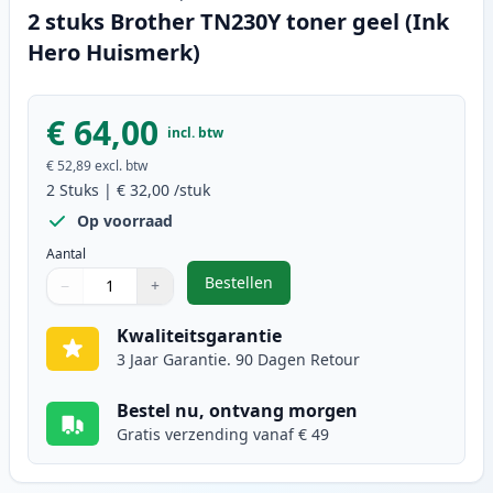
2 stuks Brother TN230Y toner geel (Ink
Hero Huismerk)
€ 64,00
incl. btw
€ 52,89
excl. btw
2
Stuks
|
€ 32,00
/stuk
Op voorraad
Aantal
Bestellen
−
+
,
2 stuks Brother TN230Y toner gee
Aantal
Gebruik de knoppen om aan te passen
Aantal
:
1
Kwaliteitsgarantie
3 Jaar Garantie. 90 Dagen Retour
Bestel nu, ontvang morgen
Gratis verzending vanaf € 49