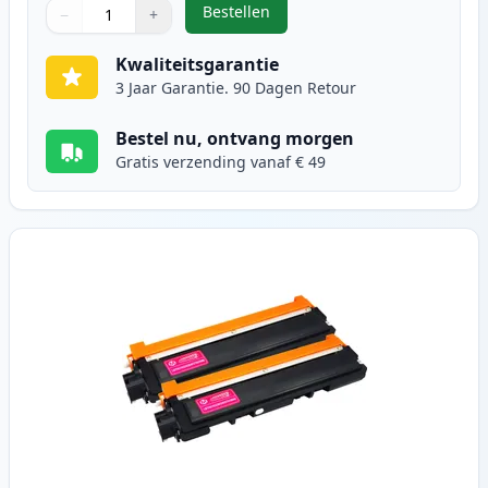
Bestellen
−
+
,
2 stuks Brother TN230C toner cya
Aantal
Gebruik de knoppen om aan te passen
Aantal
:
1
Kwaliteitsgarantie
3 Jaar Garantie. 90 Dagen Retour
Bestel nu, ontvang morgen
Gratis verzending vanaf € 49