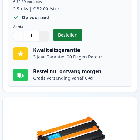
€ 52,89
excl. btw
2
Stuks
|
€ 32,00
/stuk
Op voorraad
Aantal
Bestellen
−
+
,
2 stuks Brother TN230BK toner zw
Aantal
Gebruik de knoppen om aan te passen
Aantal
:
1
Kwaliteitsgarantie
3 Jaar Garantie. 90 Dagen Retour
Bestel nu, ontvang morgen
Gratis verzending vanaf € 49