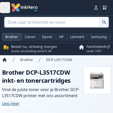
Winkel
Log in
Brother
Canon
Epson
HP
Lexmark
Samsung
Bestel nu, ontvang morgen
Familiebedrijf
Gratis verzending vanaf € 49
sinds 1997
Brother
DCP-L3517CDW
Home
Brother DCP-L3517CDW
inkt- en tonercartridges
Vind de juiste toner voor je Brother DCP-
L3517CDW printer met ons assortiment
compatibele en high-yield cartridges.
Lees meer
Geniet van consistente printkwaliteit en