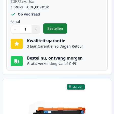
€ 29,75
excl. btw
1
Stuks
|
€ 36,00
/stuk
Op voorraad
Aantal
Bestellen
−
+
,
Brother TN247 (TN243) toner zwar
Aantal
Gebruik de knoppen om aan te passen
Aantal
:
1
Kwaliteitsgarantie
3 Jaar Garantie. 90 Dagen Retour
Bestel nu, ontvang morgen
Gratis verzending vanaf € 49
Met chip