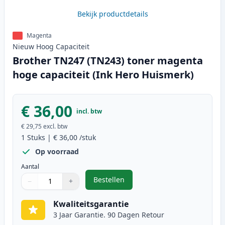
Bekijk productdetails
Magenta
Nieuw
Hoog
Capaciteit
Brother TN247 (TN243) toner magenta
hoge capaciteit (Ink Hero Huismerk)
€ 36,00
incl. btw
€ 29,75
excl. btw
1
Stuks
|
€ 36,00
/stuk
Op voorraad
Aantal
Bestellen
−
+
,
Brother TN247 (TN243) toner mag
Aantal
Gebruik de knoppen om aan te passen
Aantal
:
1
Kwaliteitsgarantie
3 Jaar Garantie. 90 Dagen Retour