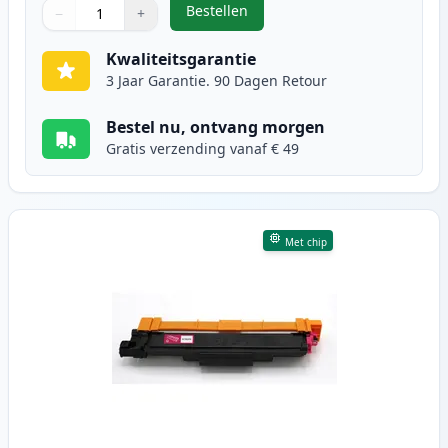
Bestellen
−
+
,
Brother TN247 (TN243) toner cyaa
Aantal
Gebruik de knoppen om aan te passen
Aantal
:
1
Kwaliteitsgarantie
3 Jaar Garantie. 90 Dagen Retour
Bestel nu, ontvang morgen
Gratis verzending vanaf € 49
Met chip