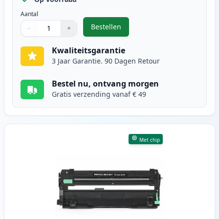
Aantal
Bestellen
−
+
,
Brother DR-243CL drum zwart (In
Aantal
Gebruik de knoppen om aan te passen
Aantal
:
1
Kwaliteitsgarantie
3 Jaar Garantie. 90 Dagen Retour
Bestel nu, ontvang morgen
Gratis verzending vanaf € 49
Met chip