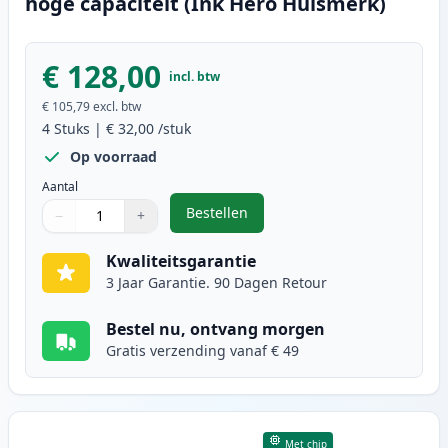
hoge capaciteit (Ink Hero Huismerk)
€ 128,00
incl. btw
€ 105,79
excl. btw
4
Stuks
|
€ 32,00
/stuk
Op voorraad
Aantal
Bestellen
−
+
,
4 stuks Brother TN247 (TN243) to
Aantal
Gebruik de knoppen om aan te passen
Aantal
:
1
Kwaliteitsgarantie
3 Jaar Garantie. 90 Dagen Retour
Bestel nu, ontvang morgen
Gratis verzending vanaf € 49
Met chip