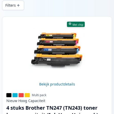
snelle levering vanuit lokale voorraad in .
Filters
Producten
Met chip
Bekijk productdetails
Multi pack
Nieuw
Hoog
Capaciteit
4 stuks Brother TN247 (TN243) toner