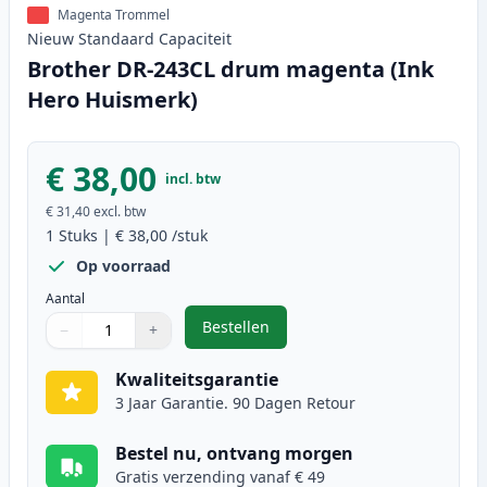
Magenta Trommel
Nieuw
Standaard
Capaciteit
Brother DR-243CL drum magenta (Ink
Hero Huismerk)
€ 38,00
incl. btw
€ 31,40
excl. btw
1
Stuks
|
€ 38,00
/stuk
Op voorraad
Aantal
Bestellen
−
+
,
Brother DR-243CL drum magenta 
Aantal
Gebruik de knoppen om aan te passen
Aantal
:
1
Kwaliteitsgarantie
3 Jaar Garantie. 90 Dagen Retour
Bestel nu, ontvang morgen
Gratis verzending vanaf € 49