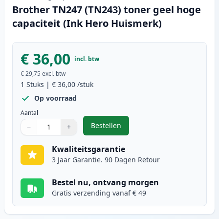
Brother TN247 (TN243) toner geel hoge
capaciteit (Ink Hero Huismerk)
€ 36,00
incl. btw
€ 29,75
excl. btw
1
Stuks
|
€ 36,00
/stuk
Op voorraad
Aantal
Bestellen
−
+
,
Brother TN247 (TN243) toner geel
Aantal
Gebruik de knoppen om aan te passen
Aantal
:
1
Kwaliteitsgarantie
3 Jaar Garantie. 90 Dagen Retour
Bestel nu, ontvang morgen
Gratis verzending vanaf € 49