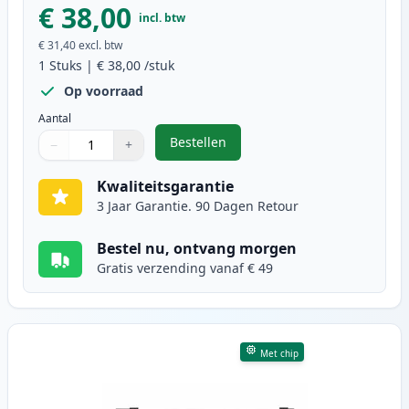
€ 38,00
incl. btw
€ 31,40
excl. btw
1
Stuks
|
€ 38,00
/stuk
Op voorraad
Aantal
Bestellen
−
+
,
Brother DR-243CL drum geel (Ink
Aantal
Gebruik de knoppen om aan te passen
Aantal
:
1
Kwaliteitsgarantie
3 Jaar Garantie. 90 Dagen Retour
Bestel nu, ontvang morgen
Gratis verzending vanaf € 49
Met chip