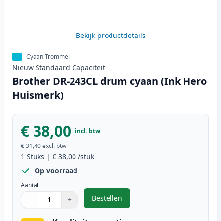
Bekijk productdetails
Cyaan Trommel
Nieuw
Standaard
Capaciteit
Brother DR-243CL drum cyaan (Ink Hero
Huismerk)
€ 38,00
incl. btw
€ 31,40
excl. btw
1
Stuks
|
€ 38,00
/stuk
Op voorraad
Aantal
Bestellen
−
+
,
Brother DR-243CL drum cyaan (In
Aantal
Gebruik de knoppen om aan te passen
Aantal
:
1