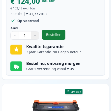
€ 124,00
incl. btw
€ 102,48
excl. btw
3
Stuks
|
€ 41,33
/stuk
Op voorraad
Aantal
Bestellen
−
+
,
3 stuks Brother TN2420 & DR2400
Aantal
Gebruik de knoppen om aan te passen
Aantal
:
1
Kwaliteitsgarantie
3 Jaar Garantie. 90 Dagen Retour
Bestel nu, ontvang morgen
Gratis verzending vanaf € 49
Met chip