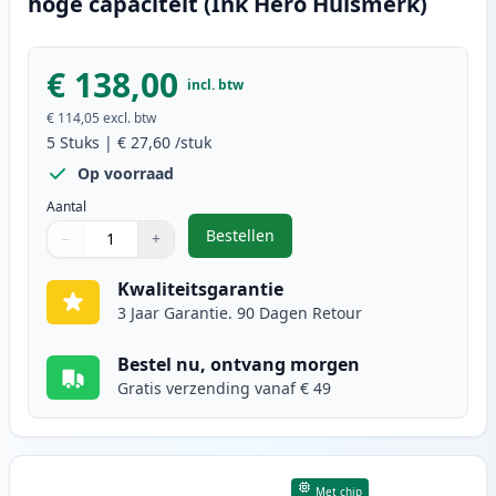
hoge capaciteit (Ink Hero Huismerk)
€ 138,00
incl. btw
€ 114,05
excl. btw
5
Stuks
|
€ 27,60
/stuk
Op voorraad
Aantal
Bestellen
−
+
,
5 stuks Brother TN2420 toner zwa
Aantal
Gebruik de knoppen om aan te passen
Aantal
:
1
Kwaliteitsgarantie
3 Jaar Garantie. 90 Dagen Retour
Bestel nu, ontvang morgen
Gratis verzending vanaf € 49
Met chip