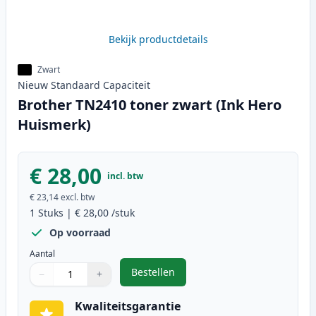
Bekijk productdetails
Zwart
Nieuw
Standaard
Capaciteit
Brother TN2410 toner zwart (Ink Hero
Huismerk)
€ 28,00
incl. btw
€ 23,14
excl. btw
1
Stuks
|
€ 28,00
/stuk
Op voorraad
Aantal
Bestellen
−
+
,
Brother TN2410 toner zwart (Ink
Aantal
Gebruik de knoppen om aan te passen
Aantal
:
1
Kwaliteitsgarantie