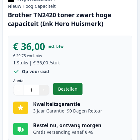
Nieuw
Hoog
Capaciteit
Brother TN2420 toner zwart hoge
capaciteit (Ink Hero Huismerk)
€ 36,00
incl. btw
€ 29,75
excl. btw
1
Stuks
|
€ 36,00
/stuk
Op voorraad
Aantal
Bestellen
−
+
,
Brother TN2420 toner zwart hoge 
Aantal
Gebruik de knoppen om aan te passen
Aantal
:
1
Kwaliteitsgarantie
3 Jaar Garantie. 90 Dagen Retour
Bestel nu, ontvang morgen
Gratis verzending vanaf € 49