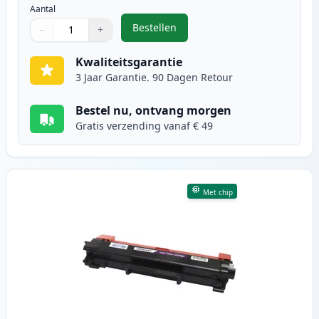
Aantal
Bestellen
−
+
,
2 stuks Brother TN2420 toner zwa
Aantal
Gebruik de knoppen om aan te passen
Aantal
:
1
Kwaliteitsgarantie
3 Jaar Garantie. 90 Dagen Retour
Bestel nu, ontvang morgen
Gratis verzending vanaf € 49
Met chip