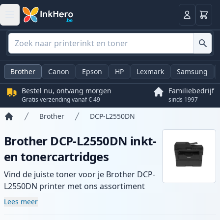
Winkel
Log in
Brother
Canon
Epson
HP
Lexmark
Samsung
Bestel nu, ontvang morgen
Familiebedrijf
Gratis verzending vanaf € 49
sinds 1997
Brother
DCP-L2550DN
Home
Brother DCP-L2550DN inkt-
en tonercartridges
Vind de juiste toner voor je Brother DCP-
L2550DN printer met ons assortiment
compatibele en high-yield cartridges.
Lees meer
Geniet van consistente printkwaliteit en