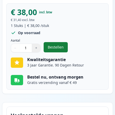
€ 38,00
incl. btw
€ 31,40
excl. btw
1
Stuks
|
€ 38,00
/stuk
Op voorraad
Aantal
Bestellen
−
+
,
Brother DR2400 drum (Ink Hero 
Aantal
Gebruik de knoppen om aan te passen
Aantal
:
1
Kwaliteitsgarantie
3 Jaar Garantie. 90 Dagen Retour
Bestel nu, ontvang morgen
Gratis verzending vanaf € 49