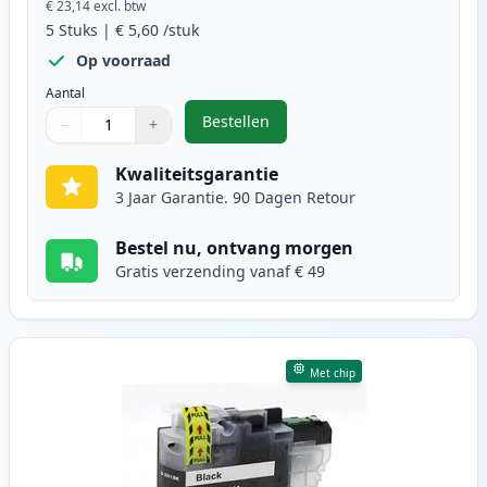
€ 23,14
excl. btw
5
Stuks
|
€ 5,60
/stuk
Op voorraad
Aantal
Bestellen
−
+
,
5 stuks Brother LC3211 inktcartri
Aantal
Gebruik de knoppen om aan te passen
Aantal
:
1
Kwaliteitsgarantie
3 Jaar Garantie. 90 Dagen Retour
Bestel nu, ontvang morgen
Gratis verzending vanaf € 49
Met chip