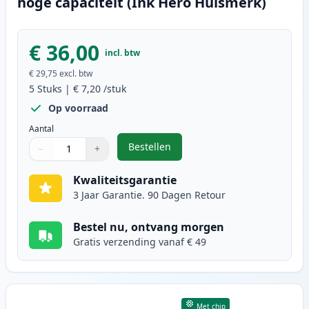
hoge capaciteit (Ink Hero Huismerk)
€ 36,00
incl. btw
€ 29,75
excl. btw
5
Stuks
|
€ 7,20
/stuk
Op voorraad
Aantal
Bestellen
−
+
,
5 stuks Brother LC3213 inktcartri
Aantal
Gebruik de knoppen om aan te passen
Aantal
:
1
Kwaliteitsgarantie
3 Jaar Garantie. 90 Dagen Retour
Bestel nu, ontvang morgen
Gratis verzending vanaf € 49
Met chip