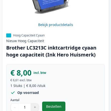
Bekijk productdetails
Hoog Capaciteit Cyaan
Nieuw
Hoog
Capaciteit
Brother LC3213C inktcartridge cyaan
hoge capaciteit (Ink Hero Huismerk)
€ 8,00
incl. btw
€ 6,61
excl. btw
1
Stuks
|
€ 8,00
/stuk
Op voorraad
Aantal
Bestellen
−
+
,
Brother LC3213C inktcartridge cy
Aantal
Gebruik de knoppen om aan te passen
Aantal
:
1