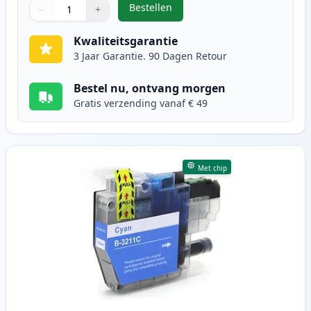
Bestellen
−
+
,
Brother LC3211BK inktcartridge z
Aantal
Gebruik de knoppen om aan te passen
Aantal
:
1
Kwaliteitsgarantie
3 Jaar Garantie. 90 Dagen Retour
Bestel nu, ontvang morgen
Gratis verzending vanaf € 49
Met chip