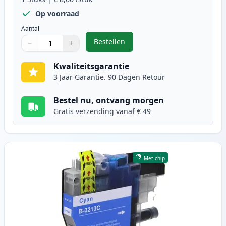
Op voorraad
Aantal
Bestellen
−
+
,
Brother LC3213BK inktcartridge z
Aantal
Gebruik de knoppen om aan te passen
Aantal
:
1
Kwaliteitsgarantie
3 Jaar Garantie. 90 Dagen Retour
Bestel nu, ontvang morgen
Gratis verzending vanaf € 49
Met chip