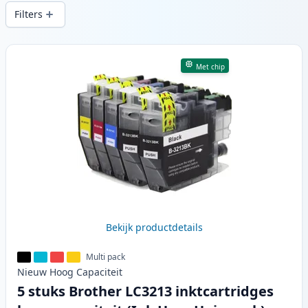
snelle levering vanuit lokale voorraad in .
Filters
Producten
Met chip
Bekijk productdetails
Multi pack
Nieuw
Hoog
Capaciteit
5 stuks Brother LC3213 inktcartridges