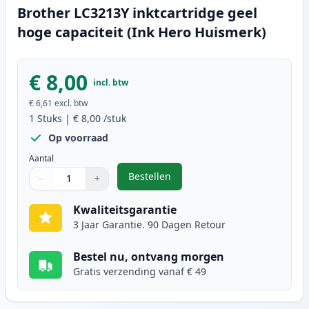
Brother LC3213Y inktcartridge geel
hoge capaciteit (Ink Hero Huismerk)
€ 8,00
incl. btw
€ 6,61
excl. btw
1
Stuks
|
€ 8,00
/stuk
Op voorraad
Aantal
Bestellen
−
+
,
Brother LC3213Y inktcartridge ge
Aantal
Gebruik de knoppen om aan te passen
Aantal
:
1
Kwaliteitsgarantie
3 Jaar Garantie. 90 Dagen Retour
Bestel nu, ontvang morgen
Gratis verzending vanaf € 49