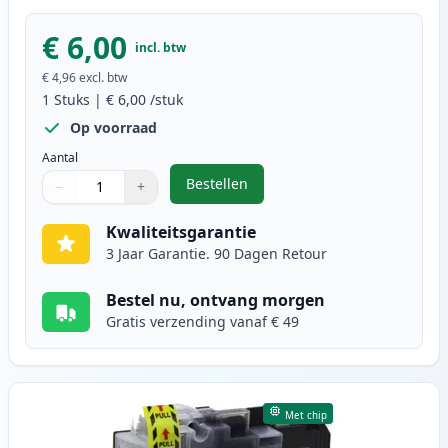
€ 6,00
incl. btw
€ 4,96
excl. btw
1
Stuks
|
€ 6,00
/stuk
Op voorraad
Aantal
Bestellen
−
+
,
Brother LC3211Y inktcartridge ge
Aantal
Gebruik de knoppen om aan te passen
Aantal
:
1
Kwaliteitsgarantie
3 Jaar Garantie. 90 Dagen Retour
Bestel nu, ontvang morgen
Gratis verzending vanaf € 49
Met chip