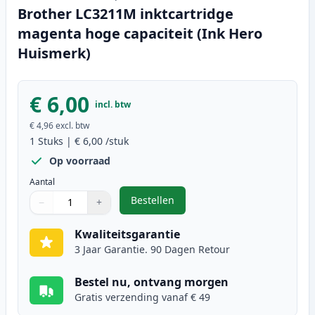
Brother LC3211M inktcartridge
magenta hoge capaciteit (Ink Hero
Huismerk)
€ 6,00
incl. btw
€ 4,96
excl. btw
1
Stuks
|
€ 6,00
/stuk
Op voorraad
Aantal
Bestellen
−
+
,
Brother LC3211M inktcartridge m
Aantal
Gebruik de knoppen om aan te passen
Aantal
:
1
Kwaliteitsgarantie
3 Jaar Garantie. 90 Dagen Retour
Bestel nu, ontvang morgen
Gratis verzending vanaf € 49