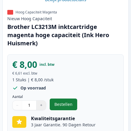
Hoog Capaciteit Magenta
Nieuw
Hoog
Capaciteit
Brother LC3213M inktcartridge
magenta hoge capaciteit (Ink Hero
Huismerk)
€ 8,00
incl. btw
€ 6,61
excl. btw
1
Stuks
|
€ 8,00
/stuk
Op voorraad
Aantal
Bestellen
−
+
,
Brother LC3213M inktcartridge m
Aantal
Gebruik de knoppen om aan te passen
Aantal
:
1
Kwaliteitsgarantie
3 Jaar Garantie. 90 Dagen Retour