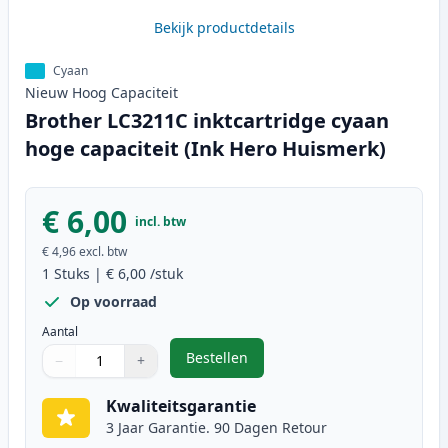
Bekijk productdetails
Cyaan
Nieuw
Hoog
Capaciteit
Brother LC3211C inktcartridge cyaan
hoge capaciteit (Ink Hero Huismerk)
€ 6,00
incl. btw
€ 4,96
excl. btw
1
Stuks
|
€ 6,00
/stuk
Op voorraad
Aantal
Bestellen
−
+
,
Brother LC3211C inktcartridge cy
Aantal
Gebruik de knoppen om aan te passen
Aantal
:
1
Kwaliteitsgarantie
3 Jaar Garantie. 90 Dagen Retour