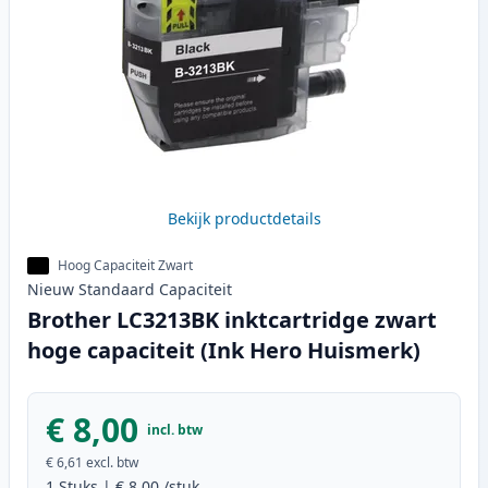
Bekijk productdetails
Hoog Capaciteit Zwart
Nieuw
Standaard
Capaciteit
Brother LC3213BK inktcartridge zwart
hoge capaciteit (Ink Hero Huismerk)
€ 8,00
incl. btw
€ 6,61
excl. btw
1
Stuks
|
€ 8,00
/stuk