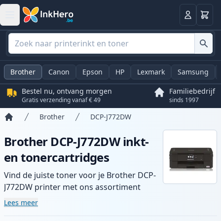
Winkel
Log in
Brother
Canon
Epson
HP
Lexmark
Samsung
Bestel nu, ontvang morgen
Familiebedrijf
Gratis verzending vanaf € 49
sinds 1997
Brother
DCP-J772DW
Home
Brother DCP-J772DW inkt-
en tonercartridges
Vind de juiste toner voor je Brother DCP-
J772DW printer met ons assortiment
compatibele en high-yield cartridges.
Lees meer
Geniet van consistente printkwaliteit en