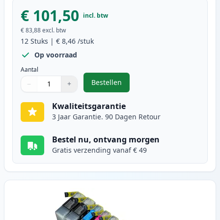
€ 101,50
incl. btw
€ 83,88
excl. btw
12
Stuks
|
€ 8,46
/stuk
Op voorraad
Aantal
Bestellen
−
+
,
12 stuks Brother LC1240 (LC1220) 
Aantal
Gebruik de knoppen om aan te passen
Aantal
:
1
Kwaliteitsgarantie
3 Jaar Garantie. 90 Dagen Retour
Bestel nu, ontvang morgen
Gratis verzending vanaf € 49