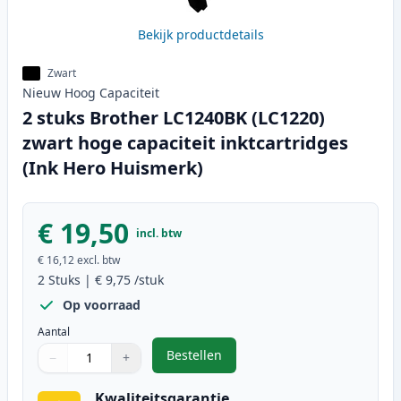
Bekijk productdetails
Zwart
Nieuw
Hoog
Capaciteit
2 stuks Brother LC1240BK (LC1220)
zwart hoge capaciteit inktcartridges
(Ink Hero Huismerk)
€ 19,50
incl. btw
€ 16,12
excl. btw
2
Stuks
|
€ 9,75
/stuk
Op voorraad
Aantal
Bestellen
−
+
,
2 stuks Brother LC1240BK (LC1220
Aantal
Gebruik de knoppen om aan te passen
Aantal
:
1
Kwaliteitsgarantie