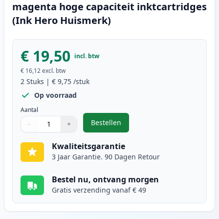
magenta hoge capaciteit inktcartridges
(Ink Hero Huismerk)
€ 19,50
incl. btw
€ 16,12
excl. btw
2
Stuks
|
€ 9,75
/stuk
Op voorraad
Aantal
Bestellen
−
+
,
2 stuks Brother LC1240M (LC1220)
Aantal
Gebruik de knoppen om aan te passen
Aantal
:
1
Kwaliteitsgarantie
3 Jaar Garantie. 90 Dagen Retour
Bestel nu, ontvang morgen
Gratis verzending vanaf € 49