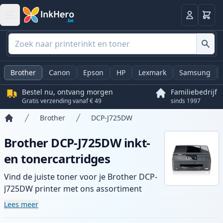
Winkel
Log in
Brother
Canon
Epson
HP
Lexmark
Samsung
Bestel nu, ontvang morgen
Familiebedrijf
Gratis verzending vanaf € 49
sinds 1997
Brother
DCP-J725DW
Home
Brother DCP-J725DW inkt-
en tonercartridges
Vind de juiste toner voor je Brother DCP-
J725DW printer met ons assortiment
compatibele en high-yield cartridges.
Lees meer
Geniet van consistente printkwaliteit en