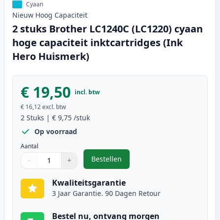
Cyaan
Nieuw
Hoog
Capaciteit
2 stuks Brother LC1240C (LC1220) cyaan
hoge capaciteit inktcartridges (Ink
Hero Huismerk)
€ 19,50
incl. btw
€ 16,12
excl. btw
2
Stuks
|
€ 9,75
/stuk
Op voorraad
Aantal
Bestellen
−
+
,
2 stuks Brother LC1240C (LC1220)
Aantal
Gebruik de knoppen om aan te passen
Aantal
:
1
Kwaliteitsgarantie
3 Jaar Garantie. 90 Dagen Retour
Bestel nu, ontvang morgen