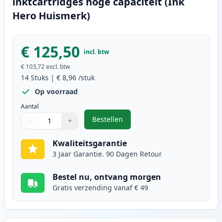
inktcartridges hoge capaciteit (Ink
Hero Huismerk)
€ 125,50
incl. btw
€ 103,72
excl. btw
14
Stuks
|
€ 8,96
/stuk
Op voorraad
Aantal
Bestellen
−
+
,
14 stuks Brother LC1240 (LC1220) 
Aantal
Gebruik de knoppen om aan te passen
Aantal
:
1
Kwaliteitsgarantie
3 Jaar Garantie. 90 Dagen Retour
Bestel nu, ontvang morgen
Gratis verzending vanaf € 49