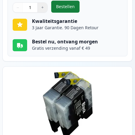
Bestellen
−
+
,
5 stuks Brother LC1240 (LC1220) h
Aantal
Gebruik de knoppen om aan te passen
Aantal
:
1
Kwaliteitsgarantie
3 Jaar Garantie. 90 Dagen Retour
Bestel nu, ontvang morgen
Gratis verzending vanaf € 49