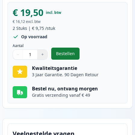
€ 19,50
incl. btw
€ 16,12
excl. btw
2
Stuks
|
€ 9,75
/stuk
Op voorraad
Aantal
Bestellen
−
+
,
2 stuks Brother LC1240Y (LC1220) 
Aantal
Gebruik de knoppen om aan te passen
Aantal
:
1
Kwaliteitsgarantie
3 Jaar Garantie. 90 Dagen Retour
Bestel nu, ontvang morgen
Gratis verzending vanaf € 49
Veelgestelde vragen