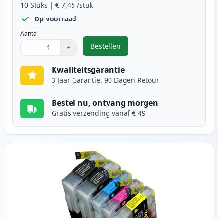
10
Stuks
|
€ 7,45
/stuk
Op voorraad
Aantal
Bestellen
−
+
,
10 stuks Brother LC1240 (LC1220) 
Aantal
Gebruik de knoppen om aan te passen
Aantal
:
1
Kwaliteitsgarantie
3 Jaar Garantie. 90 Dagen Retour
Bestel nu, ontvang morgen
Gratis verzending vanaf € 49