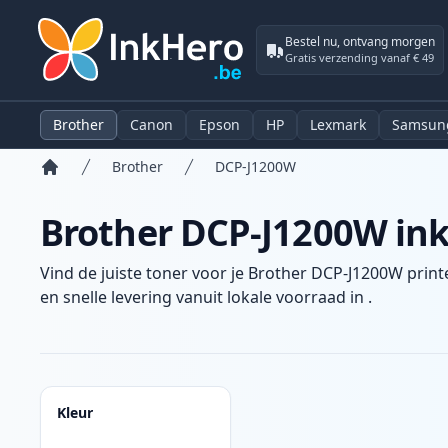
Bestel nu, ontvang morgen
Gratis verzending vanaf € 49
Brother
Canon
Epson
HP
Lexmark
Samsun
Brother
DCP-J1200W
Home
Brother DCP-J1200W ink
Vind de juiste toner voor je Brother DCP-J1200W print
en snelle levering vanuit lokale voorraad in .
Producten
Kleur