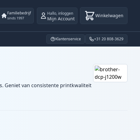
Familiebedrijf
Hallo
,
inloggen
Winkelwagen
Mijn Account
sinds 1997
Klantenservice
+31 20 808-3629
. Geniet van consistente printkwaliteit