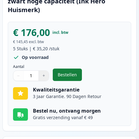
zwart hoge capaciteit (Ink Hero
Huismerk)
€ 176,00
incl. btw
€ 145,45
excl. btw
5
Stuks
|
€ 35,20
/stuk
Op voorraad
Aantal
Bestellen
−
+
,
5 stuks Brother TN3170 (TN3130) 
Aantal
Gebruik de knoppen om aan te passen
Aantal
:
1
Kwaliteitsgarantie
3 Jaar Garantie. 90 Dagen Retour
Bestel nu, ontvang morgen
Gratis verzending vanaf € 49