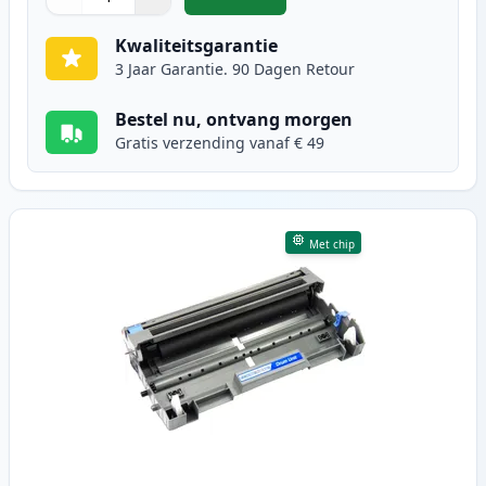
,
Brother TN3170 (TN3130) toner zw
Aantal
Gebruik de knoppen om aan te passen
Aantal
:
1
Kwaliteitsgarantie
3 Jaar Garantie. 90 Dagen Retour
Bestel nu, ontvang morgen
Gratis verzending vanaf € 49
Met chip