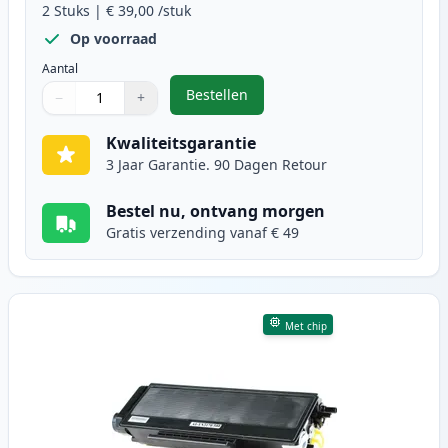
2
Stuks
|
€ 39,00
/stuk
Op voorraad
Aantal
Bestellen
−
+
,
2 stuks Brother TN3170 (TN3130) 
Aantal
Gebruik de knoppen om aan te passen
Aantal
:
1
Kwaliteitsgarantie
3 Jaar Garantie. 90 Dagen Retour
Bestel nu, ontvang morgen
Gratis verzending vanaf € 49
Met chip