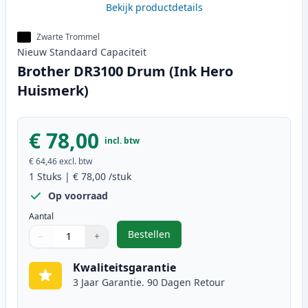
Bekijk productdetails
Zwarte Trommel
Nieuw
Standaard
Capaciteit
Brother DR3100 Drum (Ink Hero
Huismerk)
€ 78,00
incl. btw
€ 64,46
excl. btw
1
Stuks
|
€ 78,00
/stuk
Op voorraad
Aantal
Bestellen
−
+
,
Brother DR3100 Drum (Ink Hero 
Aantal
Gebruik de knoppen om aan te passen
Aantal
:
1
Kwaliteitsgarantie
3 Jaar Garantie. 90 Dagen Retour