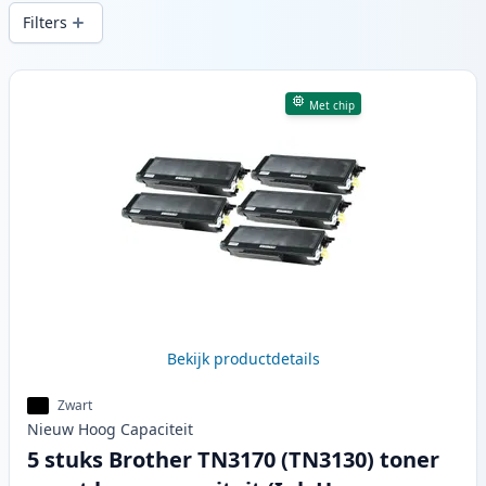
snelle levering vanuit lokale voorraad in .
Filters
Producten
Met chip
Bekijk productdetails
Zwart
Nieuw
Hoog
Capaciteit
5 stuks Brother TN3170 (TN3130) toner