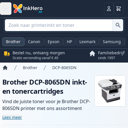
Winkel
Log in
Brother
Canon
Epson
HP
Lexmark
Samsung
Bestel nu, ontvang morgen
Familiebedrijf
Gratis verzending vanaf € 49
sinds 1997
Brother
DCP-8065DN
Home
Brother DCP-8065DN inkt-
en tonercartridges
Vind de juiste toner voor je Brother DCP-
8065DN printer met ons assortiment
compatibele en high-yield cartridges.
Lees meer
Geniet van consistente printkwaliteit en