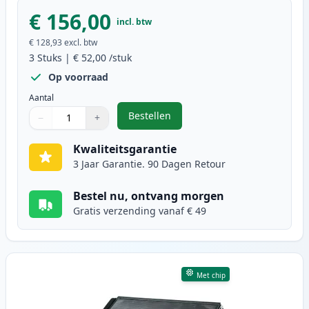
€ 156,00
incl. btw
€ 128,93
excl. btw
3
Stuks
|
€ 52,00
/stuk
Op voorraad
Aantal
Bestellen
−
+
,
3 stuks Brother TN3170 / DR3100 
Aantal
Gebruik de knoppen om aan te passen
Aantal
:
1
Kwaliteitsgarantie
3 Jaar Garantie. 90 Dagen Retour
Bestel nu, ontvang morgen
Gratis verzending vanaf € 49
Met chip