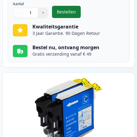
Aantal
Bestellen
−
+
,
2 stuks Brother LC1100BK inktcar
Aantal
Gebruik de knoppen om aan te passen
Aantal
:
1
Kwaliteitsgarantie
3 Jaar Garantie. 90 Dagen Retour
Bestel nu, ontvang morgen
Gratis verzending vanaf € 49