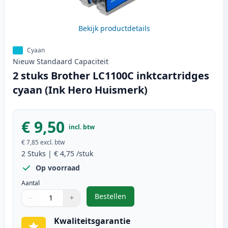
Bekijk productdetails
Cyaan
Nieuw
Standaard
Capaciteit
2 stuks Brother LC1100C inktcartridges
cyaan (Ink Hero Huismerk)
€ 9,50
incl. btw
€ 7,85
excl. btw
2
Stuks
|
€ 4,75
/stuk
Op voorraad
Aantal
Bestellen
−
+
,
2 stuks Brother LC1100C inktcart
Aantal
Gebruik de knoppen om aan te passen
Aantal
:
1
Kwaliteitsgarantie