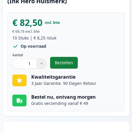
(Ink Hero Huismerk)
€ 82,50
incl. btw
€ 68,18
excl. btw
10
Stuks
|
€ 8,25
/stuk
Op voorraad
Aantal
Bestellen
−
+
,
10 stuks Brother LC1100 inktcart
Aantal
Gebruik de knoppen om aan te passen
Aantal
:
1
Kwaliteitsgarantie
3 Jaar Garantie. 90 Dagen Retour
Bestel nu, ontvang morgen
Gratis verzending vanaf € 49