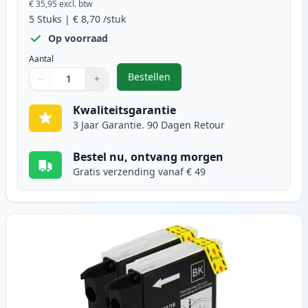
€ 35,95
excl. btw
5
Stuks
|
€ 8,70
/stuk
Op voorraad
Aantal
Bestellen
−
+
,
5 stuks Brother LC1100 inktcartr
Aantal
Gebruik de knoppen om aan te passen
Aantal
:
1
Kwaliteitsgarantie
3 Jaar Garantie. 90 Dagen Retour
Bestel nu, ontvang morgen
Gratis verzending vanaf € 49