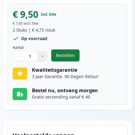
€ 9,50
incl. btw
€ 7,85
excl. btw
2
Stuks
|
€ 4,75
/stuk
Op voorraad
Aantal
Bestellen
−
+
,
2 stuks Brother LC1100Y inktcart
Aantal
Gebruik de knoppen om aan te passen
Aantal
:
1
Kwaliteitsgarantie
3 Jaar Garantie. 90 Dagen Retour
Bestel nu, ontvang morgen
Gratis verzending vanaf € 49