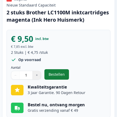
Nieuw
Standaard
Capaciteit
2 stuks Brother LC1100M inktcartridges
magenta (Ink Hero Huismerk)
€ 9,50
incl. btw
€ 7,85
excl. btw
2
Stuks
|
€ 4,75
/stuk
Op voorraad
Aantal
Bestellen
−
+
,
2 stuks Brother LC1100M inktcar
Aantal
Gebruik de knoppen om aan te passen
Aantal
:
1
Kwaliteitsgarantie
3 Jaar Garantie. 90 Dagen Retour
Bestel nu, ontvang morgen
Gratis verzending vanaf € 49