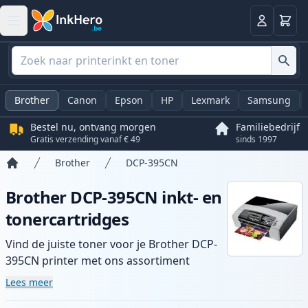
Winkel
Log in
Brother
Canon
Epson
HP
Lexmark
Samsung
Bestel nu, ontvang morgen
Familiebedrijf
Gratis verzending vanaf € 49
sinds 1997
Brother
DCP-395CN
Home
Brother DCP-395CN inkt- en
tonercartridges
Vind de juiste toner voor je Brother DCP-
395CN printer met ons assortiment
compatibele en high-yield cartridges.
Lees meer
Geniet van consistente printkwaliteit en