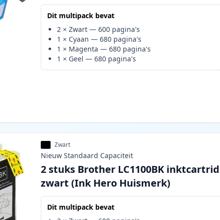
Dit multipack bevat
2
×
Zwart
—
600
pagina's
1
×
Cyaan
—
680
pagina's
1
×
Magenta
—
680
pagina's
1
×
Geel
—
680
pagina's
Zwart
Nieuw
Standaard
Capaciteit
2 stuks Brother LC1100BK inktcartri
zwart (Ink Hero Huismerk)
Dit multipack bevat