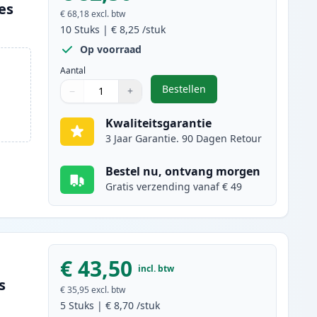
es
€ 68,18
excl. btw
10
Stuks
|
€ 8,25
/stuk
Op voorraad
Aantal
Bestellen
−
+
,
10 stuks Brother LC1100 in
Aantal
Gebruik de knoppen om aan te passen
Aantal
:
1
Kwaliteitsgarantie
3 Jaar Garantie. 90 Dagen Retour
Bestel nu, ontvang morgen
Gratis verzending vanaf € 49
€ 43,50
incl. btw
s
€ 35,95
excl. btw
5
Stuks
|
€ 8,70
/stuk