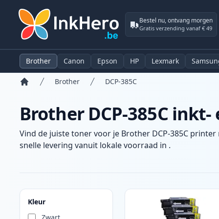
Bestel nu, ontvang morgen
Gratis verzending vanaf € 49
Brother
Canon
Epson
HP
Lexmark
Samsun
Brother
DCP-385C
Home
Brother DCP-385C inkt- 
Vind de juiste toner voor je Brother DCP-385C printer
snelle levering vanuit lokale voorraad in .
Producten
Kleur
Zwart