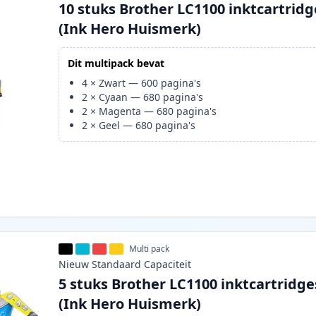
10 stuks Brother LC1100 inktcartridg
(Ink Hero Huismerk)
Dit multipack bevat
4
×
Zwart
—
600
pagina's
2
×
Cyaan
—
680
pagina's
2
×
Magenta
—
680
pagina's
2
×
Geel
—
680
pagina's
Multi pack
Nieuw
Standaard
Capaciteit
5 stuks Brother LC1100 inktcartridge
(Ink Hero Huismerk)