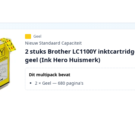
Geel
Nieuw
Standaard
Capaciteit
2 stuks Brother LC1100Y inktcartrid
geel (Ink Hero Huismerk)
Dit multipack bevat
2
×
Geel
—
680
pagina's