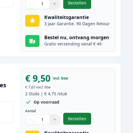
Bestellen
−
+
,
2 stuks Brother LC1100BK i
Aantal
Gebruik de knoppen om aan te passen
Aantal
:
1
Kwaliteitsgarantie
3 Jaar Garantie. 90 Dagen Retour
Bestel nu, ontvang morgen
Gratis verzending vanaf € 49
€ 9,50
incl. btw
ges
€ 7,85
excl. btw
2
Stuks
|
€ 4,75
/stuk
Op voorraad
Aantal
Bestellen
−
+
,
2 stuks Brother LC1100C in
Aantal
Gebruik de knoppen om aan te passen
Aantal
:
1