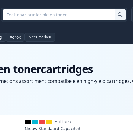
g
Xerox
Meer merken
en tonercartridges
 met ons assortiment compatibele en high-yield cartridges. 
Multi pack
Nieuw
Standaard
Capaciteit