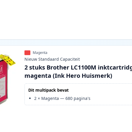
Magenta
Nieuw
Standaard
Capaciteit
2 stuks Brother LC1100M inktcartrid
magenta (Ink Hero Huismerk)
Dit multipack bevat
2
×
Magenta
—
680
pagina's