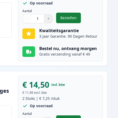
Op voorraad
Aantal
Bestellen
−
+
,
5 stuks Brother LC1100 ink
Aantal
Gebruik de knoppen om aan te passen
Aantal
:
1
Kwaliteitsgarantie
3 Jaar Garantie. 90 Dagen Retour
Bestel nu, ontvang morgen
Gratis verzending vanaf € 49
€ 14,50
incl. btw
dges
€ 11,98
excl. btw
2
Stuks
|
€ 7,25
/stuk
Op voorraad
Aantal