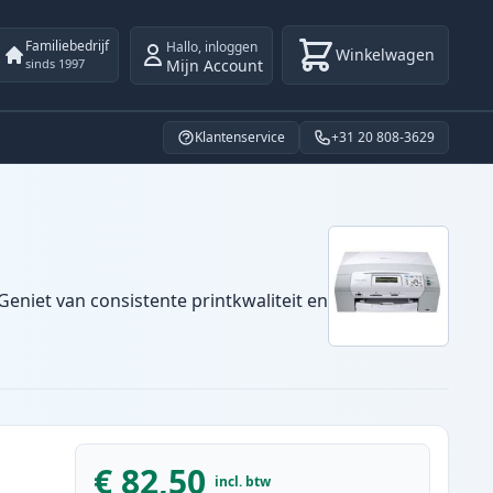
Familiebedrijf
Hallo
,
inloggen
Winkelwagen
Mijn Account
sinds 1997
Klantenservice
+31 20 808-3629
Geniet van consistente printkwaliteit en
€ 82,50
incl. btw