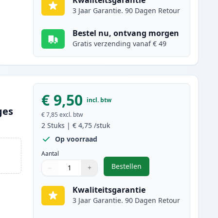
Kwaliteitsgarantie
3 Jaar Garantie. 90 Dagen Retour
Bestel nu, ontvang morgen
Gratis verzending vanaf € 49
€ 9,50
incl. btw
ges
€ 7,85
excl. btw
2
Stuks
|
€ 4,75
/stuk
Op voorraad
Aantal
Bestellen
−
+
,
2 stuks Brother LC1100M i
Aantal
Gebruik de knoppen om aan te passen
Aantal
:
1
Kwaliteitsgarantie
3 Jaar Garantie. 90 Dagen Retour