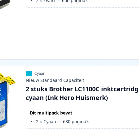
2
×
Zwart
—
600
pagina's
Cyaan
Nieuw
Standaard
Capaciteit
2 stuks Brother LC1100C inktcartrid
cyaan (Ink Hero Huismerk)
Dit multipack bevat
2
×
Cyaan
—
680
pagina's