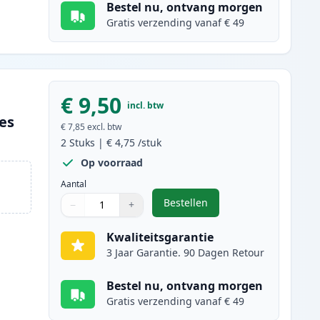
Bestel nu, ontvang morgen
Gratis verzending vanaf € 49
€ 9,50
incl. btw
ges
€ 7,85
excl. btw
2
Stuks
|
€ 4,75
/stuk
Op voorraad
Aantal
Bestellen
−
+
,
2 stuks Brother LC1100Y in
Aantal
Gebruik de knoppen om aan te passen
Aantal
:
1
Kwaliteitsgarantie
3 Jaar Garantie. 90 Dagen Retour
Bestel nu, ontvang morgen
Gratis verzending vanaf € 49