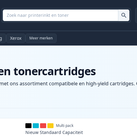
g
Xerox
Meer merken
en tonercartridges
 met ons assortiment compatibele en high-yield cartridges. 
Multi pack
Nieuw
Standaard
Capaciteit