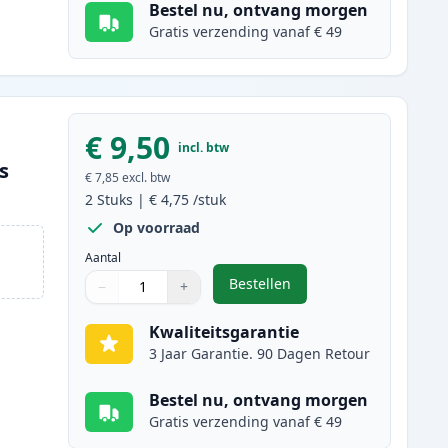
Bestel nu, ontvang morgen
Gratis verzending vanaf € 49
€ 9,50
incl. btw
s
€ 7,85
excl. btw
2
Stuks
|
€ 4,75
/stuk
Op voorraad
Aantal
Bestellen
−
+
,
2 stuks Brother LC970Y ink
Aantal
Gebruik de knoppen om aan te passen
Aantal
:
1
Kwaliteitsgarantie
3 Jaar Garantie. 90 Dagen Retour
Bestel nu, ontvang morgen
Gratis verzending vanaf € 49