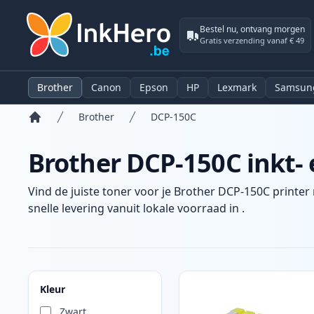
Bestel nu, ontvang morgen
Gratis verzending vanaf € 49
Brother
Canon
Epson
HP
Lexmark
Samsun
Brother
DCP-150C
Home
Brother DCP-150C inkt- 
Vind de juiste toner voor je Brother DCP-150C printer
snelle levering vanuit lokale voorraad in .
Producten
Kleur
Zwart