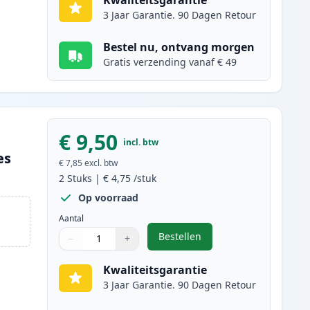
Kwaliteitsgarantie
3 Jaar Garantie. 90 Dagen Retour
Bestel nu, ontvang morgen
Gratis verzending vanaf € 49
€ 9,50
incl. btw
es
€ 7,85
excl. btw
2
Stuks
|
€ 4,75
/stuk
Op voorraad
Aantal
Bestellen
−
+
,
2 stuks Brother LC970M in
Aantal
Gebruik de knoppen om aan te passen
Aantal
:
1
Kwaliteitsgarantie
3 Jaar Garantie. 90 Dagen Retour