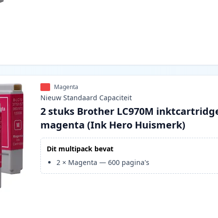
Magenta
Nieuw
Standaard
Capaciteit
2 stuks Brother LC970M inktcartridg
magenta (Ink Hero Huismerk)
Dit multipack bevat
2
×
Magenta
—
600
pagina's