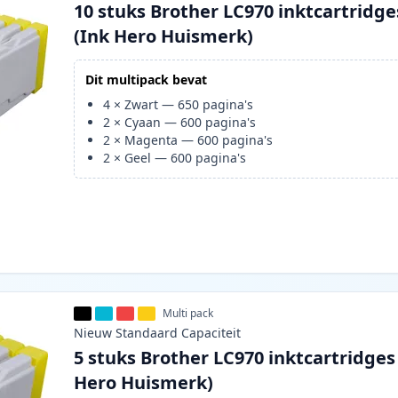
10 stuks Brother LC970 inktcartridge
(Ink Hero Huismerk)
Dit multipack bevat
4
×
Zwart
—
650
pagina's
2
×
Cyaan
—
600
pagina's
2
×
Magenta
—
600
pagina's
2
×
Geel
—
600
pagina's
Multi pack
Nieuw
Standaard
Capaciteit
5 stuks Brother LC970 inktcartridges
Hero Huismerk)