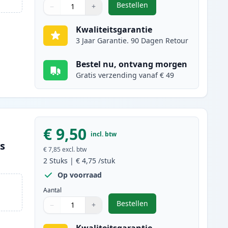
Bestellen
−
+
,
2 stuks Brother LC970BK in
Aantal
Gebruik de knoppen om aan te passen
Aantal
:
1
Kwaliteitsgarantie
3 Jaar Garantie. 90 Dagen Retour
Bestel nu, ontvang morgen
Gratis verzending vanaf € 49
€ 9,50
incl. btw
es
€ 7,85
excl. btw
2
Stuks
|
€ 4,75
/stuk
Op voorraad
Aantal
Bestellen
−
+
,
2 stuks Brother LC970C ink
Aantal
Gebruik de knoppen om aan te passen
Aantal
:
1