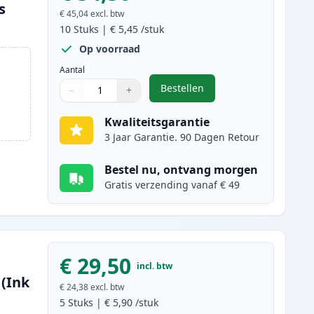
s
€ 45,04
excl. btw
10
Stuks
|
€ 5,45
/stuk
Op voorraad
Aantal
Bestellen
−
+
,
10 stuks Brother LC970 ink
Aantal
Gebruik de knoppen om aan te passen
Aantal
:
1
Kwaliteitsgarantie
3 Jaar Garantie. 90 Dagen Retour
Bestel nu, ontvang morgen
Gratis verzending vanaf € 49
€ 29,50
incl. btw
 (Ink
€ 24,38
excl. btw
5
Stuks
|
€ 5,90
/stuk