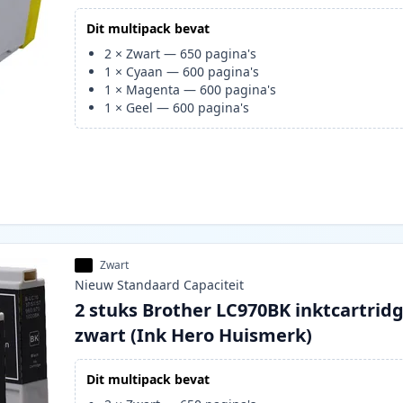
Dit multipack bevat
2
×
Zwart
—
650
pagina's
1
×
Cyaan
—
600
pagina's
1
×
Magenta
—
600
pagina's
1
×
Geel
—
600
pagina's
Zwart
Nieuw
Standaard
Capaciteit
2 stuks Brother LC970BK inktcartrid
zwart (Ink Hero Huismerk)
Dit multipack bevat