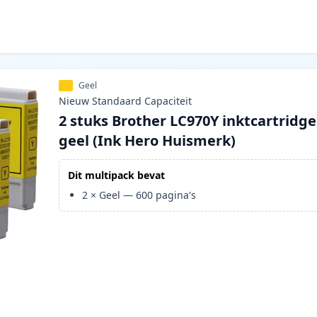
Geel
Nieuw
Standaard
Capaciteit
2 stuks Brother LC970Y inktcartridge
geel (Ink Hero Huismerk)
Dit multipack bevat
2
×
Geel
—
600
pagina's