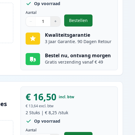
Op voorraad
Aantal
Bestellen
−
+
,
5 stuks Brother LC970 inkt
Aantal
Gebruik de knoppen om aan te passen
Aantal
:
1
Kwaliteitsgarantie
3 Jaar Garantie. 90 Dagen Retour
Bestel nu, ontvang morgen
Gratis verzending vanaf € 49
€ 16,50
incl. btw
ges
€ 13,64
excl. btw
2
Stuks
|
€ 8,25
/stuk
Op voorraad
Aantal