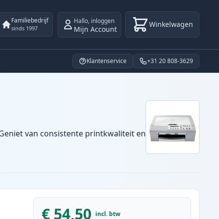
Familiebedrijf
Hallo
,
inloggen
Winkelwagen
Mijn Account
sinds 1997
Klantenservice
+31 20 808-3629
Geniet van consistente printkwaliteit en
€ 54,50
incl. btw