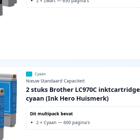
2
×
Zwart
—
650
pagina's
Cyaan
Nieuw
Standaard
Capaciteit
2 stuks Brother LC970C inktcartridg
cyaan (Ink Hero Huismerk)
Dit multipack bevat
2
×
Cyaan
—
600
pagina's