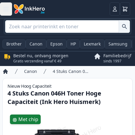
Winkel
Log in
Brother
Canon
Epson
HP
Lexmark
Samsung
Bestel nu, ontvang morgen
Familiebedrijf
Gratis verzending vanaf € 49
sinds 1997
Canon
4 Stuks Canon 046H Toner Hoge Capaciteit (Ink Hero Huismerk)
Home
Nieuw
Hoog
Capaciteit
4 Stuks Canon 046H Toner Hoge
Capaciteit (Ink Hero Huismerk)
Product information
Met chip