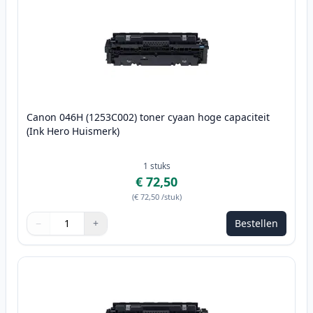
Canon 046H (1253C002) toner cyaan hoge capaciteit
(Ink Hero Huismerk)
1
stuks
€ 72,50
(
€ 72,50
/stuk
)
−
+
Bestellen
Aantal
Gebruik de knoppen om aan te passen
Aantal
:
1