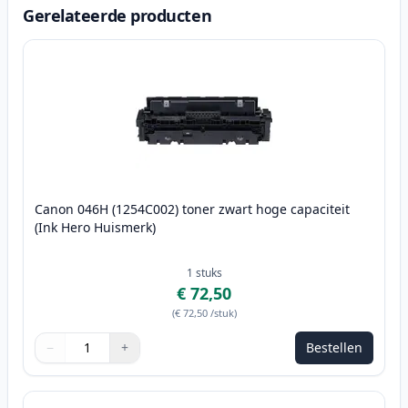
Gerelateerde producten
Canon 046H (1254C002) toner zwart hoge capaciteit
(Ink Hero Huismerk)
1
stuks
€ 72,50
(
€ 72,50
/stuk
)
−
+
Bestellen
Aantal
Gebruik de knoppen om aan te passen
Aantal
:
1