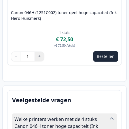
Canon 046H (1251C002) toner geel hoge capaciteit (Ink
Hero Huismerk)
1
stuks
€ 72,50
(
€ 72,50
/stuk
)
−
+
Bestellen
Aantal
Gebruik de knoppen om aan te passen
Aantal
:
1
Veelgestelde vragen
Welke printers werken met de 4 stuks
Canon 046H toner hoge capaciteit (Ink