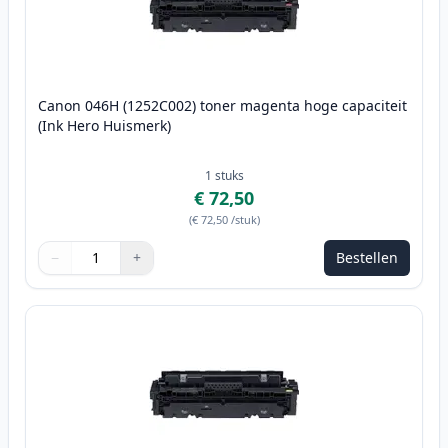
Canon 046H (1252C002) toner magenta hoge capaciteit
(Ink Hero Huismerk)
1
stuks
€ 72,50
(
€ 72,50
/stuk
)
−
+
Bestellen
Aantal
Gebruik de knoppen om aan te passen
Aantal
:
1