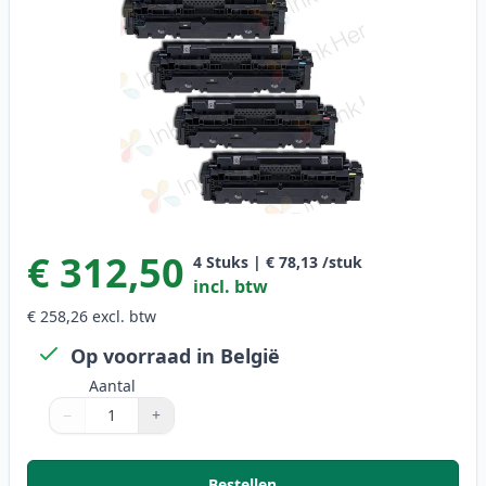
€ 312,50
4
Stuks
|
€ 78,13
/stuk
incl. btw
€ 258,26
excl. btw
Op voorraad in België
Aantal
−
+
Aantal
Gebruik de knoppen om aan te passen
Aantal
:
1
Bestellen