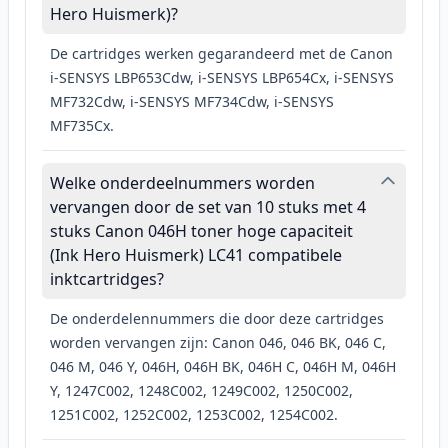
Hero Huismerk)?
De cartridges werken gegarandeerd met de Canon
i-SENSYS LBP653Cdw, i-SENSYS LBP654Cx, i-SENSYS
MF732Cdw, i-SENSYS MF734Cdw, i-SENSYS
MF735Cx.
Welke onderdeelnummers worden
vervangen door de set van 10 stuks met 4
stuks Canon 046H toner hoge capaciteit
(Ink Hero Huismerk) LC41 compatibele
inktcartridges?
De onderdelennummers die door deze cartridges
worden vervangen zijn: Canon 046, 046 BK, 046 C,
046 M, 046 Y, 046H, 046H BK, 046H C, 046H M, 046H
Y, 1247C002, 1248C002, 1249C002, 1250C002,
1251C002, 1252C002, 1253C002, 1254C002.