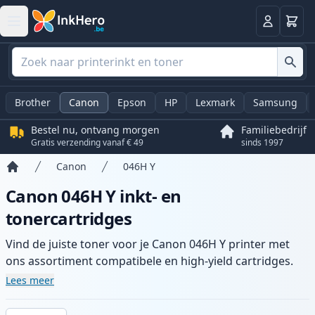
Winkel
Log in
Brother
Canon
Epson
HP
Lexmark
Samsung
Bestel nu, ontvang morgen
Familiebedrijf
Gratis verzending vanaf € 49
sinds 1997
Canon
046H Y
Home
Canon 046H Y inkt- en
tonercartridges
Vind de juiste toner voor je Canon 046H Y printer met
ons assortiment compatibele en high-yield cartridges.
Geniet van consistente printkwaliteit en snelle levering
Lees meer
vanuit lokale voorraad in .