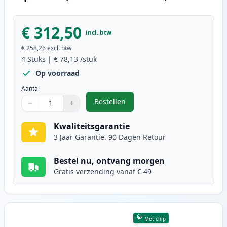
€ 312,50
incl. btw
€ 258,26
excl. btw
4
Stuks
|
€ 78,13
/stuk
Op voorraad
Aantal
Bestellen
−
+
,
4 stuks Canon 046H toner hoge ca
Aantal
Gebruik de knoppen om aan te passen
Aantal
:
1
Kwaliteitsgarantie
3 Jaar Garantie. 90 Dagen Retour
Bestel nu, ontvang morgen
Gratis verzending vanaf € 49
Met chip