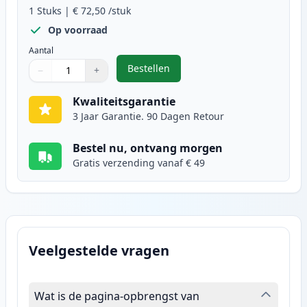
1
Stuks
|
€ 72,50
/stuk
Op voorraad
Aantal
Bestellen
−
+
,
Canon 046H (1251C002) toner geel
Aantal
Gebruik de knoppen om aan te passen
Aantal
:
1
Kwaliteitsgarantie
3 Jaar Garantie. 90 Dagen Retour
Bestel nu, ontvang morgen
Gratis verzending vanaf € 49
Veelgestelde vragen
Wat is de pagina-opbrengst van