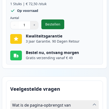
1
Stuks
|
€ 72,50
/stuk
Op voorraad
Aantal
Bestellen
−
+
,
Canon 046H (1252C002) toner mag
Aantal
Gebruik de knoppen om aan te passen
Aantal
:
1
Kwaliteitsgarantie
3 Jaar Garantie. 90 Dagen Retour
Bestel nu, ontvang morgen
Gratis verzending vanaf € 49
Veelgestelde vragen
Wat is de pagina-opbrengst van