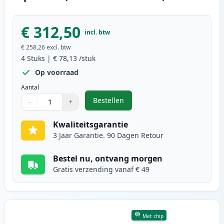
€ 312,50
incl. btw
€ 258,26
excl. btw
4
Stuks
|
€ 78,13
/stuk
Op voorraad
Aantal
Bestellen
−
+
,
4 stuks Canon 046H toner hoge ca
Aantal
Gebruik de knoppen om aan te passen
Aantal
:
1
Kwaliteitsgarantie
3 Jaar Garantie. 90 Dagen Retour
Bestel nu, ontvang morgen
Gratis verzending vanaf € 49
Met chip