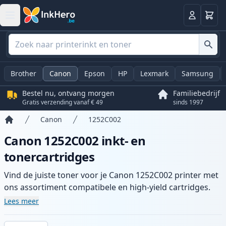
Winkel
Log in
Brother
Canon
Epson
HP
Lexmark
Samsung
Bestel nu, ontvang morgen
Familiebedrijf
Gratis verzending vanaf € 49
sinds 1997
Canon
1252C002
Home
Canon 1252C002 inkt- en
tonercartridges
Vind de juiste toner voor je Canon 1252C002 printer met
ons assortiment compatibele en high-yield cartridges.
Geniet van consistente printkwaliteit en snelle levering
Lees meer
vanuit lokale voorraad in .