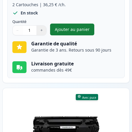
2
Cartouches
|
36,25 €
/ch.
En stock
Quantité
Ajouter au panier
−
+
,
Pack de 2 Canon 728 toner co
Quantité
Utilisez les boutons pour ajuster
Quantité
:
1
Garantie de qualité
Garantie de 3 ans. Retours sous 90 jours
Livraison gratuite
commandes dès 49€
Avec puce