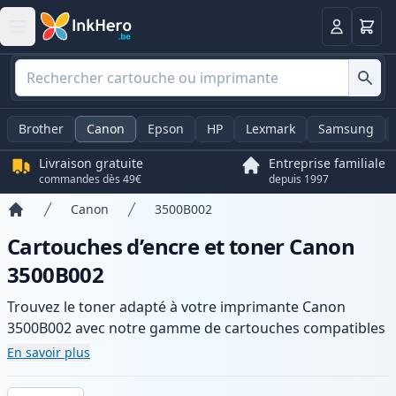
Panier
Connexio
Brother
Canon
Epson
HP
Lexmark
Samsung
Livraison gratuite
Entreprise familiale
commandes dès 49€
depuis 1997
Canon
3500B002
Accueil
Cartouches d’encre et toner Canon
3500B002
Trouvez le toner adapté à votre imprimante Canon
3500B002 avec notre gamme de cartouches compatibles
et haute capacité. Profitez d’une qualité d’impression
En savoir plus
constante et d’une livraison rapide depuis un stock local
en .