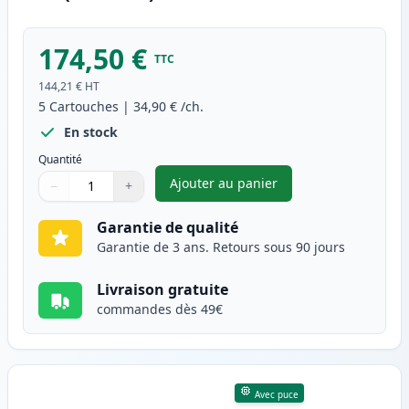
174,50 €
TTC
144,21 €
HT
5
Cartouches
|
34,90 €
/ch.
En stock
Quantité
Ajouter au panier
−
+
,
Pack de 5 Canon 728 toner co
Quantité
Utilisez les boutons pour ajuster
Quantité
:
1
Garantie de qualité
Garantie de 3 ans. Retours sous 90 jours
Livraison gratuite
commandes dès 49€
Avec puce