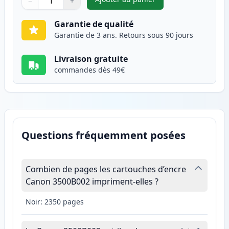
−
+
,
Canon 728 toner compatible n
Quantité
Utilisez les boutons pour ajuster
Quantité
:
1
Garantie de qualité
Garantie de 3 ans. Retours sous 90 jours
Livraison gratuite
commandes dès 49€
Questions fréquemment posées
Combien de pages les cartouches d’encre
Canon 3500B002 impriment-elles ?
Noir: 2350 pages