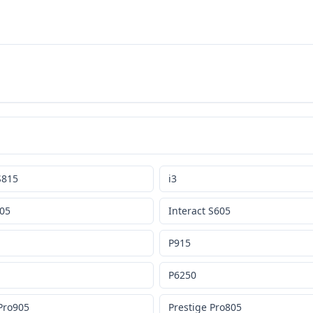
S815
i3
05
Interact S605
P915
P6250
Pro905
Prestige Pro805