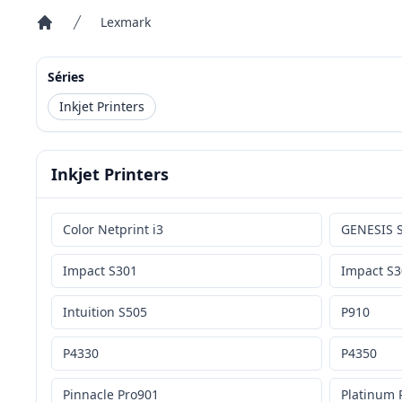
Lexmark
Accueil
Séries
Inkjet Printers
Inkjet Printers
Color Netprint i3
GENESIS 
Impact S301
Impact S3
Intuition S505
P910
P4330
P4350
Pinnacle Pro901
Platinum 