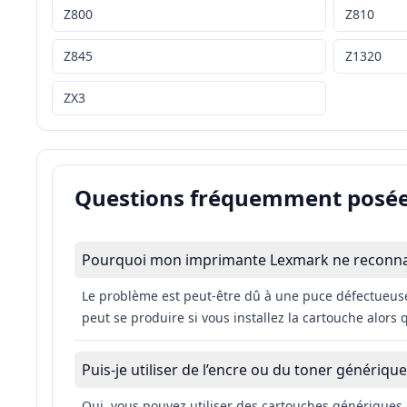
Z800
Z810
Z845
Z1320
ZX3
Questions fréquemment posé
Pourquoi mon imprimante Lexmark ne reconnaît-
Le problème est peut-être dû à une puce défectueuse
peut se produire si vous installez la cartouche alors 
Puis-je utiliser de l’encre ou du toner généri
Oui, vous pouvez utiliser des cartouches génériques