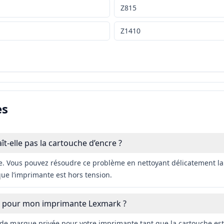
Z815
Z1410
es
elle pas la cartouche d’encre ?
. Vous pouvez résoudre ce problème en nettoyant délicatement la 
que l’imprimante est hors tension.
que pour mon imprimante Lexmark ?
 de marque privée pour votre imprimante tant que la cartouche est