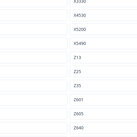
X3330
X4530
X5200
X5490
Z13
Z25
Z35
Z601
Z605
Z640