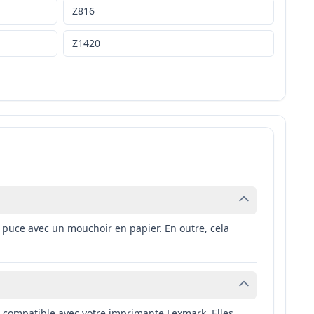
Z816
Z1420
puce avec un mouchoir en papier. En outre, cela
 compatible avec votre imprimante Lexmark. Elles