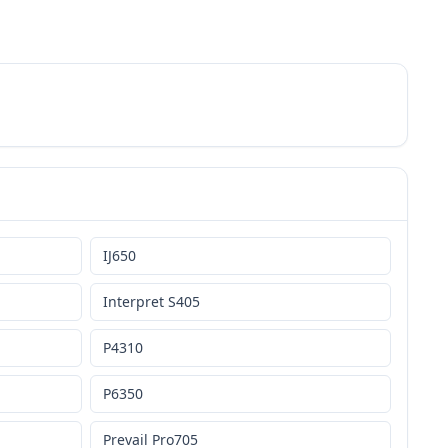
IJ650
Interpret S405
P4310
P6350
Prevail Pro705