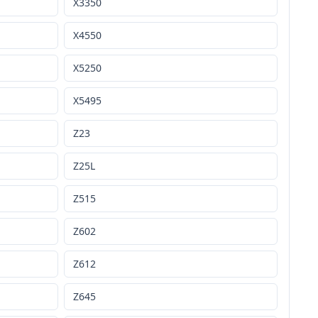
X3350
X4550
X5250
X5495
Z23
Z25L
Z515
Z602
Z612
Z645