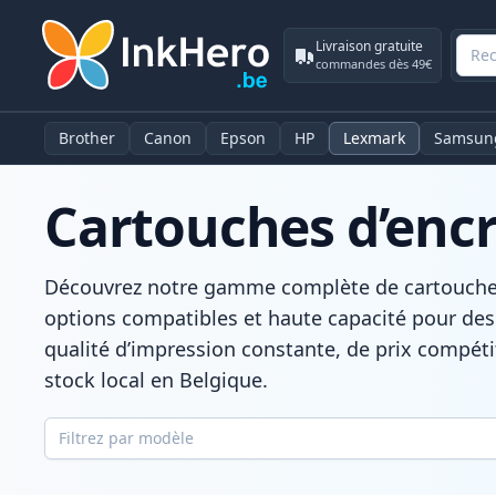
Livraison gratuite
commandes dès 49€
Brother
Canon
Epson
HP
Lexmark
Samsun
Cartouches d’enc
Découvrez notre gamme complète de cartouches 
options compatibles et haute capacité pour des
qualité d’impression constante, de prix compétit
stock local en Belgique.