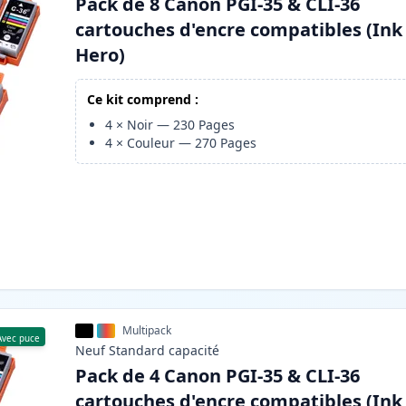
Pack de 8 Canon PGI-35 & CLI-36
cartouches d'encre compatibles (Ink
Hero)
Ce kit comprend :
4
×
Noir
—
230
Pages
4
×
Couleur
—
270
Pages
Multipack
Avec puce
Neuf
Standard
capacité
Pack de 4 Canon PGI-35 & CLI-36
cartouches d'encre compatibles (Ink