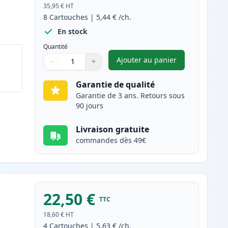
35,95 €
HT
8
Cartouches
|
5,44 €
/ch.
En stock
Quantité
Ajouter au panier
−
+
,
Pack de 8 Canon PGI-35
Quantité
Utilisez les boutons pour ajuster
Quantité
:
1
Garantie de qualité
Garantie de 3 ans. Retours sous
90 jours
Livraison gratuite
commandes dès 49€
22,50 €
TTC
18,60 €
HT
4
Cartouches
|
5,63 €
/ch.