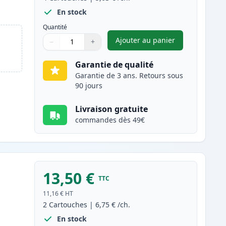
En stock
Quantité
Ajouter au panier
−
+
,
Pack de 4 Canon PGI-35
Quantité
Utilisez les boutons pour ajuster
Quantité
:
1
Garantie de qualité
Garantie de 3 ans. Retours sous
90 jours
Livraison gratuite
commandes dès 49€
13,50 €
TTC
11,16 €
HT
2
Cartouches
|
6,75 €
/ch.
En stock