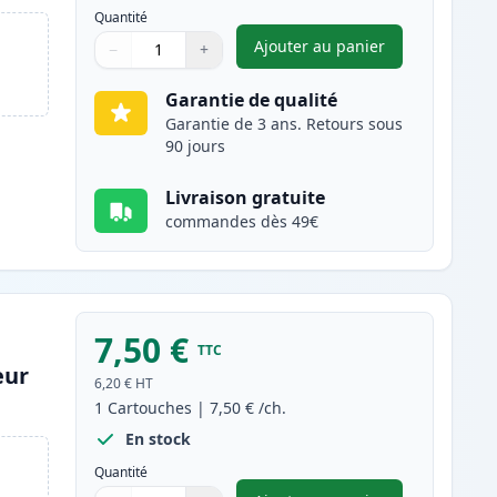
Quantité
Ajouter au panier
−
+
,
Pack de 2 Canon PGI-35
Quantité
Utilisez les boutons pour ajuster
Quantité
:
1
Garantie de qualité
Garantie de 3 ans. Retours sous
90 jours
Livraison gratuite
commandes dès 49€
7,50 €
TTC
eur
6,20 €
HT
1
Cartouches
|
7,50 €
/ch.
En stock
Quantité