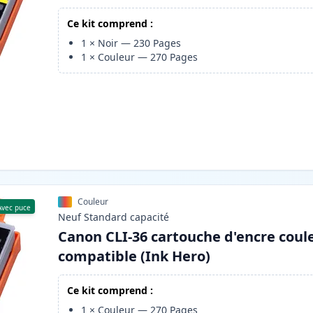
Ce kit comprend :
1
×
Noir
—
230
Pages
1
×
Couleur
—
270
Pages
Couleur
Avec puce
Neuf
Standard
capacité
Canon CLI-36 cartouche d'encre coul
compatible (Ink Hero)
Ce kit comprend :
1
×
Couleur
—
270
Pages