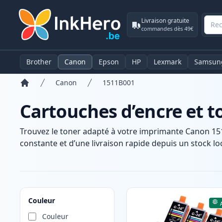
Livraison gratuite
commandes dès 49€
Brother
Canon
Epson
HP
Lexmark
Samsun
Canon
1511B001
Accueil
Cartouches d’encre et 
Trouvez le toner adapté à votre imprimante Canon 15
constante et d’une livraison rapide depuis un stock loc
Produits
Couleur
Couleur