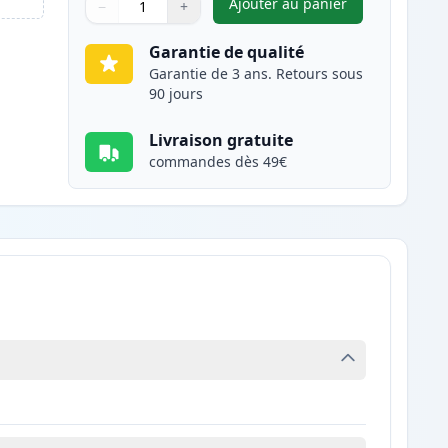
Ajouter au panier
−
+
,
Canon CLI-36 cartouche
Quantité
Utilisez les boutons pour ajuster
Quantité
:
1
Garantie de qualité
Garantie de 3 ans. Retours sous
90 jours
Livraison gratuite
commandes dès 49€