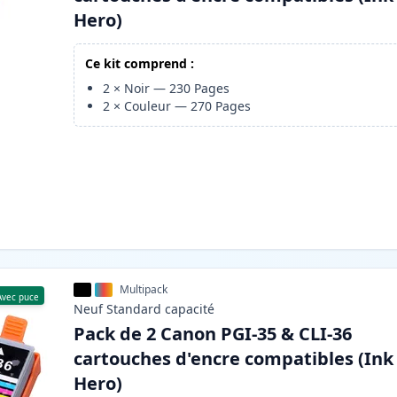
Hero)
Ce kit comprend :
2
×
Noir
—
230
Pages
2
×
Couleur
—
270
Pages
Multipack
Avec puce
Neuf
Standard
capacité
Pack de 2 Canon PGI-35 & CLI-36
cartouches d'encre compatibles (Ink
Hero)