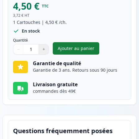
4,50 €
TTC
3,72 €
HT
1
Cartouches
|
4,50 €
/ch.
En stock
Quantité
Ajouter au panier
−
+
,
Canon BJI-201 (BJI-201C) car
Quantité
Utilisez les boutons pour ajuster
Quantité
:
1
Garantie de qualité
Garantie de 3 ans. Retours sous 90 jours
Livraison gratuite
commandes dès 49€
Questions fréquemment posées