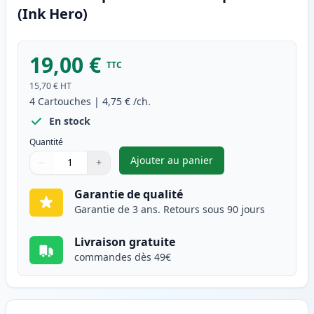
(Ink Hero)
19,00 €
TTC
15,70 €
HT
4
Cartouches
|
4,75 €
/ch.
En stock
Quantité
Ajouter au panier
−
+
,
Pack de 4 Canon BJI-201 cart
Quantité
Utilisez les boutons pour ajuster
Quantité
:
1
Garantie de qualité
Garantie de 3 ans. Retours sous 90 jours
Livraison gratuite
commandes dès 49€