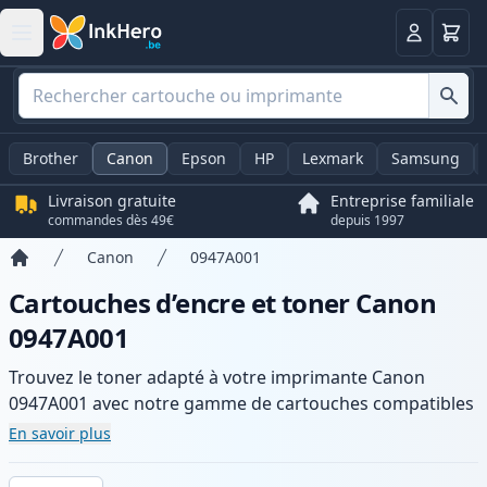
Panier
Connexio
Brother
Canon
Epson
HP
Lexmark
Samsung
Livraison gratuite
Entreprise familiale
commandes dès 49€
depuis 1997
Canon
0947A001
Accueil
Cartouches d’encre et toner Canon
0947A001
Trouvez le toner adapté à votre imprimante Canon
0947A001 avec notre gamme de cartouches compatibles
et haute capacité. Profitez d’une qualité d’impression
En savoir plus
constante et d’une livraison rapide depuis un stock local
en .