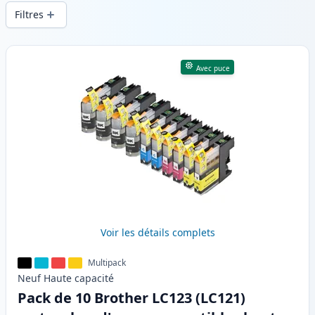
d’impression constante et d’une livraison
Filtres
rapide depuis un stock local en .
Produits
Avec puce
Voir les détails complets
Multipack
Neuf
Haute
capacité
Pack de 10 Brother LC123 (LC121)