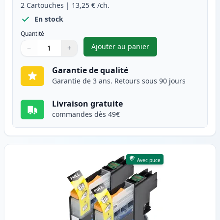
2
Cartouches
|
13,25 €
/ch.
En stock
Quantité
Ajouter au panier
−
+
,
Pack de 2 Brother LC123 (LC1
Quantité
Utilisez les boutons pour ajuster
Quantité
:
1
Garantie de qualité
Garantie de 3 ans. Retours sous 90 jours
Livraison gratuite
commandes dès 49€
Avec puce