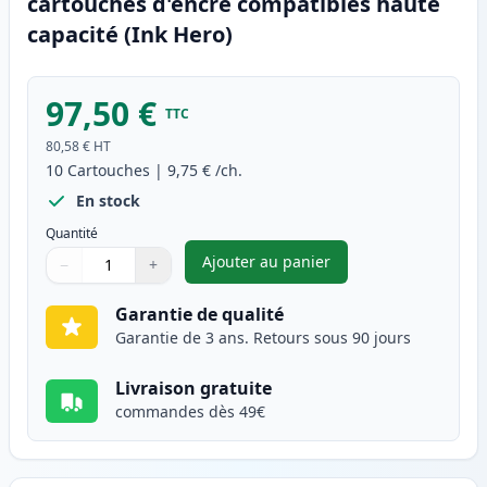
cartouches d'encre compatibles haute
capacité (Ink Hero)
97,50 €
TTC
80,58 €
HT
10
Cartouches
|
9,75 €
/ch.
En stock
Quantité
Ajouter au panier
−
+
,
Pack de 10 Brother LC123 (LC
Quantité
Utilisez les boutons pour ajuster
Quantité
:
1
Garantie de qualité
Garantie de 3 ans. Retours sous 90 jours
Livraison gratuite
commandes dès 49€