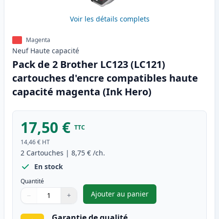
Voir les détails complets
Magenta
Neuf
Haute
capacité
Pack de 2 Brother LC123 (LC121)
cartouches d'encre compatibles haute
capacité magenta (Ink Hero)
17,50 €
TTC
14,46 €
HT
2
Cartouches
|
8,75 €
/ch.
En stock
Quantité
Ajouter au panier
−
+
,
Pack de 2 Brother LC123 (LC1
Quantité
Utilisez les boutons pour ajuster
Quantité
:
1
Garantie de qualité