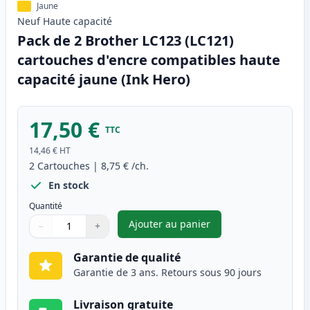
Jaune
Neuf
Haute
capacité
Pack de 2 Brother LC123 (LC121)
cartouches d'encre compatibles haute
capacité jaune (Ink Hero)
17,50 €
TTC
14,46 €
HT
2
Cartouches
|
8,75 €
/ch.
En stock
Quantité
Ajouter au panier
−
+
,
Pack de 2 Brother LC123 (LC1
Quantité
Utilisez les boutons pour ajuster
Quantité
:
1
Garantie de qualité
Garantie de 3 ans. Retours sous 90 jours
Livraison gratuite