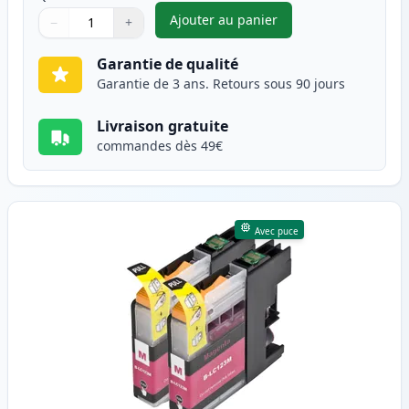
Ajouter au panier
−
+
,
Pack de 2 Brother LC123 (LC1
Quantité
Utilisez les boutons pour ajuster
Quantité
:
1
Garantie de qualité
Garantie de 3 ans. Retours sous 90 jours
Livraison gratuite
commandes dès 49€
Avec puce