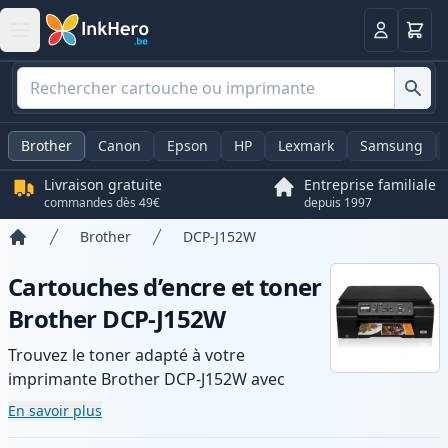
Panier
Connexio
Brother
Canon
Epson
HP
Lexmark
Samsung
Livraison gratuite
Entreprise familiale
commandes dès 49€
depuis 1997
Brother
DCP-J152W
Accueil
Cartouches d’encre et toner
Brother DCP-J152W
Trouvez le toner adapté à votre
imprimante Brother DCP-J152W avec
notre gamme de cartouches compatibles
En savoir plus
et haute capacité. Profitez d’une qualité