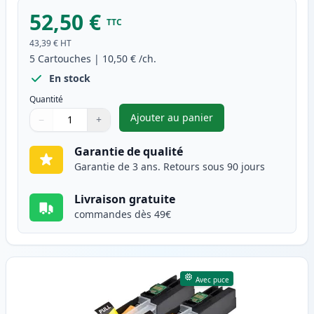
52,50 €
TTC
43,39 €
HT
5
Cartouches
|
10,50 €
/ch.
En stock
Quantité
Ajouter au panier
−
+
,
Pack de 5 Brother LC123 (LC1
Quantité
Utilisez les boutons pour ajuster
Quantité
:
1
Garantie de qualité
Garantie de 3 ans. Retours sous 90 jours
Livraison gratuite
commandes dès 49€
Avec puce