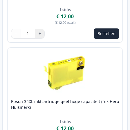
1
stuks
€ 12,00
(
€ 12,00
/stuk
)
−
+
Bestellen
Aantal
Gebruik de knoppen om aan te passen
Aantal
:
1
Epson 34XL inktcartridge geel hoge capaciteit (Ink Hero
Huismerk)
1
stuks
€ 12,00