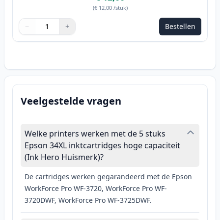
(
€ 12,00
/stuk
)
−
+
Bestellen
Aantal
Gebruik de knoppen om aan te passen
Aantal
:
1
Veelgestelde vragen
Welke printers werken met de 5 stuks
Epson 34XL inktcartridges hoge capaciteit
(Ink Hero Huismerk)?
De cartridges werken gegarandeerd met de Epson
WorkForce Pro WF-3720, WorkForce Pro WF-
3720DWF, WorkForce Pro WF-3725DWF.