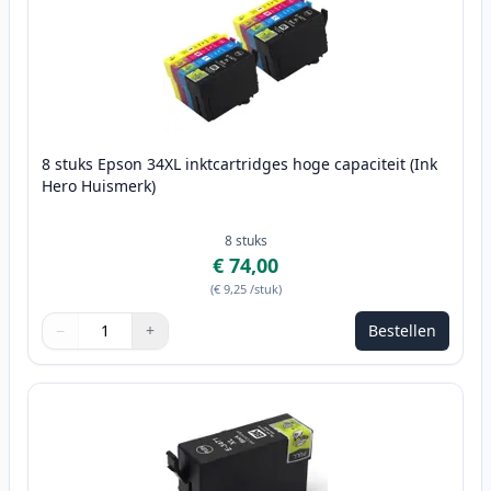
8 stuks Epson 34XL inktcartridges hoge capaciteit (Ink
Hero Huismerk)
8
stuks
€ 74,00
(
€ 9,25
/stuk
)
−
+
Bestellen
Aantal
Gebruik de knoppen om aan te passen
Aantal
:
1