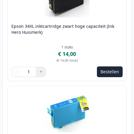
Epson 34XL inktcartridge zwart hoge capaciteit (Ink
Hero Huismerk)
1
stuks
€ 14,00
(
€ 14,00
/stuk
)
−
+
Bestellen
Aantal
Gebruik de knoppen om aan te passen
Aantal
:
1