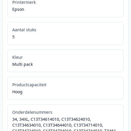
Printermerk
Epson
Aantal stuks
5
Kleur
Multi pack
Productcapaciteit
Hoog
Onderdelenummers
34, 34XL, C13T34614010, C13T34624010,
C13T34634010, C13T34644010, C13T34714010,
C13T34724010, C13T34734010, C13T34744010, T3461,