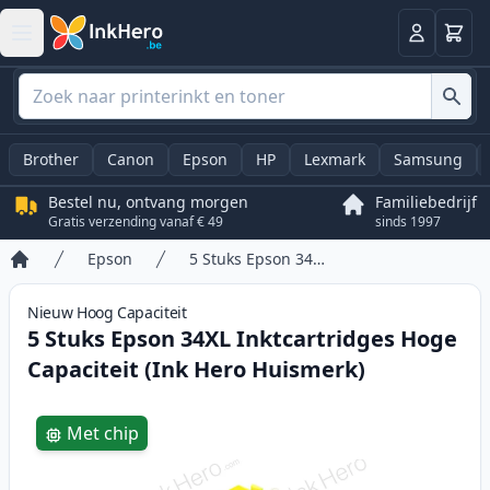
Winkel
Log in
Brother
Canon
Epson
HP
Lexmark
Samsung
Bestel nu, ontvang morgen
Familiebedrijf
Gratis verzending vanaf € 49
sinds 1997
Epson
5 Stuks Epson 34XL Inktcartridges Hoge Capaciteit (Ink Hero Huismerk)
Home
Nieuw
Hoog
Capaciteit
5 Stuks Epson 34XL Inktcartridges Hoge
Capaciteit (Ink Hero Huismerk)
Product information
Met chip