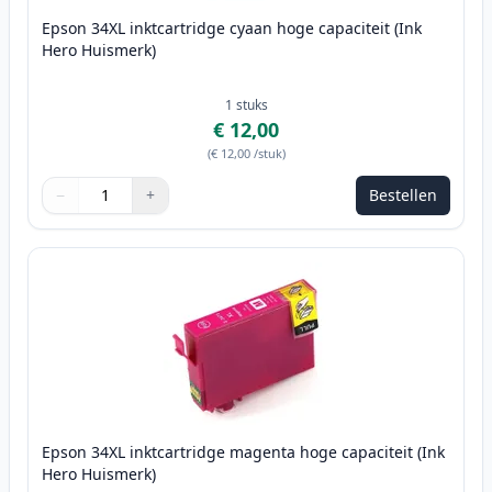
Epson 34XL inktcartridge cyaan hoge capaciteit (Ink
Hero Huismerk)
1
stuks
€ 12,00
(
€ 12,00
/stuk
)
−
+
Bestellen
Aantal
Gebruik de knoppen om aan te passen
Aantal
:
1
Epson 34XL inktcartridge magenta hoge capaciteit (Ink
Hero Huismerk)