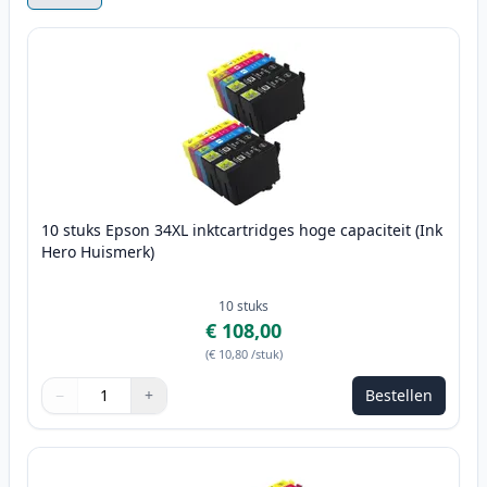
10 stuks Epson 34XL inktcartridges hoge capaciteit (Ink
Hero Huismerk)
10
stuks
€ 108,00
(
€ 10,80
/stuk
)
−
+
Bestellen
Aantal
Gebruik de knoppen om aan te passen
Aantal
:
1