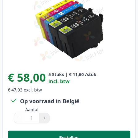
€ 58,00
5
Stuks
|
€ 11,60
/stuk
incl. btw
€ 47,93
excl. btw
Op voorraad in België
Aantal
−
+
Aantal
Gebruik de knoppen om aan te passen
Aantal
:
1
Bestellen