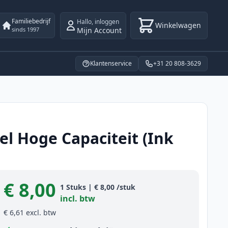
Familiebedrijf
Hallo
,
inloggen
Winkelwagen
Mijn Account
sinds 1997
Klantenservice
+31 20 808-3629
el Hoge Capaciteit (Ink
€ 8,00
Product information
1
Stuks
|
€ 8,00
/stuk
incl. btw
€ 6,61
excl. btw