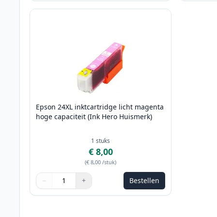
Epson 24XL inktcartridge licht magenta
hoge capaciteit (Ink Hero Huismerk)
1
stuks
€ 8,00
(
€ 8,00
/stuk
)
−
+
Bestellen
Aantal
Gebruik de knoppen om aan te passen
Aantal
:
1