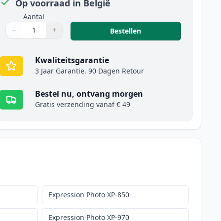
Op voorraad in België
Aantal
−
+
,
Epson 24XL inktcartri
Bestellen
Aantal
Gebruik de knoppen om aan te passen
Aantal
:
1
Kwaliteitsgarantie
3 Jaar Garantie. 90 Dagen Retour
Bestel nu, ontvang morgen
Gratis verzending vanaf € 49
Expression Photo XP-850
Expression Photo XP-970