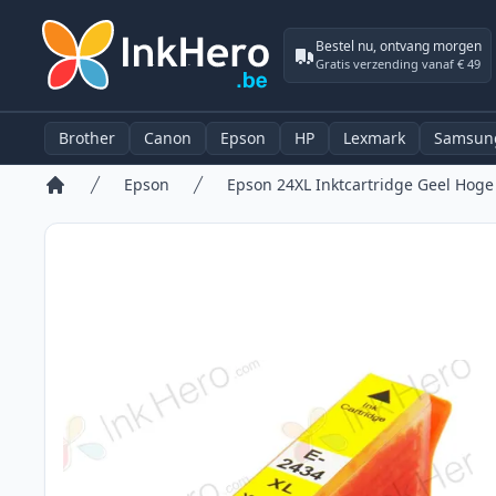
Bestel nu, ontvang morgen
Gratis verzending vanaf € 49
Brother
Canon
Epson
HP
Lexmark
Samsun
Epson
Home