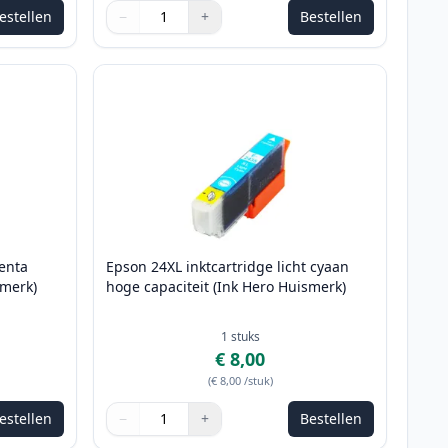
estellen
−
+
Bestellen
e passen
Aantal
Gebruik de knoppen om aan te passen
Aantal
:
1
enta
Epson 24XL inktcartridge licht cyaan
smerk)
hoge capaciteit (Ink Hero Huismerk)
1
stuks
€ 8,00
(
€ 8,00
/stuk
)
estellen
−
+
Bestellen
e passen
Aantal
Gebruik de knoppen om aan te passen
Aantal
:
1