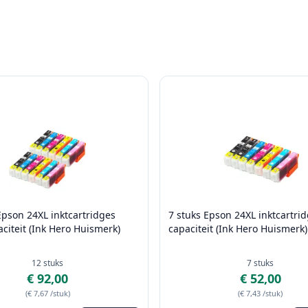
Epson 24XL inktcartridges
7 stuks Epson 24XL inktcartri
citeit (Ink Hero Huismerk)
capaciteit (Ink Hero Huismerk)
12
stuks
7
stuks
€ 92,00
€ 52,00
(
€ 7,67
/stuk
)
(
€ 7,43
/stuk
)