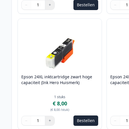
−
+
Bestellen
−
Aantal
Gebruik de knoppen om aan te passen
Aantal
:
1
Aantal
Gebruik 
Aantal
:
1
Epson 24XL inktcartridge zwart hoge
Epson 24X
capaciteit (Ink Hero Huismerk)
capacitei
1
stuks
€ 8,00
(
€ 8,00
/stuk
)
−
+
Bestellen
−
Aantal
Gebruik de knoppen om aan te passen
Aantal
:
1
Aantal
Gebruik 
Aantal
:
1