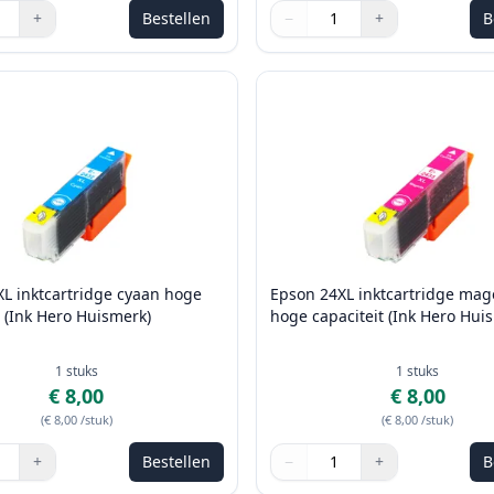
+
Bestellen
−
+
B
de knoppen om aan te passen
Aantal
Gebruik de knoppen om aan t
Aantal
:
1
L inktcartridge cyaan hoge
Epson 24XL inktcartridge mag
t (Ink Hero Huismerk)
hoge capaciteit (Ink Hero Hui
1
stuks
1
stuks
€ 8,00
€ 8,00
(
€ 8,00
/stuk
)
(
€ 8,00
/stuk
)
+
Bestellen
−
+
B
de knoppen om aan te passen
Aantal
Gebruik de knoppen om aan t
Aantal
:
1