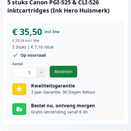
5 stuks Canon PGI-525 & CLI-526
inktcartridges (Ink Hero Huismerk)
€ 35,50
incl. btw
€ 29,34
excl. btw
5
Stuks
|
€ 7,10
/stuk
Op voorraad
Aantal
Bestellen
−
+
,
5 stuks Canon PGI-525 & CLI-526 
Aantal
Gebruik de knoppen om aan te passen
Aantal
:
1
Kwaliteitsgarantie
3 Jaar Garantie. 90 Dagen Retour
Bestel nu, ontvang morgen
Gratis verzending vanaf € 49