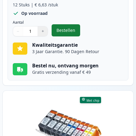
12
Stuks
|
€ 6,63
/stuk
Op voorraad
Aantal
Bestellen
−
+
,
12 stuks Canon PGI-525 & CLI-526
Aantal
Gebruik de knoppen om aan te passen
Aantal
:
1
Kwaliteitsgarantie
3 Jaar Garantie. 90 Dagen Retour
Bestel nu, ontvang morgen
Gratis verzending vanaf € 49
Met chip