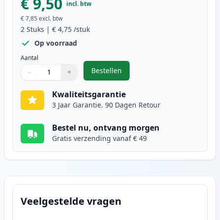
€ 9,50
incl. btw
€ 7,85
excl. btw
2
Stuks
|
€ 4,75
/stuk
Op voorraad
Aantal
Bestellen
−
+
,
2 stuks Canon CLI-526M inktcart
Aantal
Gebruik de knoppen om aan te passen
Aantal
:
1
Kwaliteitsgarantie
3 Jaar Garantie. 90 Dagen Retour
Bestel nu, ontvang morgen
Gratis verzending vanaf € 49
Veelgestelde vragen