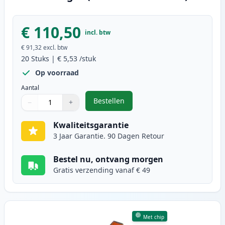
€ 110,50
incl. btw
€ 91,32
excl. btw
20
Stuks
|
€ 5,53
/stuk
Op voorraad
Aantal
Bestellen
−
+
,
20 stuks Canon PGI-525 & CLI-526
Aantal
Gebruik de knoppen om aan te passen
Aantal
:
1
Kwaliteitsgarantie
3 Jaar Garantie. 90 Dagen Retour
Bestel nu, ontvang morgen
Gratis verzending vanaf € 49
Met chip