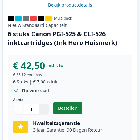
Bekijk productdetails
Multi pack
Nieuw
Standaard
Capaciteit
6 stuks Canon PGI-525 & CLI-526
inktcartridges (Ink Hero Huismerk)
€ 42,50
incl. btw
€ 35,12
excl. btw
6
Stuks
|
€ 7,08
/stuk
Op voorraad
Aantal
Bestellen
−
+
,
6 stuks Canon PGI-525 & CLI-526 
Aantal
Gebruik de knoppen om aan te passen
Aantal
:
1
Kwaliteitsgarantie
3 Jaar Garantie. 90 Dagen Retour