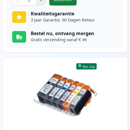
−
+
,
10 stuks Canon PGI-525 & CLI-526
Aantal
Gebruik de knoppen om aan te passen
Aantal
:
1
Kwaliteitsgarantie
3 Jaar Garantie. 90 Dagen Retour
Bestel nu, ontvang morgen
Gratis verzending vanaf € 49
Met chip