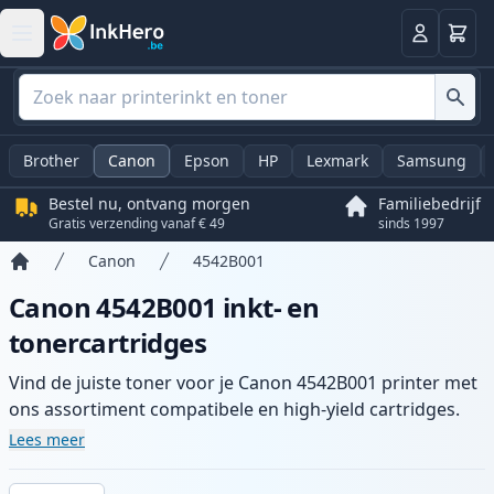
Winkel
Log in
Brother
Canon
Epson
HP
Lexmark
Samsung
Bestel nu, ontvang morgen
Familiebedrijf
Gratis verzending vanaf € 49
sinds 1997
Canon
4542B001
Home
Canon 4542B001 inkt- en
tonercartridges
Vind de juiste toner voor je Canon 4542B001 printer met
ons assortiment compatibele en high-yield cartridges.
Geniet van consistente printkwaliteit en snelle levering
Lees meer
vanuit lokale voorraad in .