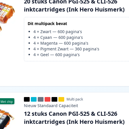
20 stuks Canon PGI-525 & CLI-526
inktcartridges (Ink Hero Huismerk)
Dit multipack bevat
4
×
Zwart
—
600
pagina's
4
×
Cyaan
—
600
pagina's
4
×
Magenta
—
600
pagina's
4
×
Pigment Zwart
—
360
pagina's
4
×
Geel
—
600
pagina's
Multi pack
Met chip
Nieuw
Standaard
Capaciteit
12 stuks Canon PGI-525 & CLI-526
inktcartridges (Ink Hero Huismerk)