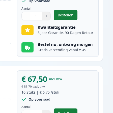
Op voorraad
Aantal
Bestellen
−
+
,
12 stuks Canon PGI-525 & C
Aantal
Gebruik de knoppen om aan te passen
Aantal
:
1
Kwaliteitsgarantie
3 Jaar Garantie. 90 Dagen Retour
Bestel nu, ontvang morgen
Gratis verzending vanaf € 49
€ 67,50
incl. btw
€ 55,79
excl. btw
10
Stuks
|
€ 6,75
/stuk
Op voorraad
Aantal