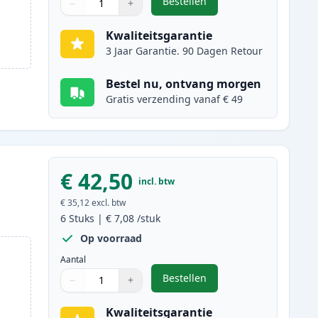
Bestellen
−
+
,
10 stuks Canon PGI-525 & C
Aantal
Gebruik de knoppen om aan te passen
Aantal
:
1
Kwaliteitsgarantie
3 Jaar Garantie. 90 Dagen Retour
Bestel nu, ontvang morgen
Gratis verzending vanaf € 49
€ 42,50
incl. btw
€ 35,12
excl. btw
6
Stuks
|
€ 7,08
/stuk
Op voorraad
Aantal
Bestellen
−
+
,
6 stuks Canon PGI-525 & CL
Aantal
Gebruik de knoppen om aan te passen
Aantal
:
1
Kwaliteitsgarantie