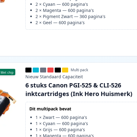
2
×
Cyaan
—
600
pagina's
2
×
Magenta
—
600
pagina's
2
×
Pigment Zwart
—
360
pagina's
2
×
Geel
—
600
pagina's
Multi pack
Met chip
Nieuw
Standaard
Capaciteit
6 stuks Canon PGI-525 & CLI-526
inktcartridges (Ink Hero Huismerk)
Dit multipack bevat
1
×
Zwart
—
600
pagina's
1
×
Cyaan
—
600
pagina's
1
×
Grijs
—
600
pagina's
1
×
Magenta
—
600
pagina's