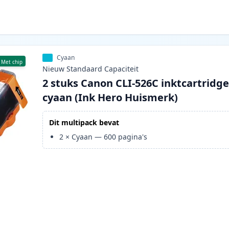
Cyaan
Met chip
Nieuw
Standaard
Capaciteit
2 stuks Canon CLI-526C inktcartridg
cyaan (Ink Hero Huismerk)
Dit multipack bevat
2
×
Cyaan
—
600
pagina's