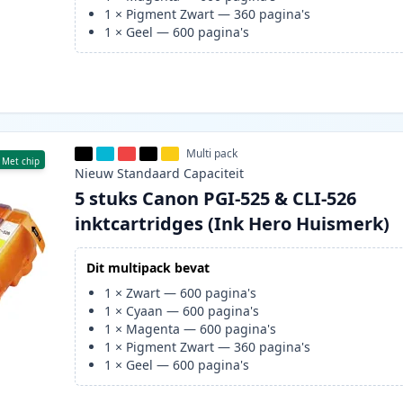
1
×
Pigment Zwart
—
360
pagina's
1
×
Geel
—
600
pagina's
Multi pack
Met chip
Nieuw
Standaard
Capaciteit
5 stuks Canon PGI-525 & CLI-526
inktcartridges (Ink Hero Huismerk)
Dit multipack bevat
1
×
Zwart
—
600
pagina's
1
×
Cyaan
—
600
pagina's
1
×
Magenta
—
600
pagina's
1
×
Pigment Zwart
—
360
pagina's
1
×
Geel
—
600
pagina's