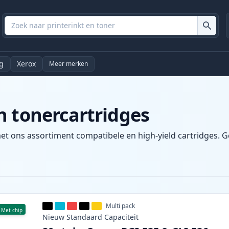
g
Xerox
Meer merken
n tonercartridges
et ons assortiment compatibele en high-yield cartridges. Gen
Multi pack
Met chip
Nieuw
Standaard
Capaciteit