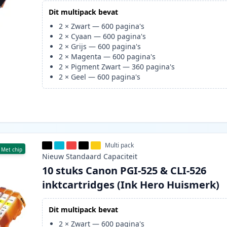
Dit multipack bevat
2
×
Zwart
—
600
pagina's
2
×
Cyaan
—
600
pagina's
2
×
Grijs
—
600
pagina's
2
×
Magenta
—
600
pagina's
2
×
Pigment Zwart
—
360
pagina's
2
×
Geel
—
600
pagina's
Multi pack
Met chip
Nieuw
Standaard
Capaciteit
10 stuks Canon PGI-525 & CLI-526
inktcartridges (Ink Hero Huismerk)
Dit multipack bevat
2
×
Zwart
—
600
pagina's