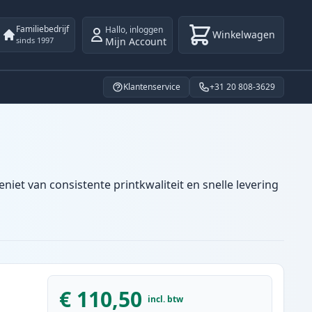
Familiebedrijf
Hallo
,
inloggen
Winkelwagen
Mijn Account
sinds 1997
Klantenservice
+31 20 808-3629
iet van consistente printkwaliteit en snelle levering
€ 110,50
incl. btw