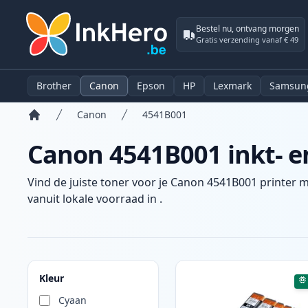
Bestel nu, ontvang morgen
Gratis verzending vanaf € 49
Brother
Canon
Epson
HP
Lexmark
Samsun
Canon
4541B001
Home
Canon 4541B001 inkt- e
Vind de juiste toner voor je Canon 4541B001 printer m
vanuit lokale voorraad in .
Producten
Kleur
Cyaan