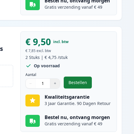
Bestel nu, ontvang morgen
Gratis verzending vanaf € 49
€ 9,50
incl. btw
es
€ 7,85
excl. btw
2
Stuks
|
€ 4,75
/stuk
Op voorraad
Aantal
Bestellen
−
+
,
2 stuks Canon CLI-526C ink
Aantal
Gebruik de knoppen om aan te passen
Aantal
:
1
Kwaliteitsgarantie
3 Jaar Garantie. 90 Dagen Retour
Bestel nu, ontvang morgen
Gratis verzending vanaf € 49