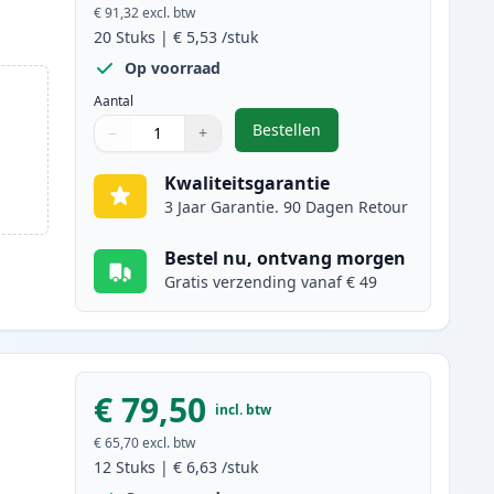
€ 91,32
excl. btw
20
Stuks
|
€ 5,53
/stuk
Op voorraad
Aantal
Bestellen
−
+
,
20 stuks Canon PGI-525 & C
Aantal
Gebruik de knoppen om aan te passen
Aantal
:
1
Kwaliteitsgarantie
3 Jaar Garantie. 90 Dagen Retour
Bestel nu, ontvang morgen
Gratis verzending vanaf € 49
€ 79,50
incl. btw
€ 65,70
excl. btw
12
Stuks
|
€ 6,63
/stuk