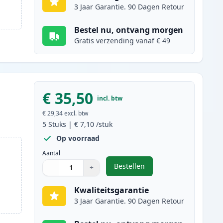
3 Jaar Garantie. 90 Dagen Retour
Bestel nu, ontvang morgen
Gratis verzending vanaf € 49
€ 35,50
incl. btw
€ 29,34
excl. btw
5
Stuks
|
€ 7,10
/stuk
Op voorraad
Aantal
Bestellen
−
+
,
5 stuks Canon PGI-525 & CL
Aantal
Gebruik de knoppen om aan te passen
Aantal
:
1
Kwaliteitsgarantie
3 Jaar Garantie. 90 Dagen Retour