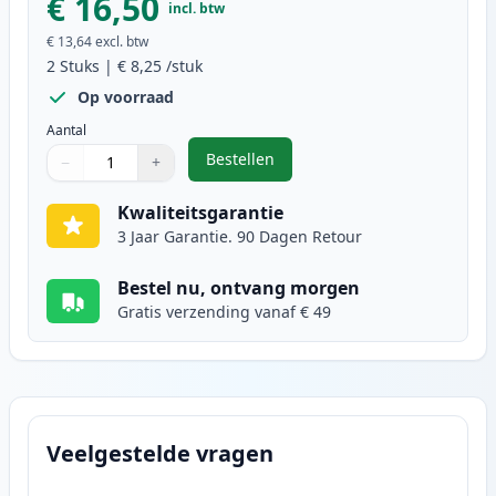
€ 16,50
incl. btw
€ 13,64
excl. btw
2
Stuks
|
€ 8,25
/stuk
Op voorraad
Aantal
Bestellen
−
+
,
2 stuks Canon PGI-525BK inktcart
Aantal
Gebruik de knoppen om aan te passen
Aantal
:
1
Kwaliteitsgarantie
3 Jaar Garantie. 90 Dagen Retour
Bestel nu, ontvang morgen
Gratis verzending vanaf € 49
Veelgestelde vragen