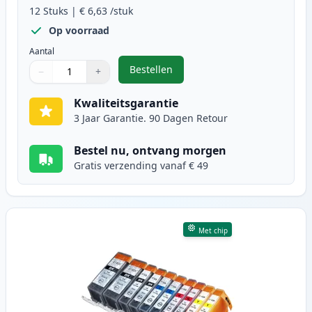
12
Stuks
|
€ 6,63
/stuk
Op voorraad
Aantal
Bestellen
−
+
,
12 stuks Canon PGI-525 & CLI-526
Aantal
Gebruik de knoppen om aan te passen
Aantal
:
1
Kwaliteitsgarantie
3 Jaar Garantie. 90 Dagen Retour
Bestel nu, ontvang morgen
Gratis verzending vanaf € 49
Met chip