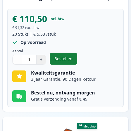
€ 110,50
incl. btw
€ 91,32
excl. btw
20
Stuks
|
€ 5,53
/stuk
Op voorraad
Aantal
Bestellen
−
+
,
20 stuks Canon PGI-525 & CLI-526
Aantal
Gebruik de knoppen om aan te passen
Aantal
:
1
Kwaliteitsgarantie
3 Jaar Garantie. 90 Dagen Retour
Bestel nu, ontvang morgen
Gratis verzending vanaf € 49
Met chip