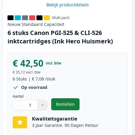
Bekijk productdetails
Multi pack
Nieuw
Standaard
Capaciteit
6 stuks Canon PGI-525 & CLI-526
inktcartridges (Ink Hero Huismerk)
€ 42,50
incl. btw
€ 35,12
excl. btw
6
Stuks
|
€ 7,08
/stuk
Op voorraad
Aantal
Bestellen
−
+
,
6 stuks Canon PGI-525 & CLI-526 
Aantal
Gebruik de knoppen om aan te passen
Aantal
:
1
Kwaliteitsgarantie
3 Jaar Garantie. 90 Dagen Retour