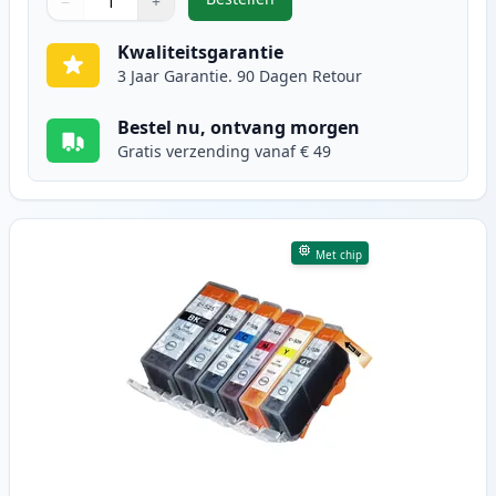
−
+
,
10 stuks Canon PGI-525 & CLI-526
Aantal
Gebruik de knoppen om aan te passen
Aantal
:
1
Kwaliteitsgarantie
3 Jaar Garantie. 90 Dagen Retour
Bestel nu, ontvang morgen
Gratis verzending vanaf € 49
Met chip