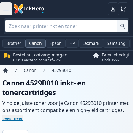
Winkel
Log in
Brother
Canon
Epson
HP
Lexmark
Samsung
Bestel nu, ontvang morgen
Familiebedrijf
Gratis verzending vanaf € 49
sinds 1997
Canon
4529B010
Home
Canon 4529B010 inkt- en
tonercartridges
Vind de juiste toner voor je Canon 4529B010 printer met
ons assortiment compatibele en high-yield cartridges.
Geniet van consistente printkwaliteit en snelle levering
Lees meer
vanuit lokale voorraad in .