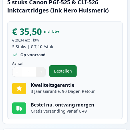
5 stuks Canon PGI-525 & CLI-526
inktcartridges (Ink Hero Huismerk)
€ 35,50
incl. btw
€ 29,34
excl. btw
5
Stuks
|
€ 7,10
/stuk
Op voorraad
Aantal
Bestellen
−
+
,
5 stuks Canon PGI-525 & CLI-526 
Aantal
Gebruik de knoppen om aan te passen
Aantal
:
1
Kwaliteitsgarantie
3 Jaar Garantie. 90 Dagen Retour
Bestel nu, ontvang morgen
Gratis verzending vanaf € 49