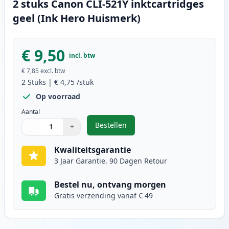
2 stuks Canon CLI-521Y inktcartridges
geel (Ink Hero Huismerk)
€ 9,50
incl. btw
€ 7,85
excl. btw
2
Stuks
|
€ 4,75
/stuk
Op voorraad
Aantal
Bestellen
−
+
,
2 stuks Canon CLI-521Y inktcartr
Aantal
Gebruik de knoppen om aan te passen
Aantal
:
1
Kwaliteitsgarantie
3 Jaar Garantie. 90 Dagen Retour
Bestel nu, ontvang morgen
Gratis verzending vanaf € 49