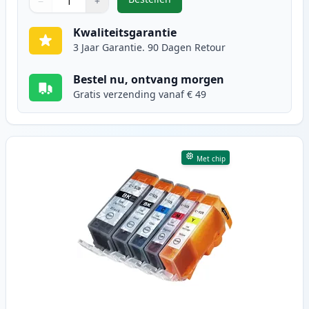
−
+
,
6 stuks Canon PGI-520 & CLI-521 
Aantal
Gebruik de knoppen om aan te passen
Aantal
:
1
Kwaliteitsgarantie
3 Jaar Garantie. 90 Dagen Retour
Bestel nu, ontvang morgen
Gratis verzending vanaf € 49
Met chip