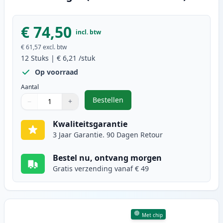
€ 74,50
incl. btw
€ 61,57
excl. btw
12
Stuks
|
€ 6,21
/stuk
Op voorraad
Aantal
Bestellen
−
+
,
12 stuks Canon PGI-520 & CLI-521
Aantal
Gebruik de knoppen om aan te passen
Aantal
:
1
Kwaliteitsgarantie
3 Jaar Garantie. 90 Dagen Retour
Bestel nu, ontvang morgen
Gratis verzending vanaf € 49
Met chip