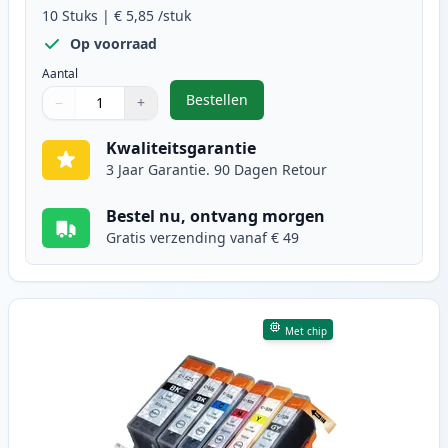
10
Stuks
|
€ 5,85
/stuk
Op voorraad
Aantal
Bestellen
−
+
,
10 stuks Canon PGI-520 & CLI-521
Aantal
Gebruik de knoppen om aan te passen
Aantal
:
1
Kwaliteitsgarantie
3 Jaar Garantie. 90 Dagen Retour
Bestel nu, ontvang morgen
Gratis verzending vanaf € 49
Met chip