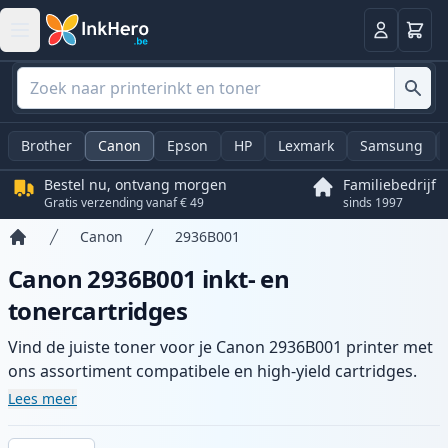
Winkel
Log in
Brother
Canon
Epson
HP
Lexmark
Samsung
Bestel nu, ontvang morgen
Familiebedrijf
Gratis verzending vanaf € 49
sinds 1997
Canon
2936B001
Home
Canon 2936B001 inkt- en
tonercartridges
Vind de juiste toner voor je Canon 2936B001 printer met
ons assortiment compatibele en high-yield cartridges.
Geniet van consistente printkwaliteit en snelle levering
Lees meer
vanuit lokale voorraad in .