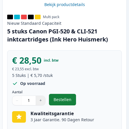
Bekijk productdetails
Multi pack
Nieuw
Standaard
Capaciteit
5 stuks Canon PGI-520 & CLI-521
inktcartridges (Ink Hero Huismerk)
€ 28,50
incl. btw
€ 23,55
excl. btw
5
Stuks
|
€ 5,70
/stuk
Op voorraad
Aantal
Bestellen
−
+
,
5 stuks Canon PGI-520 & CLI-521 
Aantal
Gebruik de knoppen om aan te passen
Aantal
:
1
Kwaliteitsgarantie
3 Jaar Garantie. 90 Dagen Retour