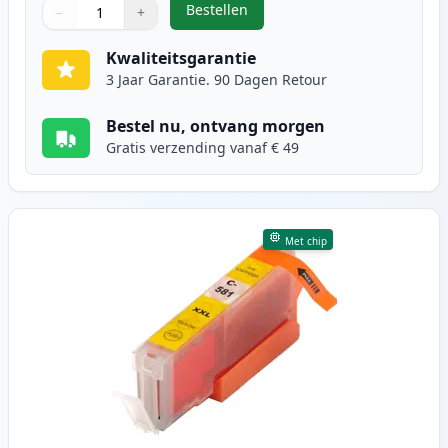
Bestellen
−
+
,
5 stuks Canon PGI-580XXL & CLI-5
Aantal
Gebruik de knoppen om aan te passen
Aantal
:
1
Kwaliteitsgarantie
3 Jaar Garantie. 90 Dagen Retour
Bestel nu, ontvang morgen
Gratis verzending vanaf € 49
Met chip