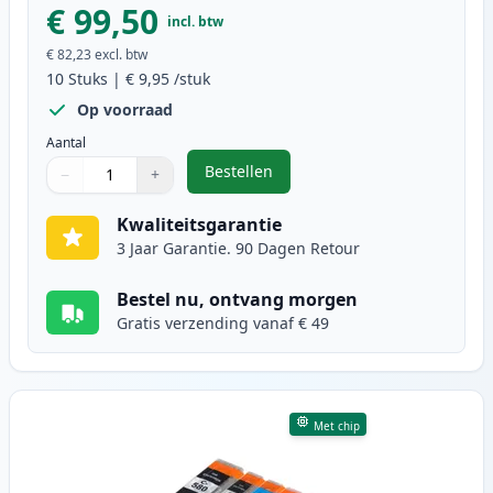
€ 99,50
incl. btw
€ 82,23
excl. btw
10
Stuks
|
€ 9,95
/stuk
Op voorraad
Aantal
Bestellen
−
+
,
10 stuks Canon PGI-580XXL & CLI-
Aantal
Gebruik de knoppen om aan te passen
Aantal
:
1
Kwaliteitsgarantie
3 Jaar Garantie. 90 Dagen Retour
Bestel nu, ontvang morgen
Gratis verzending vanaf € 49
Met chip