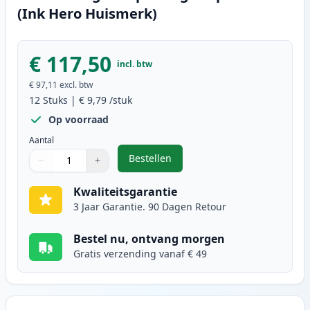
(Ink Hero Huismerk)
€ 117,50
incl. btw
€ 97,11
excl. btw
12
Stuks
|
€ 9,79
/stuk
Op voorraad
Aantal
Bestellen
−
+
,
12 stuks Canon PGI-580XXL & CLI-
Aantal
Gebruik de knoppen om aan te passen
Aantal
:
1
Kwaliteitsgarantie
3 Jaar Garantie. 90 Dagen Retour
Bestel nu, ontvang morgen
Gratis verzending vanaf € 49