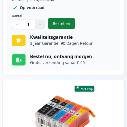
Op voorraad
Aantal
Bestellen
−
+
,
6 stuks Canon PGI-580XXL & CLI-5
Aantal
Gebruik de knoppen om aan te passen
Aantal
:
1
Kwaliteitsgarantie
3 Jaar Garantie. 90 Dagen Retour
Bestel nu, ontvang morgen
Gratis verzending vanaf € 49
Met chip