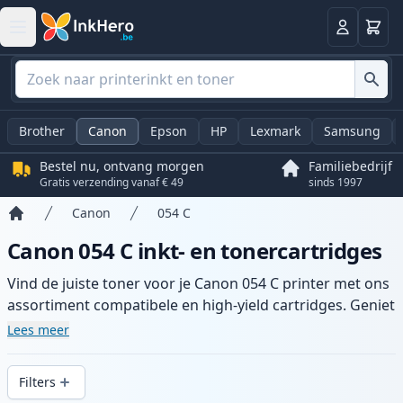
Winkel
Log in
Brother
Canon
Epson
HP
Lexmark
Samsung
Bestel nu, ontvang morgen
Familiebedrijf
Gratis verzending vanaf € 49
sinds 1997
Canon
054 C
Home
Canon 054 C inkt- en tonercartridges
Vind de juiste toner voor je Canon 054 C printer met ons
assortiment compatibele en high-yield cartridges. Geniet
van consistente printkwaliteit en snelle levering vanuit
Lees meer
lokale voorraad in .
Filters