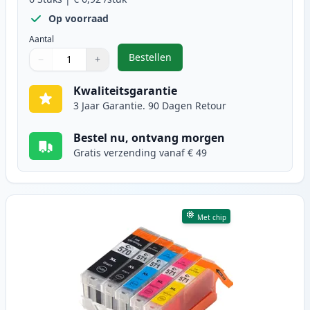
Op voorraad
Aantal
Bestellen
−
+
,
6 stuks Canon PGI-570XL & CLI-57
Aantal
Gebruik de knoppen om aan te passen
Aantal
:
1
Kwaliteitsgarantie
3 Jaar Garantie. 90 Dagen Retour
Bestel nu, ontvang morgen
Gratis verzending vanaf € 49
Met chip