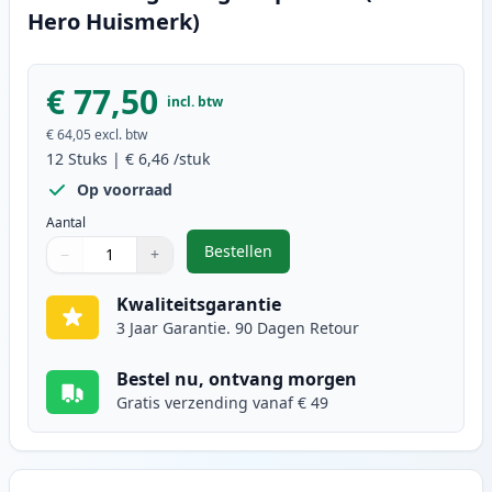
Hero Huismerk)
€ 77,50
incl. btw
€ 64,05
excl. btw
12
Stuks
|
€ 6,46
/stuk
Op voorraad
Aantal
Bestellen
−
+
,
12 stuks Canon PGI-570XL & CLI-5
Aantal
Gebruik de knoppen om aan te passen
Aantal
:
1
Kwaliteitsgarantie
3 Jaar Garantie. 90 Dagen Retour
Bestel nu, ontvang morgen
Gratis verzending vanaf € 49