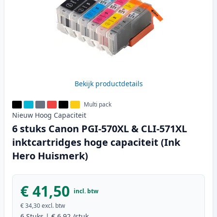
Bekijk productdetails
Multi pack
Nieuw
Hoog
Capaciteit
6 stuks Canon PGI-570XL & CLI-571XL
inktcartridges hoge capaciteit (Ink
Hero Huismerk)
€ 41,50
incl. btw
€ 34,30
excl. btw
6
Stuks
|
€ 6,92
/stuk