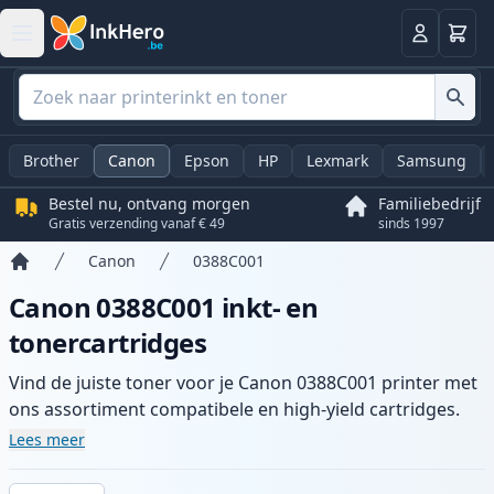
Winkel
Log in
Brother
Canon
Epson
HP
Lexmark
Samsung
Bestel nu, ontvang morgen
Familiebedrijf
Gratis verzending vanaf € 49
sinds 1997
Canon
0388C001
Home
Canon 0388C001 inkt- en
tonercartridges
Vind de juiste toner voor je Canon 0388C001 printer met
ons assortiment compatibele en high-yield cartridges.
Geniet van consistente printkwaliteit en snelle levering
Lees meer
vanuit lokale voorraad in .