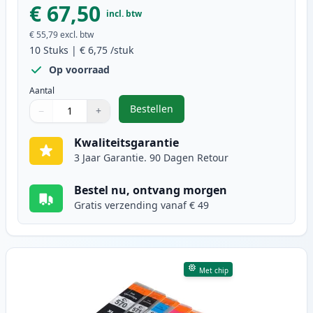
€ 67,50
incl. btw
€ 55,79
excl. btw
10
Stuks
|
€ 6,75
/stuk
Op voorraad
Aantal
Bestellen
−
+
,
10 stuks Canon PGI-570XL & CLI-5
Aantal
Gebruik de knoppen om aan te passen
Aantal
:
1
Kwaliteitsgarantie
3 Jaar Garantie. 90 Dagen Retour
Bestel nu, ontvang morgen
Gratis verzending vanaf € 49
Met chip