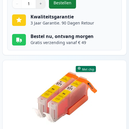
Bestellen
−
+
,
5 stuks Canon PGI-570XL & CLI-57
Aantal
Gebruik de knoppen om aan te passen
Aantal
:
1
Kwaliteitsgarantie
3 Jaar Garantie. 90 Dagen Retour
Bestel nu, ontvang morgen
Gratis verzending vanaf € 49
Met chip