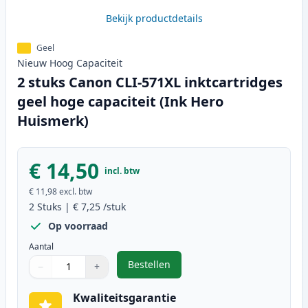
Bekijk productdetails
Geel
Nieuw
Hoog
Capaciteit
2 stuks Canon CLI-571XL inktcartridges
geel hoge capaciteit (Ink Hero
Huismerk)
€ 14,50
incl. btw
€ 11,98
excl. btw
2
Stuks
|
€ 7,25
/stuk
Op voorraad
Aantal
Bestellen
−
+
,
2 stuks Canon CLI-571XL inktcart
Aantal
Gebruik de knoppen om aan te passen
Aantal
:
1
Kwaliteitsgarantie