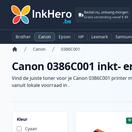
Bestel nu, ontvang morgen
Gratis verzending vanaf € 49
Brother
Canon
Epson
HP
Lexmark
Samsun
Canon
0386C001
Home
Canon 0386C001 inkt- e
Vind de juiste toner voor je Canon 0386C001 printer m
vanuit lokale voorraad in .
Producten
Kleur
Cyaan