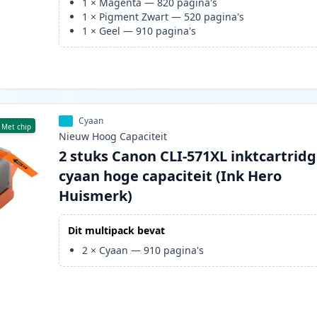
1
×
Magenta
—
820
pagina's
1
×
Pigment Zwart
—
520
pagina's
1
×
Geel
—
910
pagina's
Cyaan
Met chip
Nieuw
Hoog
Capaciteit
2 stuks Canon CLI-571XL inktcartrid
cyaan hoge capaciteit (Ink Hero
Huismerk)
Dit multipack bevat
2
×
Cyaan
—
910
pagina's