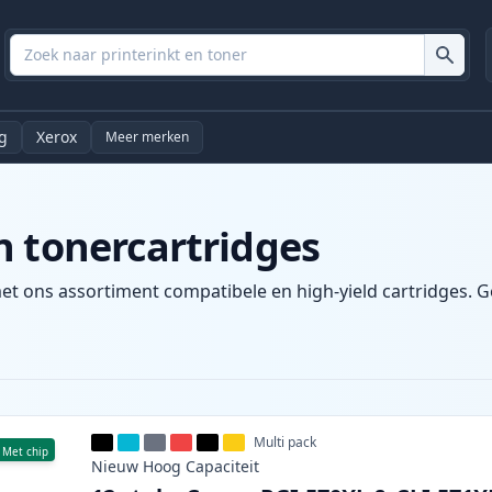
g
Xerox
Meer merken
n tonercartridges
et ons assortiment compatibele en high-yield cartridges. Gen
Multi pack
Met chip
Nieuw
Hoog
Capaciteit