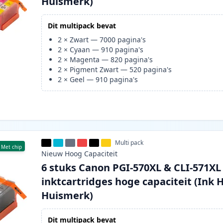
Huismerk)
Dit multipack bevat
2
×
Zwart
—
7000
pagina's
2
×
Cyaan
—
910
pagina's
2
×
Magenta
—
820
pagina's
2
×
Pigment Zwart
—
520
pagina's
2
×
Geel
—
910
pagina's
Multi pack
Met chip
Nieuw
Hoog
Capaciteit
6 stuks Canon PGI-570XL & CLI-571XL
inktcartridges hoge capaciteit (Ink 
Huismerk)
Dit multipack bevat