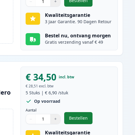
Bestellen
−
+
,
6 stuks Canon PGI-570XL & 
Aantal
Gebruik de knoppen om aan te passen
Aantal
:
1
Kwaliteitsgarantie
3 Jaar Garantie. 90 Dagen Retour
Bestel nu, ontvang morgen
Gratis verzending vanaf € 49
€ 34,50
incl. btw
€ 28,51
excl. btw
Hero
5
Stuks
|
€ 6,90
/stuk
Op voorraad
Aantal
Bestellen
−
+
,
5 stuks Canon PGI-570XL & 
Aantal
Gebruik de knoppen om aan te passen
Aantal
:
1
Kwaliteitsgarantie