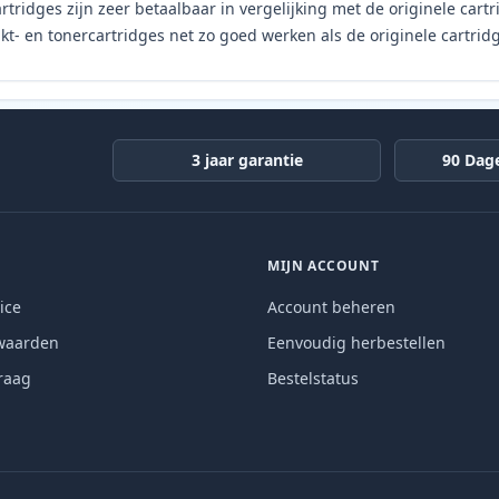
rtridges zijn zeer betaalbaar in vergelijking met de originele car
t- en tonercartridges net zo goed werken als de originele cartrid
3 jaar garantie
90 Dag
MIJN ACCOUNT
ice
Account beheren
waarden
Eenvoudig herbestellen
raag
Bestelstatus