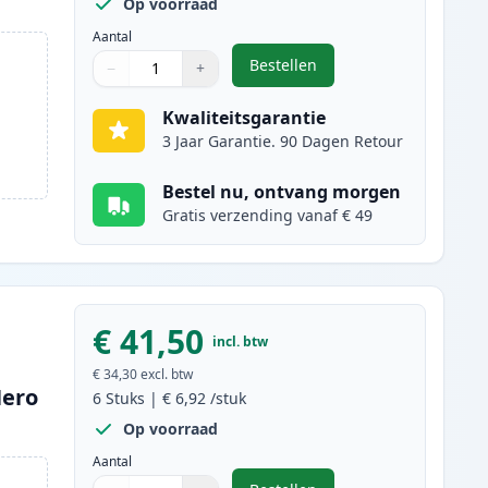
Op voorraad
Aantal
Bestellen
−
+
,
10 stuks Canon PGI-570XL &
Aantal
Gebruik de knoppen om aan te passen
Aantal
:
1
Kwaliteitsgarantie
3 Jaar Garantie. 90 Dagen Retour
Bestel nu, ontvang morgen
Gratis verzending vanaf € 49
€ 41,50
incl. btw
€ 34,30
excl. btw
Hero
6
Stuks
|
€ 6,92
/stuk
Op voorraad
Aantal