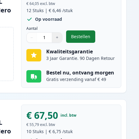
L
€ 64,05
excl. btw
Hero
12
Stuks
|
€ 6,46
/stuk
Op voorraad
Aantal
Bestellen
−
+
,
12 stuks Canon PGI-570XL &
Aantal
Gebruik de knoppen om aan te passen
Aantal
:
1
Kwaliteitsgarantie
3 Jaar Garantie. 90 Dagen Retour
Bestel nu, ontvang morgen
Gratis verzending vanaf € 49
€ 67,50
incl. btw
L
€ 55,79
excl. btw
Hero
10
Stuks
|
€ 6,75
/stuk