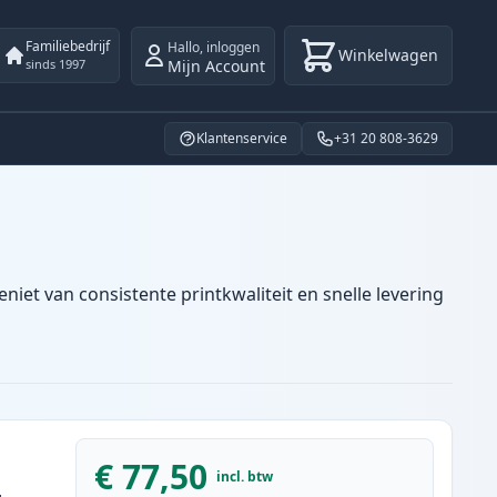
Familiebedrijf
Hallo
,
inloggen
Winkelwagen
Mijn Account
sinds 1997
Klantenservice
+31 20 808-3629
iet van consistente printkwaliteit en snelle levering
€ 77,50
incl. btw