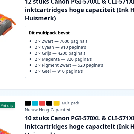
12 stuks Canon PGI-570XL & CLI-571X
inktcartridges hoge capaciteit (Ink 
Huismerk)
Dit multipack bevat
2
×
Zwart
—
7000
pagina's
2
×
Cyaan
—
910
pagina's
2
×
Grijs
—
4200
pagina's
2
×
Magenta
—
820
pagina's
2
×
Pigment Zwart
—
520
pagina's
2
×
Geel
—
910
pagina's
Multi pack
Met chip
Nieuw
Hoog
Capaciteit
10 stuks Canon PGI-570XL & CLI-571X
inktcartridges hoge capaciteit (Ink 