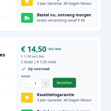
3 Jaar Garantie. 90 Dagen Retour
Bestel nu, ontvang morgen
Gratis verzending vanaf € 49
€ 14,50
incl. btw
ges
€ 11,98
excl. btw
2
Stuks
|
€ 7,25
/stuk
Op voorraad
Aantal
Bestellen
−
+
,
2 stuks Canon CLI-571XL in
Aantal
Gebruik de knoppen om aan te passen
Aantal
:
1
Kwaliteitsgarantie
3 Jaar Garantie. 90 Dagen Retour