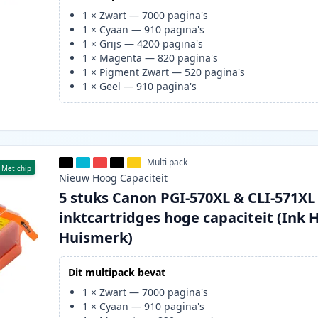
1
×
Zwart
—
7000
pagina's
1
×
Cyaan
—
910
pagina's
1
×
Grijs
—
4200
pagina's
1
×
Magenta
—
820
pagina's
1
×
Pigment Zwart
—
520
pagina's
1
×
Geel
—
910
pagina's
Multi pack
Met chip
Nieuw
Hoog
Capaciteit
5 stuks Canon PGI-570XL & CLI-571XL
inktcartridges hoge capaciteit (Ink 
Huismerk)
Dit multipack bevat
1
×
Zwart
—
7000
pagina's
1
×
Cyaan
—
910
pagina's