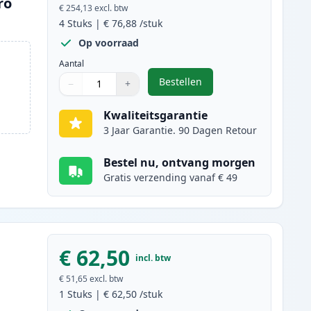
ro
€ 254,13
excl. btw
4
Stuks
|
€ 76,88
/stuk
Op voorraad
Aantal
Bestellen
−
+
,
4 stuks Brother TN-423 ton
Aantal
Gebruik de knoppen om aan te passen
Aantal
:
1
Kwaliteitsgarantie
3 Jaar Garantie. 90 Dagen Retour
Bestel nu, ontvang morgen
Gratis verzending vanaf € 49
€ 62,50
incl. btw
€ 51,65
excl. btw
1
Stuks
|
€ 62,50
/stuk