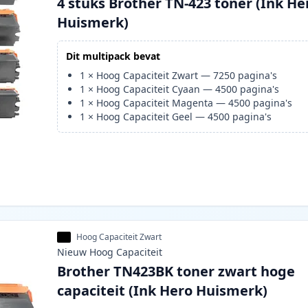
4 stuks Brother TN-423 toner (Ink He
Huismerk)
Dit multipack bevat
1
×
Hoog Capaciteit Zwart
—
7250
pagina's
1
×
Hoog Capaciteit Cyaan
—
4500
pagina's
1
×
Hoog Capaciteit Magenta
—
4500
pagina's
1
×
Hoog Capaciteit Geel
—
4500
pagina's
Hoog Capaciteit Zwart
Nieuw
Hoog
Capaciteit
Brother TN423BK toner zwart hoge
capaciteit (Ink Hero Huismerk)