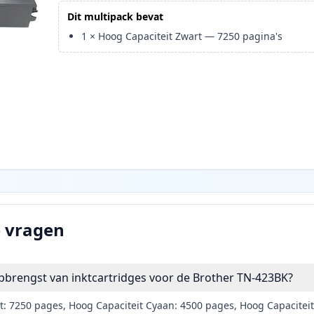
Dit multipack bevat
1
×
Hoog Capaciteit Zwart
—
7250
pagina's
e vragen
pbrengst van inktcartridges voor de Brother TN-423BK?
t: 7250 pages, Hoog Capaciteit Cyaan: 4500 pages, Hoog Capacitei