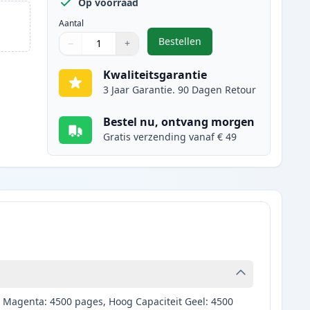
Op voorraad
Aantal
Bestellen
−
+
,
Brother TN423BK toner zwa
Aantal
Gebruik de knoppen om aan te passen
Aantal
:
1
Kwaliteitsgarantie
3 Jaar Garantie. 90 Dagen Retour
Bestel nu, ontvang morgen
Gratis verzending vanaf € 49
t Magenta: 4500 pages, Hoog Capaciteit Geel: 4500