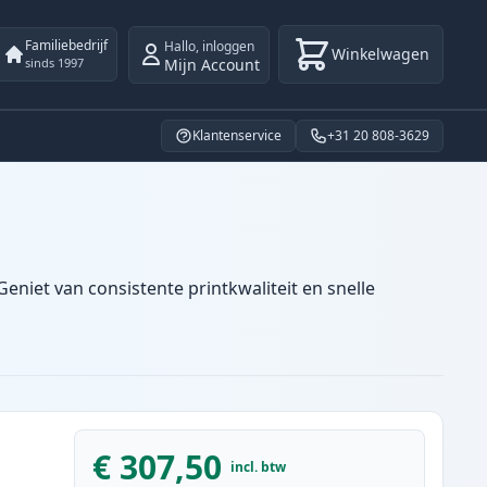
Familiebedrijf
Hallo
,
inloggen
Winkelwagen
Mijn Account
sinds 1997
Klantenservice
+31 20 808-3629
eniet van consistente printkwaliteit en snelle
€ 307,50
incl. btw