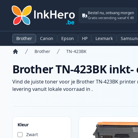
Bestel nu, ontvang morgen
Gratis verzending vanaf € 49
Brother
Canon
Epson
HP
Lexmark
Samsun
Brother
TN-423BK
Home
Brother TN-423BK inkt- 
Vind de juiste toner voor je Brother TN-423BK printer 
levering vanuit lokale voorraad in .
Producten
Kleur
Zwart