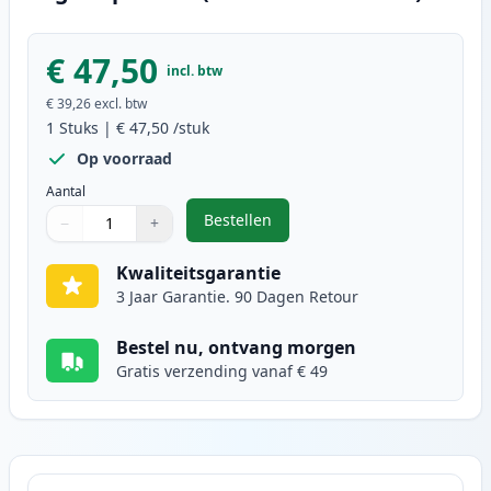
€ 47,50
incl. btw
€ 39,26
excl. btw
1
Stuks
|
€ 47,50
/stuk
Op voorraad
Aantal
Bestellen
−
+
,
Brother TN3060 (TN3030) toner zw
Aantal
Gebruik de knoppen om aan te passen
Aantal
:
1
Kwaliteitsgarantie
3 Jaar Garantie. 90 Dagen Retour
Bestel nu, ontvang morgen
Gratis verzending vanaf € 49