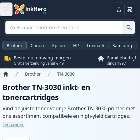
Winkel
Log in
Brother
Canon
Epson
HP
Lexmark
Samsung
Bestel nu, ontvang morgen
Familiebedrijf
Gratis verzending vanaf € 49
sinds 1997
Brother
TN-3030
Home
Brother TN-3030 inkt- en
tonercartridges
Vind de juiste toner voor je Brother TN-3030 printer met
ons assortiment compatibele en high-yield cartridges.
Geniet van consistente printkwaliteit en snelle levering
Lees meer
vanuit lokale voorraad in .