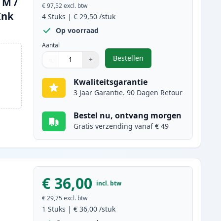
 M /
€ 97,52
excl. btw
Ink
4
Stuks
|
€ 29,50
/stuk
Op voorraad
Aantal
Bestellen
−
+
,
Brother TN241 & TN245 tone
Aantal
Gebruik de knoppen om aan te passen
Aantal
:
1
Kwaliteitsgarantie
3 Jaar Garantie. 90 Dagen Retour
Bestel nu, ontvang morgen
Gratis verzending vanaf € 49
€ 36,00
incl. btw
€ 29,75
excl. btw
1
Stuks
|
€ 36,00
/stuk