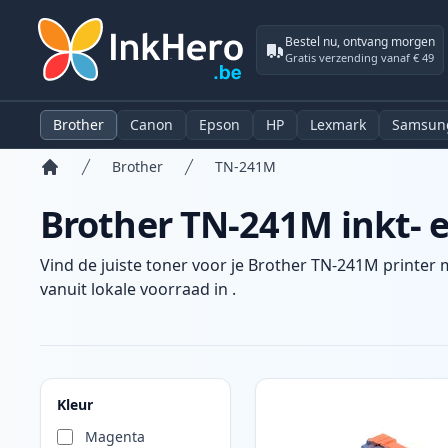
Bestel nu, ontvang morgen
Gratis verzending vanaf € 49
Brother
Canon
Epson
HP
Lexmark
Samsun
Brother
TN-241M
Home
Brother TN-241M inkt- 
Vind de juiste toner voor je Brother TN-241M printer m
vanuit lokale voorraad in .
Producten
Kleur
Magenta