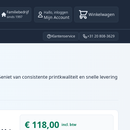
Familiebedrijf
Hallo
,
inloggen
Winkelwagen
Mijn Account
sinds 1997
Klantenservice
+31 20 808-3629
niet van consistente printkwaliteit en snelle levering
€ 118,00
incl. btw