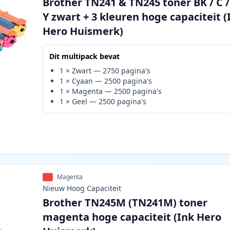
Brother TN241 & TN245 toner BK / C /
Y zwart + 3 kleuren hoge capaciteit (
Hero Huismerk)
Dit multipack bevat
1
×
Zwart
—
2750
pagina's
1
×
Cyaan
—
2500
pagina's
1
×
Magenta
—
2500
pagina's
1
×
Geel
—
2500
pagina's
Magenta
Nieuw
Hoog
Capaciteit
Brother TN245M (TN241M) toner
magenta hoge capaciteit (Ink Hero