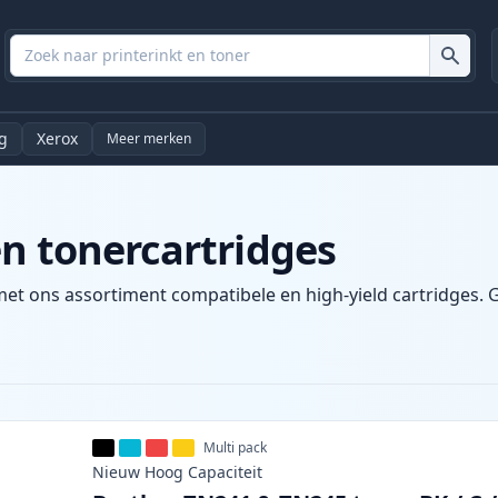
g
Xerox
Meer merken
en tonercartridges
et ons assortiment compatibele en high-yield cartridges. Ge
Multi pack
Nieuw
Hoog
Capaciteit