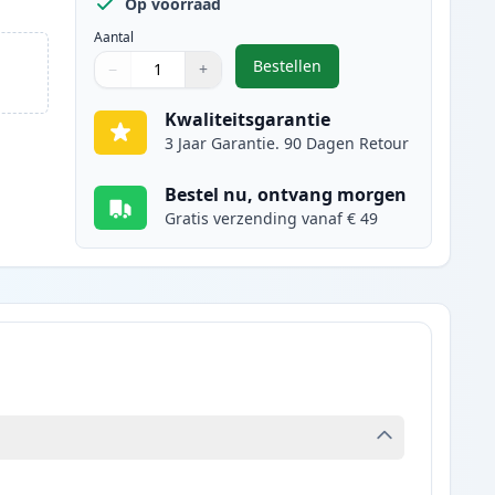
Op voorraad
Aantal
Bestellen
−
+
,
Brother TN245M (TN241M) t
Aantal
Gebruik de knoppen om aan te passen
Aantal
:
1
Kwaliteitsgarantie
3 Jaar Garantie. 90 Dagen Retour
Bestel nu, ontvang morgen
Gratis verzending vanaf € 49