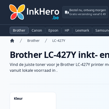
Bestel nu, ontvang morgen
Gratis verzending vanaf € 49
Brother
Canon
Epson
HP
Lexmark
Samsun
Brother
LC-427Y
Home
Brother LC-427Y inkt- e
Vind de juiste toner voor je Brother LC-427Y printer m
vanuit lokale voorraad in .
Producten
Kleur