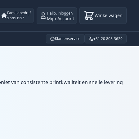
Familiebedrijf
Hallo
,
inloggen
Winkelwagen
Mijn Account
sinds 1997
Klantenservice
+31 20 808-3629
iet van consistente printkwaliteit en snelle levering