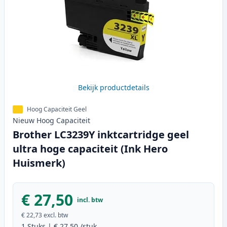
Bekijk productdetails
Hoog Capaciteit Geel
Nieuw
Hoog
Capaciteit
Brother LC3239Y inktcartridge geel
ultra hoge capaciteit (Ink Hero
Huismerk)
€ 27,50
incl. btw
€ 22,73
excl. btw
1
Stuks
|
€ 27,50
/stuk