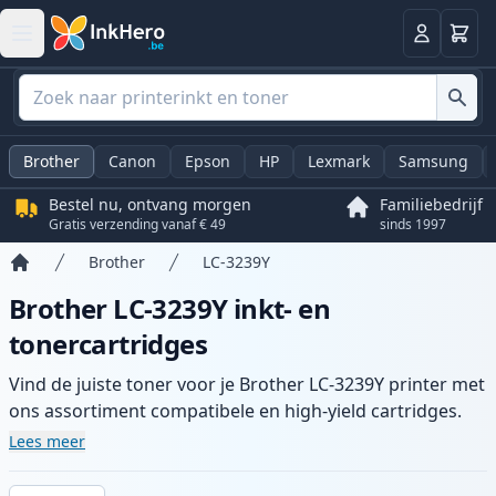
Winkel
Log in
Brother
Canon
Epson
HP
Lexmark
Samsung
Bestel nu, ontvang morgen
Familiebedrijf
Gratis verzending vanaf € 49
sinds 1997
Brother
LC-3239Y
Home
Brother LC-3239Y inkt- en
tonercartridges
Vind de juiste toner voor je Brother LC-3239Y printer met
ons assortiment compatibele en high-yield cartridges.
Geniet van consistente printkwaliteit en snelle levering
Lees meer
vanuit lokale voorraad in .