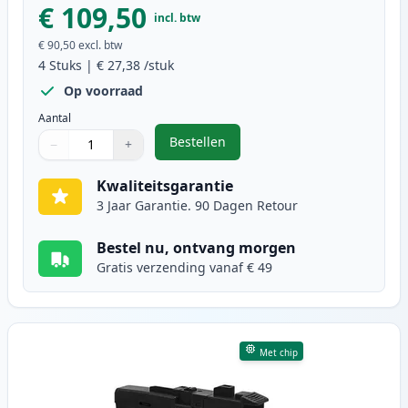
€ 109,50
incl. btw
€ 90,50
excl. btw
4
Stuks
|
€ 27,38
/stuk
Op voorraad
Aantal
Bestellen
−
+
,
4 stuks Brother LC3239 inktcartri
Aantal
Gebruik de knoppen om aan te passen
Aantal
:
1
Kwaliteitsgarantie
3 Jaar Garantie. 90 Dagen Retour
Bestel nu, ontvang morgen
Gratis verzending vanaf € 49
Met chip