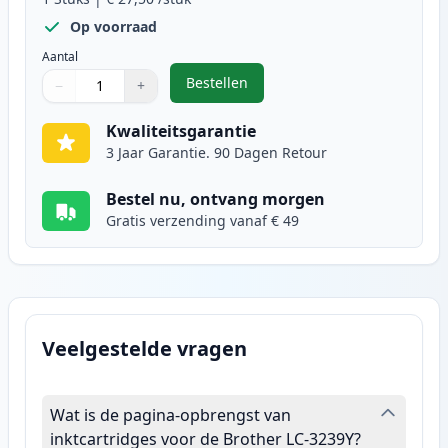
Op voorraad
Aantal
Bestellen
−
+
,
Brother LC3239Y inktcartridge gee
Aantal
Gebruik de knoppen om aan te passen
Aantal
:
1
Kwaliteitsgarantie
3 Jaar Garantie. 90 Dagen Retour
Bestel nu, ontvang morgen
Gratis verzending vanaf € 49
Veelgestelde vragen
Wat is de pagina-opbrengst van
inktcartridges voor de Brother LC-3239Y?