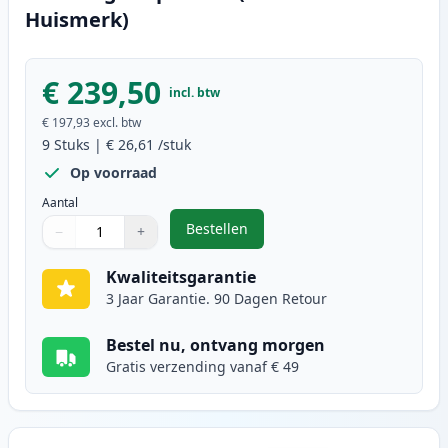
Huismerk)
€ 239,50
incl. btw
€ 197,93
excl. btw
9
Stuks
|
€ 26,61
/stuk
Op voorraad
Aantal
Bestellen
−
+
,
9 stuks Brother LC3239 inktcartri
Aantal
Gebruik de knoppen om aan te passen
Aantal
:
1
Kwaliteitsgarantie
3 Jaar Garantie. 90 Dagen Retour
Bestel nu, ontvang morgen
Gratis verzending vanaf € 49