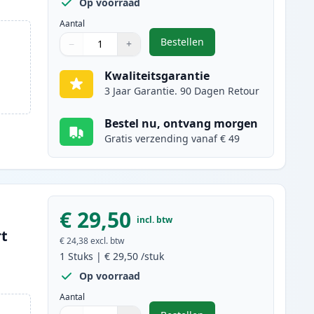
Op voorraad
Aantal
Bestellen
−
+
,
4 stuks Brother LC3239 ink
Aantal
Gebruik de knoppen om aan te passen
Aantal
:
1
Kwaliteitsgarantie
3 Jaar Garantie. 90 Dagen Retour
Bestel nu, ontvang morgen
Gratis verzending vanaf € 49
€ 29,50
incl. btw
rt
€ 24,38
excl. btw
1
Stuks
|
€ 29,50
/stuk
Op voorraad
Aantal