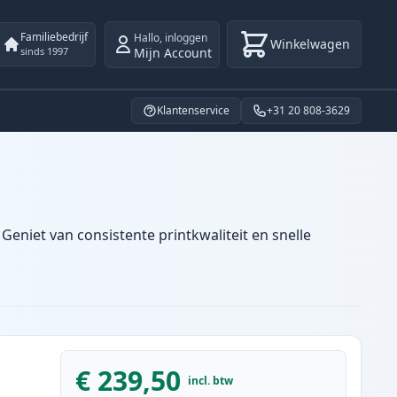
Familiebedrijf
Hallo
,
inloggen
Winkelwagen
Mijn Account
sinds 1997
Klantenservice
+31 20 808-3629
Geniet van consistente printkwaliteit en snelle
€ 239,50
incl. btw