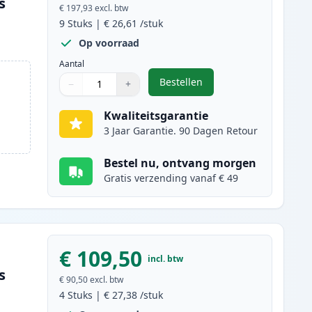
s
€ 197,93
excl. btw
9
Stuks
|
€ 26,61
/stuk
Op voorraad
Aantal
Bestellen
−
+
,
9 stuks Brother LC3239 ink
Aantal
Gebruik de knoppen om aan te passen
Aantal
:
1
Kwaliteitsgarantie
3 Jaar Garantie. 90 Dagen Retour
Bestel nu, ontvang morgen
Gratis verzending vanaf € 49
€ 109,50
incl. btw
s
€ 90,50
excl. btw
4
Stuks
|
€ 27,38
/stuk