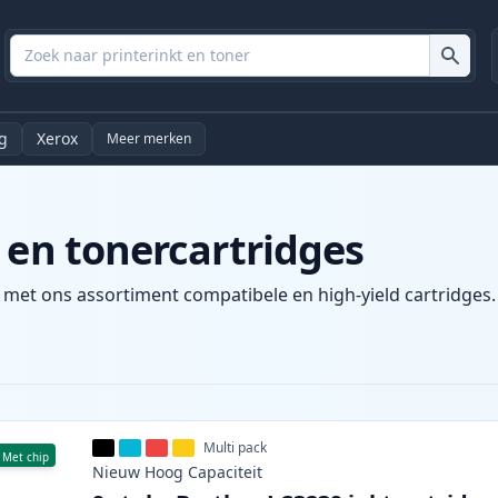
g
Xerox
Meer merken
 en tonercartridges
 met ons assortiment compatibele en high-yield cartridges. 
Multi pack
Met chip
Nieuw
Hoog
Capaciteit