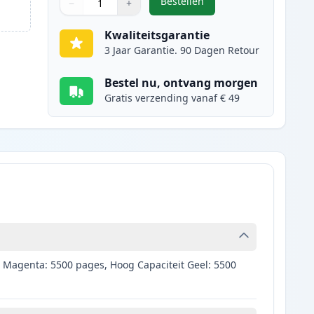
Bestellen
−
+
,
Brother LC3239BK inktcartr
Aantal
Gebruik de knoppen om aan te passen
Aantal
:
1
Kwaliteitsgarantie
3 Jaar Garantie. 90 Dagen Retour
Bestel nu, ontvang morgen
Gratis verzending vanaf € 49
t Magenta: 5500 pages, Hoog Capaciteit Geel: 5500