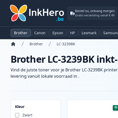
Bestel nu, ontvang morgen
Gratis verzending vanaf € 49
Brother
Canon
Epson
HP
Lexmark
Samsun
Brother
LC-3239BK
Home
Brother LC-3239BK inkt-
Vind de juiste toner voor je Brother LC-3239BK printer
levering vanuit lokale voorraad in .
Producten
Kleur
Zwart