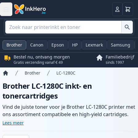
Winkel
Log in
Brother
Canon
Epson
HP
Lexmark
Samsung
Bestel nu, ontvang morgen
Familiebedrijf
Gratis verzending vanaf € 49
sinds 1997
Brother
LC-1280C
Home
Brother LC-1280C inkt- en
tonercartridges
Vind de juiste toner voor je Brother LC-1280C printer met
ons assortiment compatibele en high-yield cartridges.
Geniet van consistente printkwaliteit en snelle levering
Lees meer
vanuit lokale voorraad in .