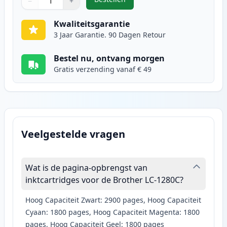
−
+
,
2 stuks Brother LC1280XL cyaan i
Aantal
Gebruik de knoppen om aan te passen
Aantal
:
1
Kwaliteitsgarantie
3 Jaar Garantie. 90 Dagen Retour
Bestel nu, ontvang morgen
Gratis verzending vanaf € 49
Veelgestelde vragen
Wat is de pagina-opbrengst van
inktcartridges voor de Brother LC-1280C?
Hoog Capaciteit Zwart: 2900 pages, Hoog Capaciteit
Cyaan: 1800 pages, Hoog Capaciteit Magenta: 1800
pages, Hoog Capaciteit Geel: 1800 pages