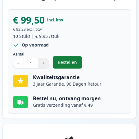
€ 99,50
incl. btw
€ 82,23
excl. btw
10
Stuks
|
€ 9,95
/stuk
Op voorraad
Aantal
Bestellen
−
+
,
10 stuks Brother LC1280XL inktca
Aantal
Gebruik de knoppen om aan te passen
Aantal
:
1
Kwaliteitsgarantie
3 Jaar Garantie. 90 Dagen Retour
Bestel nu, ontvang morgen
Gratis verzending vanaf € 49