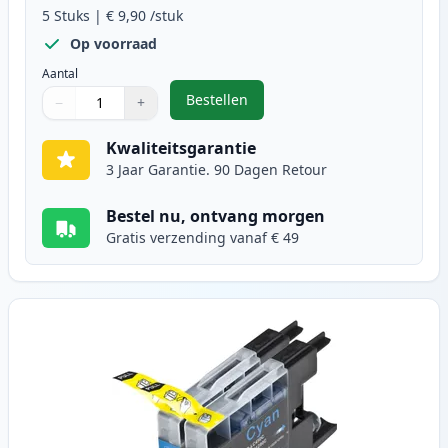
5
Stuks
|
€ 9,90
/stuk
Op voorraad
Aantal
Bestellen
−
+
,
5 stuks Brother LC1280XL inktcar
Aantal
Gebruik de knoppen om aan te passen
Aantal
:
1
Kwaliteitsgarantie
3 Jaar Garantie. 90 Dagen Retour
Bestel nu, ontvang morgen
Gratis verzending vanaf € 49