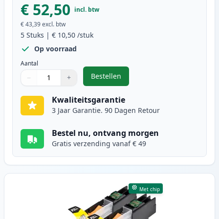
€ 52,50
incl. btw
€ 43,39
excl. btw
5
Stuks
|
€ 10,50
/stuk
Op voorraad
Aantal
Bestellen
−
+
,
5 stuks Brother LC123 (LC121) ink
Aantal
Gebruik de knoppen om aan te passen
Aantal
:
1
Kwaliteitsgarantie
3 Jaar Garantie. 90 Dagen Retour
Bestel nu, ontvang morgen
Gratis verzending vanaf € 49
Met chip