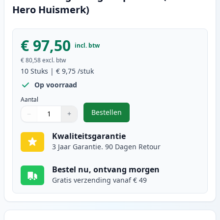
Hero Huismerk)
€ 97,50
incl. btw
€ 80,58
excl. btw
10
Stuks
|
€ 9,75
/stuk
Op voorraad
Aantal
Bestellen
−
+
,
10 stuks Brother LC123 (LC121) in
Aantal
Gebruik de knoppen om aan te passen
Aantal
:
1
Kwaliteitsgarantie
3 Jaar Garantie. 90 Dagen Retour
Bestel nu, ontvang morgen
Gratis verzending vanaf € 49