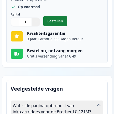
Op voorraad
Aantal
Bestellen
−
+
,
2 stuks Brother LC123 (LC121) in
Aantal
Gebruik de knoppen om aan te passen
Aantal
:
1
Kwaliteitsgarantie
3 Jaar Garantie. 90 Dagen Retour
Bestel nu, ontvang morgen
Gratis verzending vanaf € 49
Veelgestelde vragen
Wat is de pagina-opbrengst van
inktcartridges voor de Brother LC-121M?