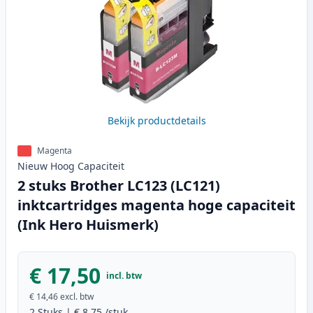
Bekijk productdetails
Magenta
Nieuw
Hoog
Capaciteit
2 stuks Brother LC123 (LC121)
inktcartridges magenta hoge capaciteit
(Ink Hero Huismerk)
€ 17,50
incl. btw
€ 14,46
excl. btw
2
Stuks
|
€ 8,75
/stuk