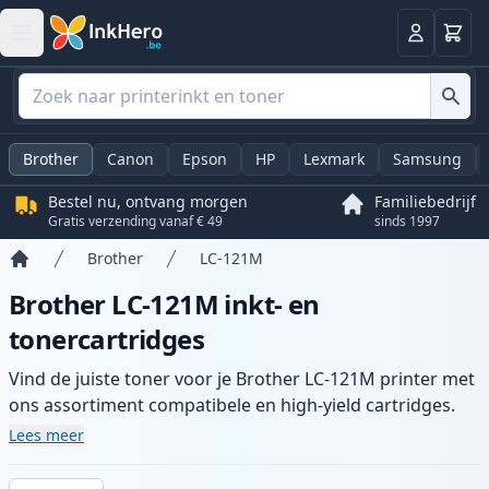
Winkel
Log in
Brother
Canon
Epson
HP
Lexmark
Samsung
Bestel nu, ontvang morgen
Familiebedrijf
Gratis verzending vanaf € 49
sinds 1997
Brother
LC-121M
Home
Brother LC-121M inkt- en
tonercartridges
Vind de juiste toner voor je Brother LC-121M printer met
ons assortiment compatibele en high-yield cartridges.
Geniet van consistente printkwaliteit en snelle levering
Lees meer
vanuit lokale voorraad in .